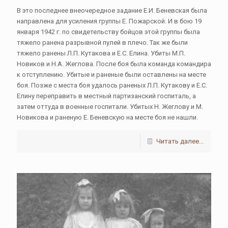
В это последнее внеочередное задание Е.И. Беневская была
направлена для усиления группы Е. Пожарской. И в бою 19
января 1942 г. по свидетельству бойцов этой группы была
тяжело ранена разрывной пулей в плечо. Так же были
тяжело ранены Л.П. Кутакова и Е.С. Елина. Убиты М.П.
Новиков и Н.А. Жеглова. После боя была команда командира
к отступлению. Убитые и раненые были оставлены на месте
боя. Позже с места боя удалось раненых Л.П. Кутакову и Е.С.
Елину переправить в местный партизанский госпиталь, а
затем оттуда в военные госпитали. Убитых Н. Жеглову и М.
Новикова и раненую Е. Беневскую на месте боя не нашли.
Читать далее...