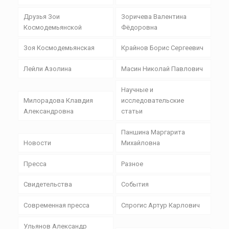
Друзья Зои
Зоричева Валентина
Космодемьянской
Фёдоровна
Зоя Космодемьянская
Крайнов Борис Сергеевич
Лейли Азолина
Масин Николай Павлович
Научные и
Милорадова Клавдия
исследовательские
Александровна
статьи
Паншина Маргарита
Новости
Михайловна
Пресса
Разное
Свидетельства
События
Современная пресса
Спрогис Артур Карлович
Ульянов Александр