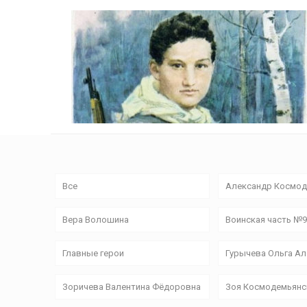
Все
Александр Космод
Вера Волошина
Воинская часть №
Главные герои
Гурычева Ольга А
Зоричева Валентина Фёдоровна
Зоя Космодемьянс