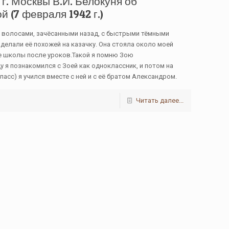
. Москвы В.И. Белокуня об
 (7 февраля 1942 г.)
 волосами, зачёсанными назад, с быстрыми тёмными
делали её похожей на казачку. Она стояла около моей
ре школы после уроков.Такой я помню Зою
ду я познакомился с Зоей как одноклассник, и потом на
класс) я учился вместе с ней и с её братом Александром.
Читать далее...