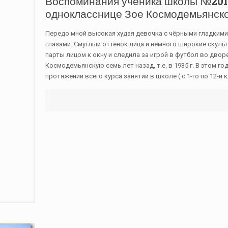
Воспоминания ученика школы №201 г
однокласснице Зое Космодемьянской
Передо мной высокая худая девочка с чёрными гладкими
глазами. Смуглый оттенок лица и немного широкие скулы 
парты лицом к окну и следила за игрой в футбол во дво
Космодемьянскую семь лет назад, т.е. в 1935 г. В этом го
протяжении всего курса занятий в школе ( с 1-го по 12-й 