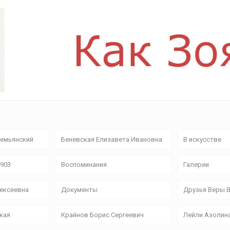
емьянский
Беневская Елизавета Ивановна
В искусстве
9903
Воспоминания
Галереи
лексеевна
Документы
Друзья Веры 
кая
Крайнов Борис Сергеевич
Лейли Азолин