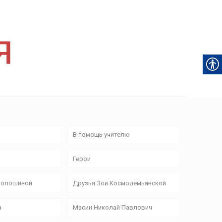
В помощь учителю
Герои
Волошиной
Друзья Зои Космодемьянской
а
Масин Николай Павлович