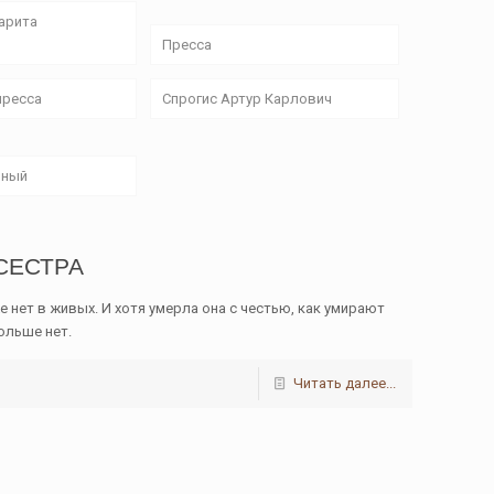
арита
Пресса
пресса
Спрогис Артур Карлович
ьный
 СЕСТРА
е нет в живых. И хотя умерла она с честью, как умирают
больше нет.
Читать далее...