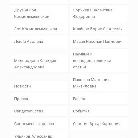
Друзья Зои
Зоричева Валентина
Космодемьянской
Фёдоровна
Зоя Космодемьянская
Крайнов Борис Сергеевич
Лейли Азолина
Масин Николай Павлович
Научные и
Милорадова Клавдия
исследовательские
Александровна
статьи
Паншина Маргарита
Новости
Михайловна
Пресса
Разное
Свидетельства
События
Современная пресса
Спрогис Артур Карлович
Ульянов Александр