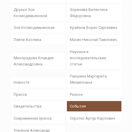
Друзья Зои
Зоричева Валентина
Космодемьянской
Фёдоровна
Зоя Космодемьянская
Крайнов Борис Сергеевич
Лейли Азолина
Масин Николай Павлович
Научные и
Милорадова Клавдия
исследовательские
Александровна
статьи
Паншина Маргарита
Новости
Михайловна
Пресса
Разное
Свидетельства
События
Современная пресса
Спрогис Артур Карлович
Ульянов Александр