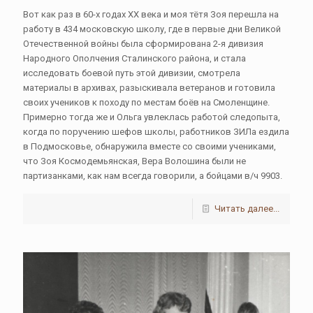
Вот как раз в 60-х годах ХХ века и моя тётя Зоя перешла на
работу в 434 московскую школу, где в первые дни Великой
Отечественной войны была сформирована 2-я дивизия
Народного Ополчения Сталинского района, и стала
исследовать боевой путь этой дивизии, смотрела
материалы в архивах, разыскивала ветеранов и готовила
своих учеников к походу по местам боёв на Смоленщине.
Примерно тогда же и Ольга увлеклась работой следопыта,
когда по поручению шефов школы, работников ЗИЛа ездила
в Подмосковье, обнаружила вместе со своими учениками,
что Зоя Космодемьянская, Вера Волошина были не
партизанками, как нам всегда говорили, а бойцами в/ч 9903.
Читать далее...