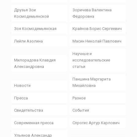
Друзья Зои
Зоричева Валентина
Космодемьянской
Фёдоровна
Зоя Космодемьянская
Крайнов Борис Сергеевич
Лейли Азолина
Масин Николай Павлович
Научные и
Милорадова Клавдия
исследовательские
Александровна
статьи
Паншина Маргарита
Новости
Михайловна
Пресса
Разное
Свидетельства
События
Современная пресса
Спрогис Артур Карлович
Ульянов Александр