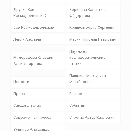
Друзья Зои
Зоричева Валентина
Космодемьянской
Фёдоровна
Зоя Космодемьянская
Крайнов Борис Сергеевич
Лейли Азолина
Масин Николай Павлович
Научные и
Милорадова Клавдия
исследовательские
Александровна
статьи
Паншина Маргарита
Новости
Михайловна
Пресса
Разное
Свидетельства
События
Современная пресса
Спрогис Артур Карлович
Ульянов Александр