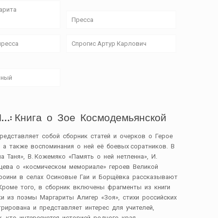
арита
Пресса
пресса
Спрогис Артур Карлович
ьный
 Книга о Зое Космодемьянской
редставляет собой сборник статей и очерков о Герое
 а также воспоминания о ней её боевых соратников. В
 Таня», В. Кожемяко «Память о ней нетленна», И.
тцева о «космическом мемориале» героев Великой
ероини в селах Осиновые Гаи и Борщёвка рассказывают
. Кроме того, в сборник включены фрагменты из книги
ки из поэмы Маргариты Алигер «Зоя», стихи российских
трирована и представляет интерес для учителей,
 кто интересуется историей родного края.