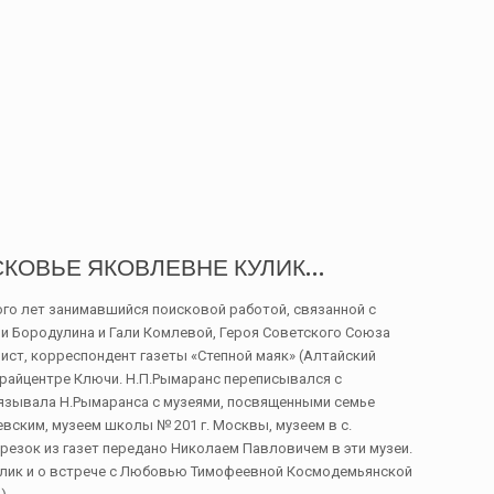
АСКОВЬЕ ЯКОВЛЕВНЕ КУЛИК…
ого лет занимавшийся поисковой работой, связанной с
и Бородулина и Гали Комлевой, Героя Советского Союза
ист, корреспондент газеты «Степной маяк» (Алтайский
 райцентре Ключи. Н.П.Рымаранс переписывался с
вязывала Н.Рымаранса с музеями, посвященными семье
вским, музеем школы № 201 г. Москвы, музеем в с.
резок из газет передано Николаем Павловичем в эти музеи.
лик и о встрече с Любовью Тимофеевной Космодемьянской