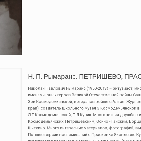
Н. П. Рымаранс. ПЕТРИЩЕВО, ПР
Николай Павлович Рымаранс (1950-2013) – энтузиаст, мн
именами юных героев Великой Отечественной войны Саш
Зои Космодемьянской, ветеранов войны с Алтая. Журнал
край), создатель школьного музея З.Космодемьянской в
Л.Т.Космодемьянской, П.Я.Кулик. Многолетняя дружба с
Космодемьянских: Петрищевским, Осино - Гайским, Борще
Шиткино. Много интересных материалов, фотографий, вы
Полные версии воспоминаний о Прасковье Яковлевне Ку