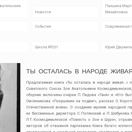
овательские
Паншина Марг
Новости
Михайловна
События
Современная 
Школа №201
Юрий Двужил
ТЫ ОСТАЛАСЬ В НАРОДЕ ЖИВАЯ…:
Предлагаемая книга «Ты осталась в народе живая…» п
Советского Союза Зое Анатольевне Космодемьянской,
сборник включены очерки П. Лидова «Таня» и «Кто была
Овсянникова «Покушение на подвиг», рассказ О. Коро
Отечественной войны. О создании музеев народной г
их бессменные директора С. Полянский и Л. Шебунова
Л.Т. Космодемьянской «Повесть о Зое и Шуре», отрыв
авторов об отважной партизанке. Книга богато иллюс
студенческой и школьной молодежи, краеведов и всех,