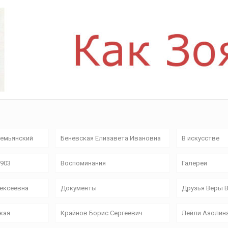
емьянский
Беневская Елизавета Ивановна
В искусстве
9903
Воспоминания
Галереи
лексеевна
Документы
Друзья Веры 
кая
Крайнов Борис Сергеевич
Лейли Азолин