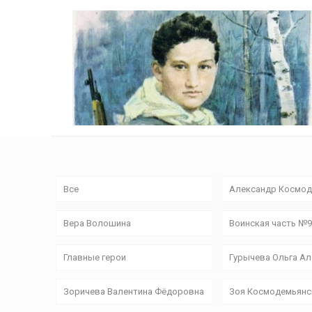
Все
Александр Космод
Вера Волошина
Воинская часть №
Главные герои
Гурычева Ольга А
Зоричева Валентина Фёдоровна
Зоя Космодемьянс