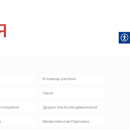
В помощь учителю
Герои
Волошиной
Друзья Зои Космодемьянской
а
Масин Николай Павлович