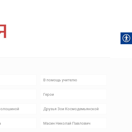
В помощь учителю
Герои
Волошиной
Друзья Зои Космодемьянской
а
Масин Николай Павлович