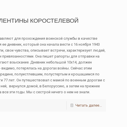
ВАЛЕНТИНЫ КОРОСТЕЛЕВОЙ
равляют для прохождения воинской службы в качестве
я ее дневник, который она начала вести с 16 ноября 1943
и, свои чувства, описывает встречи, характеризует людей,
ми привязанностями. Она пишет рапорты для отправки на
агают взыскание. Дневник небольшой 10х14, должен
― видимо, потерялась на дорогах войны. Сейчас этим
редине, полуистлевшим, полустертым и крошашимся по
чти 77 лет. Он путешествовал с мамой по военным дорогам с
 ней, вернулся домой, в Белоруссию, а затем на прежнее
все эти годы. Мы с сестрой ничего о нем не знали.
Читать далее...