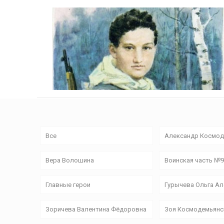
Все
Александр Космод
Вера Волошина
Воинская часть №
Главные герои
Гурычева Ольга А
Зоричева Валентина Фёдоровна
Зоя Космодемьянс