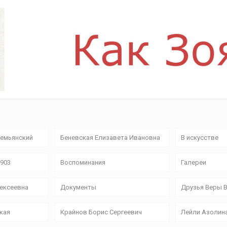
емьянский
Беневская Елизавета Ивановна
В искусстве
9903
Воспоминания
Галереи
лексеевна
Документы
Друзья Веры 
кая
Крайнов Борис Сергеевич
Лейли Азолин