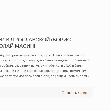
ЗЕМЛИ ЯРОСЛАВСКОЙ (БОРИС
КОЛАЙ МАСИН)
збудил громкий плач в коридорах. Плакали женщины –
в 5 утра по городскому радио было передано сообщение об
собрались, вышли на улицу, чтобы идти в ЦК, и были
нам бежали жители окрестных домов, просили помочь им
буферах трамваев висели люди, по улицам неслись плач и
Читать далее...