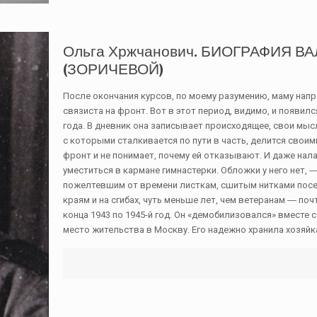
Ольга Хржчанович. БИОГРАФИЯ 
(ЗОРИЧЕВОЙ)
После окончания курсов, по моему разумению, маму нап
связиста на фронт. Вот в этот период, видимо, и появилс
года. В дневник она записывает происходящее, свои мысл
с которыми сталкивается по пути в часть, делится свои
фронт и не понимает, почему ей отказывают. И даже нал
уместиться в кармане гимнастерки. Обложки у него нет, 
пожелтевшим от времени листкам, сшитым нитками посе
краям и на сгибах, чуть меньше лет, чем ветеранам ― по
конца 1943 по 1945-й год. Он «демобилизовался» вместе с
место жительства в Москву. Его надежно хранила хозяйка 