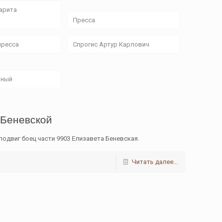
арита
Пресса
пресса
Спрогис Артур Карлович
ьный
 Беневской
подвиг боец части 9903 Елизавета Беневская.
Читать далее...