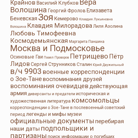
Вера
Крайнов
Василий Клубков
Волошина
Елизавета
Георгий Фролов
Зоя
Беневская
Кемерово
Клавдия Лукьяновна
Клавдия Милорадова
Лиля Азолина
Волошина
Любовь Тимофеевна
Космодемьянская
Маргарита Паншина
Москва и Подмосковье
Петрищево
Пётр
Осиновые Гаи
Павел Проворов
Лидов
Сергей Струнников
Сталин
Юрий Двужильный
в/ч 9903
военные корреспонденции
о Зое-Тане
воспоминания друзей
воспоминания очевидцев
действующая
армия
историческая и
диверсанты и предатели
комсомольцы
художественная литература
корреспонденции о Зое-Тане в послевоенный советский
легенды и мифы
музеи
период
официальные документы
перебирая
подпольщики и
наши даты
партизаны
поиск информации о погибших