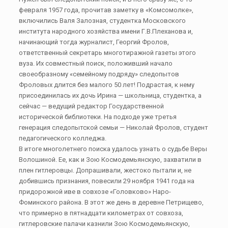
февраля 1957 года, прочитав заметку в «Комсомолке»,
включились Валя Залозная, студентка Московского
института народного хозяйства имени Г.В.Плеханова и,
начинающий тогда журналист, Георгий Фролов,
ответственный секретарь многотиражной газеты этого
вуза. Их совместный поиск, положивший начало
своеобразному «семейному подряду» следопытов
Фроловых длится без малого 50 лет! Подрастая, к нему
присоединилась их дочь Ирина — школьница, студентка, а
сейчас — ведущий редактор Государственной
исторической библиотеки. На подходе уже третья
генерация следопытской семьи — Николай Фролов, студент
педагогического колледжа.
В итоге многолетнего поиска удалось узнать о судьбе Веры
Волошиной. Ее, как и Зою Космодемьянскую, захватили в
плен гитлеровцы. Допрашивали, жестоко пытали и, не
добившись признания, повесили 29 ноября 1941 года на
придорожной иве в совхозе «Головково» Наро-
Фоминского района. В этот же день в деревне Петрищево,
что примерно в пятнадцати километрах от совхоза,
гитлеровские палачи казнили Зою Космодемьянскую,