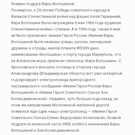
боевую подругу Веры Волошиной…
Посмертно, к 20-летию Победы советского народа в
Великой Отечественной войне над фашистской Германией,
Вера Волошина была награждена 6 мая 1965 года орденом
Отечественной войны I степени. А в 1994 году, также 6 мая,
ей было присвоено звание Героя России. Именем Веры
Волошиной были названы улицы, школы, пионерские
дружины и отряды, малой планете №2009 дано
наименование «Волошина», к порту города Мариуполь, что
на Азовском море, приписан теплоход «Вера Волошина». С
Ярославского вокзала столицы в сторону города
Александрова (Владимирская область) вот уже четвертый
год курсируют электропоезда пригородного
пассажирского сообщения «Имени Героя России Веры
Волошиной» и «Имени Героя Советского Союза Зои
Космодемьянской». Недавно, чуть больше года назад, на
этом же направлении Московской железной дороги
появился еще один «наш» электропоезд — «Имени Героя
Советского Союза Елены Федоровны Колесовой», боевой
подруги по воинской части 9903 особого назначения Веры
Волошиной и Зои Космодемьянской…