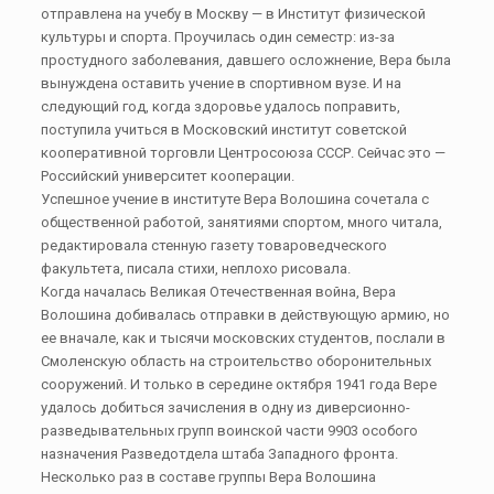
отправлена на учебу в Москву — в Институт физической
культуры и спорта. Проучилась один семестр: из-за
простудного заболевания, давшего осложнение, Вера была
вынуждена оставить учение в спортивном вузе. И на
следующий год, когда здоровье удалось поправить,
поступила учиться в Московский институт советской
кооперативной торговли Центросоюза СССР. Сейчас это —
Российский университет кооперации.
Успешное учение в институте Вера Волошина сочетала с
общественной работой, занятиями спортом, много читала,
редактировала стенную газету товароведческого
факультета, писала стихи, неплохо рисовала.
Когда началась Великая Отечественная война, Вера
Волошина добивалась отправки в действующую армию, но
ее вначале, как и тысячи московских студентов, послали в
Смоленскую область на строительство оборонительных
сооружений. И только в середине октября 1941 года Вере
удалось добиться зачисления в одну из диверсионно-
разведывательных групп воинской части 9903 особого
назначения Разведотдела штаба Западного фронта.
Несколько раз в составе группы Вера Волошина