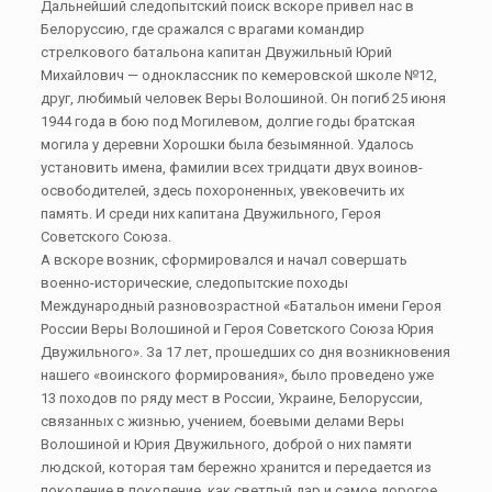
Дальнейший следопытский поиск вскоре привел нас в
Белоруссию, где сражался с врагами командир
стрелкового батальона капитан Двужильный Юрий
Михайлович — одноклассник по кемеровской школе №12,
друг, любимый человек Веры Волошиной. Он погиб 25 июня
1944 года в бою под Могилевом, долгие годы братская
могила у деревни Хорошки была безымянной. Удалось
установить имена, фамилии всех тридцати двух воинов-
освободителей, здесь похороненных, увековечить их
память. И среди них капитана Двужильного, Героя
Советского Союза.
А вскоре возник, сформировался и начал совершать
военно-исторические, следопытские походы
Международный разновозрастной «Батальон имени Героя
России Веры Волошиной и Героя Советского Союза Юрия
Двужильного». За 17 лет, прошедших со дня возникновения
нашего «воинского формирования», было проведено уже
13 походов по ряду мест в России, Украине, Белоруссии,
связанных с жизнью, учением, боевыми делами Веры
Волошиной и Юрия Двужильного, доброй о них памяти
людской, которая там бережно хранится и передается из
поколение в поколение, как светлый дар и самое дорогое