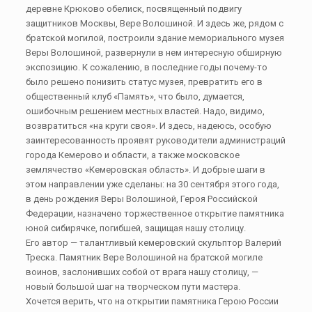
деревне Крюково обелиск, посвященный подвигу
защитников Москвы, Вере Волошиной. И здесь же, рядом с
братской могилой, построили здание мемориального музея
Веры Волошиной, развернули в нем интересную обширную
экспозицию. К сожалению, в последние годы почему-то
было решено понизить статус музея, превратить его в
общественный клуб «Память», что было, думается,
ошибочным решением местных властей. Надо, видимо,
возвратиться «на круги своя». И здесь, надеюсь, особую
заинтересованность проявят руководители администраций
города Кемерово и области, а также московское
землячество «Кемеровская область». И добрые шаги в
этом направлении уже сделаны: на 30 сентября этого года,
в день рождения Веры Волошиной, Героя Российской
Федерации, назначено торжественное открытие памятника
юной сибирячке, погибшей, защищая нашу столицу.
Его автор — талантливый кемеровский скульптор Валерий
Треска. Памятник Вере Волошиной на братской могиле
воинов, заслонивших собой от врага нашу столицу, —
новый большой шаг на творческом пути мастера.
Хочется верить, что на открытии памятника Герою России