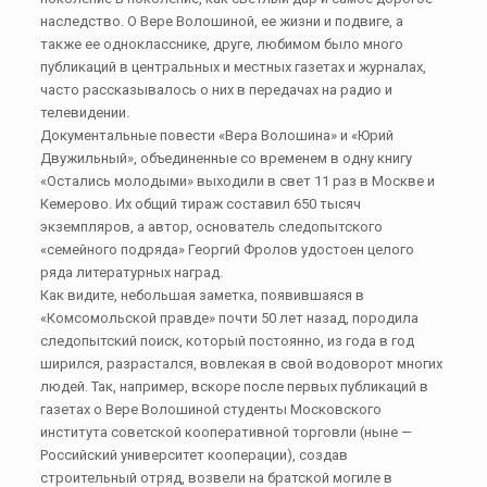
наследство. О Вере Волошиной, ее жизни и подвиге, а
также ее однокласснике, друге, любимом было много
публикаций в центральных и местных газетах и журналах,
часто рассказывалось о них в передачах на радио и
телевидении.
Документальные повести «Вера Волошина» и «Юрий
Двужильный», объединенные со временем в одну книгу
«Остались молодыми» выходили в свет 11 раз в Москве и
Кемерово. Их общий тираж составил 650 тысяч
экземпляров, а автор, основатель следопытского
«семейного подряда» Георгий Фролов удостоен целого
ряда литературных наград.
Как видите, небольшая заметка, появившаяся в
«Комсомольской правде» почти 50 лет назад, породила
следопытский поиск, который постоянно, из года в год
ширился, разрастался, вовлекая в свой водоворот многих
людей. Так, например, вскоре после первых публикаций в
газетах о Вере Волошиной студенты Московского
института советской кооперативной торговли (ныне —
Российский университет кооперации), создав
строительный отряд, возвели на братской могиле в