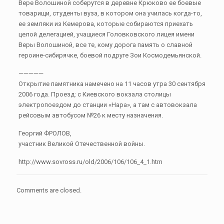
Вере Волошиной соберутся в деревне Крюково ее боевые
товарищи, студенты вуза, в котором она училась когда-то,
ее земляки из Кемерова, которые собираются приехать
целой делегацией, учащиеся Головковского лицея имени
Веры Волошиной, все те, кому дорога память о славной
героине-сибирячке, боевой подруге Зои Космодемьянской.
—————
Открытие памятника намечено на 11 часов утра 30 сентября
2006 года. Проезд: с Киевского вокзала столицы
электропоездом до станции «Нара», а там с автовокзала
рейсовым автобусом №26 к месту назначения.
Георгий ФРОЛОВ,
участник Великой Отечественной войны.
http://www.sovross.ru/old/2006/106/106_4_1.htm
Comments are closed.