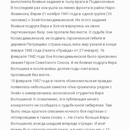
выполняла боевые задания в тылу врага в Подмосковье.
В последний раз она ушла за линию фронта в район Наро-
Фоминска, Вереи 21 ноября 1941 года в одной группе (10
человек) с Зоей Космодемьянской. Из этого задания
боевые подруги Вера и Зоя не вернулись на свою
партизанскую базу: они пропали без вести. О судьбе Зои
Космодемьянской, ее подвиге, героической гибели в
деревне Петрищево страна наша, весь мир узнали в конце
января 1942 года (газета «Правда» от 27 января). 16
февраля 1942 года Зое Космодемьянской было присвоено
звание Героя Советского Союза. А ее боевая подруга Вера
Волошина и после войны долгие годы считалась
пропавшей без вести…
15 февраля 1957 года в газете «Комсомольская правда»
появилась небольшая заметка «Она сражалась рядом с
Зоей» о кемеровчанке, московской студентке Вере
Волошиной. К сожалению, эта публикация ничего
конкретного не сообщала о судьбе юной сибирячки. Там
было лишь краткое описание ночного боя партизан с
гитлеровцами и такие слова: «…Не стало больше Веры
Волошиной, всегда шедшей впереди отряда». И все!
Нужен был следопытский поиск, и в него сразу же, с 15