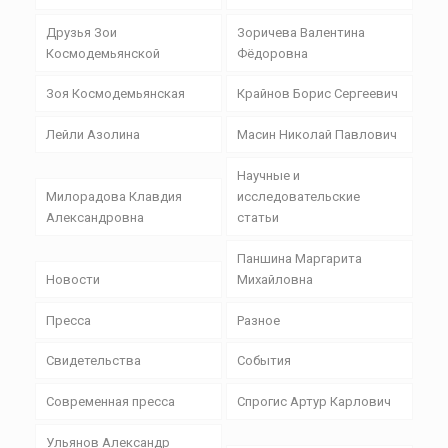
Друзья Зои
Зоричева Валентина
Космодемьянской
Фёдоровна
Зоя Космодемьянская
Крайнов Борис Сергеевич
Лейли Азолина
Масин Николай Павлович
Научные и
Милорадова Клавдия
исследовательские
Александровна
статьи
Паншина Маргарита
Новости
Михайловна
Пресса
Разное
Свидетельства
События
Современная пресса
Спрогис Артур Карлович
Ульянов Александр