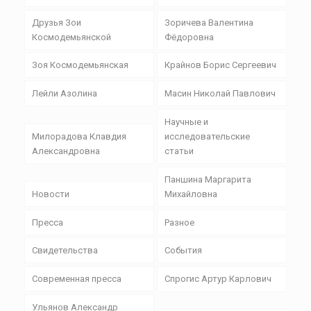
Друзья Зои
Зоричева Валентина
Космодемьянской
Фёдоровна
Зоя Космодемьянская
Крайнов Борис Сергеевич
Лейли Азолина
Масин Николай Павлович
Научные и
Милорадова Клавдия
исследовательские
Александровна
статьи
Паншина Маргарита
Новости
Михайловна
Пресса
Разное
Свидетельства
События
Современная пресса
Спрогис Артур Карлович
Ульянов Александр