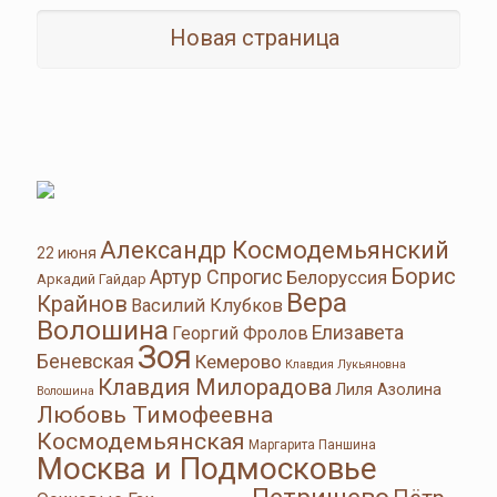
Новая страница
Александр Космодемьянский
22 июня
Борис
Артур Спрогис
Белоруссия
Аркадий Гайдар
Вера
Крайнов
Василий Клубков
Волошина
Елизавета
Георгий Фролов
Зоя
Беневская
Кемерово
Клавдия Лукьяновна
Клавдия Милорадова
Лиля Азолина
Волошина
Любовь Тимофеевна
Космодемьянская
Маргарита Паншина
Москва и Подмосковье