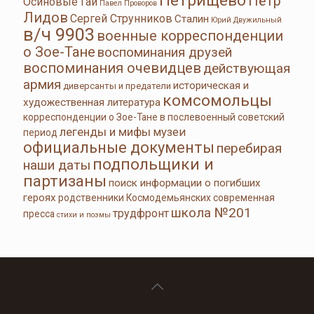
Петрищево
Пётр
Осиновые Гаи
Павел Проворов
Лидов
Сергей Струнников
Сталин
Юрий Двужильный
в/ч 9903
военные корреспонденции
о Зое-Тане
воспоминания друзей
воспоминания очевидцев
действующая
армия
историческая и
диверсанты и предатели
комсомольцы
художественная литература
корреспонденции о Зое-Тане в послевоенный советский
легенды и мифы
музеи
период
официальные документы
перебирая
подпольщики и
наши даты
партизаны
поиск информации о погибших
героях
родственники Космодемьянских
современная
школа №201
трудфронт
пресса
стихи и поэмы