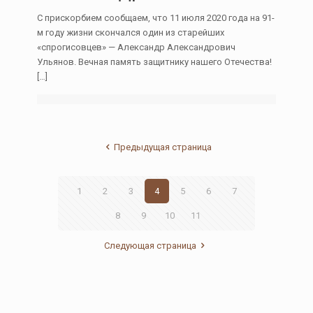
С прискорбием сообщаем, что 11 июля 2020 года на 91-
м году жизни скончался один из старейших
«спрогисовцев» — Александр Александрович
Ульянов. Вечная память защитнику нашего Отечества!
[…]
Предыдущая страница
1
2
3
4
5
6
7
8
9
10
11
Следующая страница