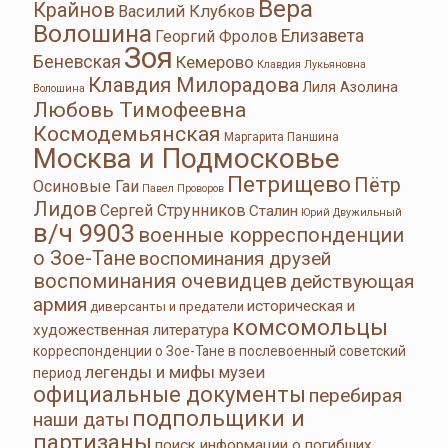
Вера
Крайнов
Василий Клубков
Волошина
Елизавета
Георгий Фролов
Зоя
Беневская
Кемерово
Клавдия Лукьяновна
Клавдия Милорадова
Лиля Азолина
Волошина
Любовь Тимофеевна
Космодемьянская
Маргарита Паншина
Москва и Подмосковье
Петрищево
Пётр
Осиновые Гаи
Павел Проворов
Лидов
Сергей Струнников
Сталин
Юрий Двужильный
в/ч 9903
военные корреспонденции
о Зое-Тане
воспоминания друзей
воспоминания очевидцев
действующая
армия
историческая и
диверсанты и предатели
комсомольцы
художественная литература
корреспонденции о Зое-Тане в послевоенный советский
легенды и мифы
музеи
период
официальные документы
перебирая
подпольщики и
наши даты
партизаны
поиск информации о погибших