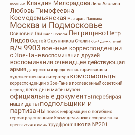
Клавдия Милорадова
Лиля Азолина
Волошина
Любовь Тимофеевна
Космодемьянская
Маргарита Паншина
Москва и Подмосковье
Петрищево
Пётр
Осиновые Гаи
Павел Проворов
Лидов
Сергей Струнников
Сталин
Юрий Двужильный
в/ч 9903
военные корреспонденции
о Зое-Тане
воспоминания друзей
воспоминания очевидцев
действующая
армия
историческая и
диверсанты и предатели
комсомольцы
художественная литература
корреспонденции о Зое-Тане в послевоенный советский
легенды и мифы
музеи
период
официальные документы
перебирая
подпольщики и
наши даты
партизаны
поиск информации о погибших
героях
родственники Космодемьянских
современная
школа №201
трудфронт
пресса
стихи и поэмы