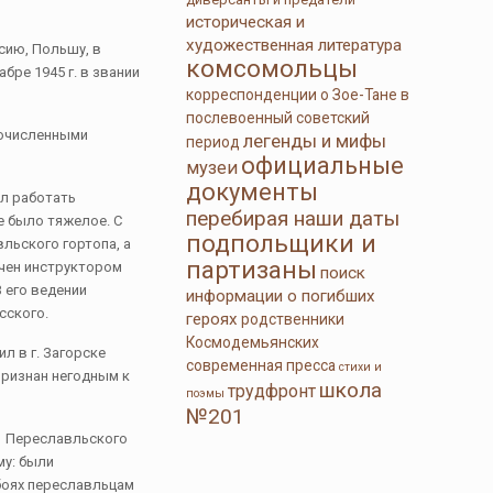
историческая и
художественная литература
сию, Польшу, в
комсомольцы
бре 1945 г. в звании
корреспонденции о Зое-Тане в
послевоенный советский
гочисленными
легенды и мифы
период
официальные
музеи
документы
ел работать
перебирая наши даты
е было тяжелое. С
подпольщики и
льского гортопа, а
партизаны
ачен инструктором
поиск
 его ведении
информации о погибших
сского.
героях
родственники
Космодемьянских
л в г. Загорске
современная пресса
стихи и
признан негодным к
школа
трудфронт
поэмы
№201
и Переславльского
му: были
боях переславльцам