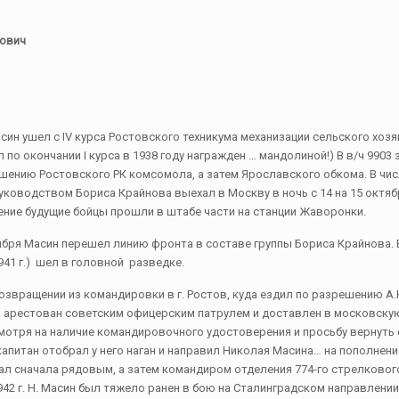
лович
син ушел с IV курса Ростовского техникума механизации сельского хозя
л по окончании I курса в 1938 году награжден … мандолиной!) В в/ч 9903
ению Ростовского РК комсомола, а затем Ярославского обкома. В чис
ководством Бориса Крайнова выехал в Москву в ночь с 14 на 15 октябр
ние будущие бойцы прошли в штабе части на станции Жаворонки.
ктября Масин перешел линию фронта в составе группы Бориса Крайнова. 
941 г.) шел в головной разведке.
 возвращении из командировки в г. Ростов, куда ездил по разрешению А
 арестован советским офицерским патрулем и доставлен в московскую
мотря на наличие командировочного удостоверения и просьбу вернуть 
капитан отобрал у него наган и направил Николая Масина… на пополнени
вал сначала рядовым, а затем командиром отделения 774-го стрелковог
 1942 г. Н. Масин был тяжело ранен в бою на Сталинградском направлении