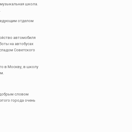
 музыкальная школа.
.
аведующим отделом
тройство автомобиля
боты на автобусах
аспадом Советского
го в Москву, в школу
м.
е добрым словом
этого города очень