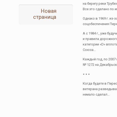
на берегу реки Труб
Все это сделано по 
Новая
страница
Однако в 1969 г. из
соцобеспечения Пер
А с 1984 г., уже бу
и правила дорожног
категории «D» вплот
Союза…
Каждый год, по 2007
№ 1272 на Декабрьск
٭ ٭ ٭
Когда будете в Пер
ветерана разведыват
немало сделал…