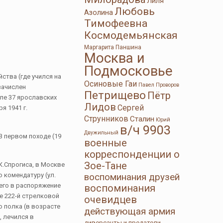
Лиля
Любовь
Азолина
Тимофеевна
Космодемьянская
Маргарита Паншина
Москва и
Подмосковье
йства (где учился на
Осиновые Гаи
Павел Проворов
 зачислен
Петрищево
Пётр
ле 37 ярославских
Лидов
Сергей
я 1941 г.
Струнников
Сталин
Юрий
в/ч 9903
Двужильный
В первом походе (19
военные
корреспонденции о
Зое-Тане
.К.Спрогиса, в Москве
 комендатуру (ул.
воспоминания друзей
его в распоряжение
воспоминания
е 222-й стрелковой
очевидцев
о полка (в возрасте
действующая армия
, лечился в
диверсанты и предатели