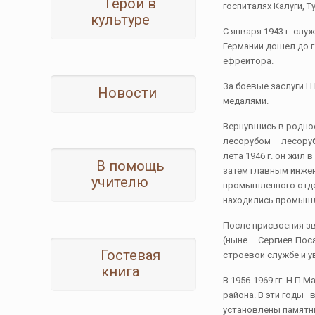
Герои в
госпиталях Калуги, 
культуре
С января 1943 г. с
Германии дошел до г.
ефрейтора.
За боевые заслуги Н
Новости
медалями.
Вернувшись в родно
лесорубом – лесоруб
лета 1946 г. он жил
В помощь
затем главным инжен
учителю
промышленного отде
находились промышле
После присвоения зв
(ныне – Сергиев Пос
Гостевая
строевой службе и у
книга
В 1956-1969 гг. Н.П
района. В эти годы
установлены памятни