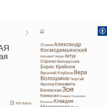
Александр
АЯ
22 июня
Космодемьянский
ая
Артур
Аркадий Гайдар
Спрогис
Белоруссия
Борис Крайнов
Вера
Василий Клубков
Волошина
Георгий
Елизавета
Фролов
Зоя
Беневская
Кемерово
Клавдия Лукьяновна
Клавдия
Волошина
PDF Button
Милорадова