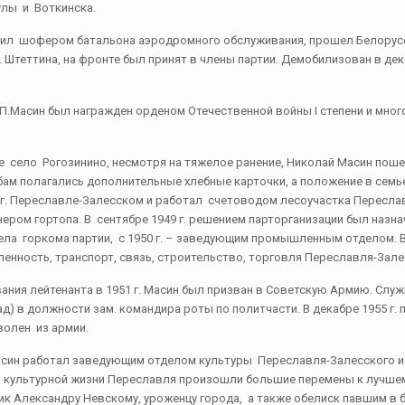
Тулы и Воткинска.
лужил шофером батальона аэродромного обслуживания, прошел Белорус
 Штеттина, на фронте был принят в члены партии. Демобилизован в дека
.П.Масин был награжден орденом Отечественной войны I степени и мно
е село Рогозинино, несмотря на тяжелое ранение, Николай Масин пош
ам полагались дополнительные хлебные карточки, а положение в семь
 в г. Переславле-Залесском и работал счетоводом лесоучастка Переслав
ером гортопа. В сентябре 1949 г. решением парторганизации был назн
ла горкома партии, с 1950 г. – заведующим промышленным отделом. В
нность, транспорт, связь, строительство, торговля Переславля-Зале
ания лейтенанта в 1951 г. Масин был призван в Советскую Армию. Служи
ад) в должности зам. командира роты по политчасти. В декабре 1955 г. 
волен из армии.
.Масин работал заведующим отделом культуры Переславля-Залесского 
 в культурной жизни Переславля произошли большие перемены к лучше
к Александру Невскому, уроженцу города, а также обелиск павшим в 