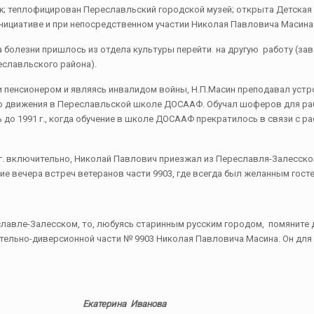
еж; теплофицирован Переславльский городской музей; открыта Детская
инициативе и при непосредственном участии Николая Павловича Масина
-за болезни пришлось из отдела культуры перейти на другую работу (з
еславльского района).
дучи пенсионером и являясь инвалидом войны, Н.П.Масин преподавал ус
о движения в Переславльской школе ДОСААФ. Обучал шоферов для ра
ь до 1991 г., когда обучение в школе ДОСААФ прекратилось в связи с р
 г. включительно, Николай Павлович приезжал из Переславля-Залесско
ие вечера встреч ветеранов части 9903, где всегда был желанным госте
еславле-Залесском, то, любуясь старинным русским городом, помянит
ельно-диверcионной части № 9903 Николая Павловича Масина. Он для 
Екатерина Иванова