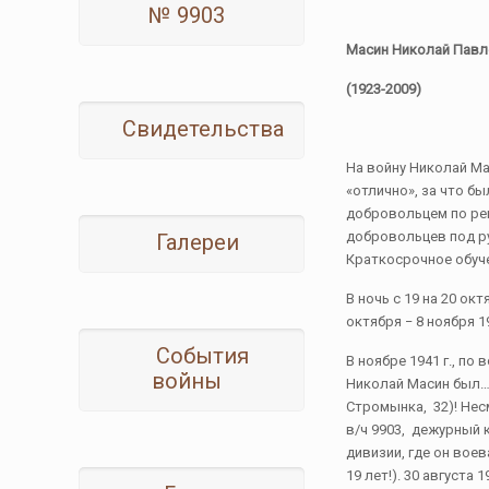
№ 9903
Масин Николай Пав
(1923-2009)
Свидетельства
На войну Николай Ма
«отлично», за что бы
добровольцем по реш
добровольцев под ру
Галереи
Краткосрочное обуче
В ночь с 19 на 20 о
октября − 8 ноября 1
События
В ноябре 1941 г., по
войны
Николай Масин был…
Стромынка, 32)! Нес
в/ч 9903, дежурный 
дивизии, где он вое
19 лет!). 30 августа