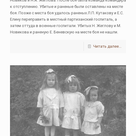
Новиков и Н.А. Жеглова. После боя была команда командира
к отступлению. Убитые и раненые были оставлены на месте
боя. Позже с места боя удалось раненых Л.П. Кутакову и Е.С.
Елину переправить в местный партизанский госпиталь, а
затем оттуда в военные госпитали. Убитых Н. Жеглову и М.
Новикова и раненую Е. Беневскую на месте боя не нашли.
Читать далее...