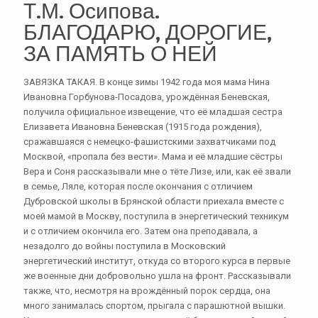
Т.М. Осипова.
БЛАГОДАРЮ, ДОРОГИЕ,
ЗА ПАМЯТЬ О НЕЙ
ЗАВЯЗКА ТАКАЯ. В конце зимы 1942 года моя мама Нина
Ивановна Горбунова-Посадова, урождённая Беневская,
получила официальное извещение, что её младшая сестра
Елизавета Ивановна Беневская (1915 года рождения),
сражавшаяся с немецко-фашистскими захватчиками под
Москвой, «пропала без вести». Мама и её младшие сёстры
Вера и Соня рассказывали мне о тёте Лизе, или, как её звали
в семье, Ляле, которая после окончания с отличием
Дубровской школы в Брянской области приехала вместе с
моей мамой в Москву, поступила в энергетический техникум
и с отличием окончила его. Затем она преподавала, а
незадолго до войны поступила в Московский
энергетический институт, откуда со второго курса в первые
же военные дни добровольно ушла на фронт. Рассказывали
также, что, несмотря на врождённый порок сердца, она
много занималась спортом, прыгала с парашютной вышки.