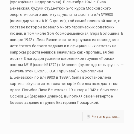
(урождённая Федоровская). В сентябре 1941 г. Лиза
Беневская, будучи студенткой 2-го курса Московского
энергетического института, ушла на фронт в в/ч №9903
(командир части А.К. Спрогис), той самой воинской части, в
составе которой воевало много героических советских
людей, в том числе Зоя Космодемьянская, Вера Волошина. В
январе 1942 г. Лиза Беневская не вернулась из последнего
четвёртого боевого задания и в официальных ответах на
запросы родственников значилась как «пропавшая без
вести». Благодаря усилиям школьников группы «Поиск»
школы №15 (ныне №1272) г. Москвы (руководитель группы —
учитель этой школы, О.А. Гурычева) и однополчан
Е. Беневской по в/ч 9903 в 1989 г. была восстановлена
картина её участия во всех четырёх боевых походах в тыл
врага. Погибла Лиза Беневская 19 января 1942 г. близ села
Сосновцы (деревня Дунино), выполняя своё четвёртое
боевое задание в группе Екатерины Пожарской.
Читать далее...