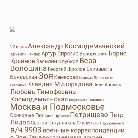
Александр Космодемьянский
22 июня
Борис
Артур Спрогис
Белоруссия
Аркадий Гайдар
Вера
Крайнов
Василий Клубков
Волошина
Елизавета
Георгий Фролов
Зоя
Беневская
Кемерово
Клавдия Лукьяновна
Клавдия Милорадова
Лиля Азолина
Волошина
Любовь Тимофеевна
Космодемьянская
Маргарита Паншина
Москва и Подмосковье
Петрищево
Пётр
Осиновые Гаи
Павел Проворов
Лидов
Сергей Струнников
Сталин
Юрий Двужильный
в/ч 9903
военные корреспонденции
о Зое-Тане
воспоминания друзей