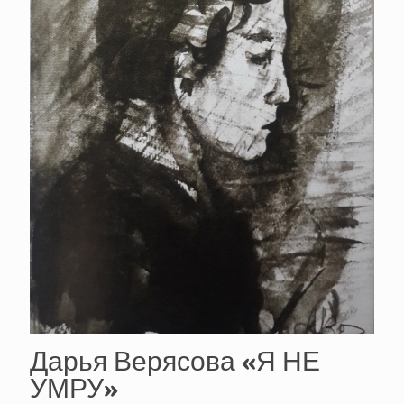
Дарья Верясова «Я НЕ
УМРУ»