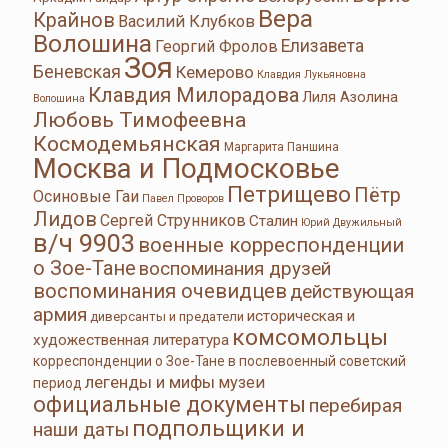
Вера
Крайнов
Василий Клубков
Волошина
Елизавета
Георгий Фролов
Зоя
Беневская
Кемерово
Клавдия Лукьяновна
Клавдия Милорадова
Лиля Азолина
Волошина
Любовь Тимофеевна
Космодемьянская
Маргарита Паншина
Москва и Подмосковье
Петрищево
Пётр
Осиновые Гаи
Павел Проворов
Лидов
Сергей Струнников
Сталин
Юрий Двужильный
в/ч 9903
военные корреспонденции
о Зое-Тане
воспоминания друзей
воспоминания очевидцев
действующая
армия
историческая и
диверсанты и предатели
комсомольцы
художественная литература
корреспонденции о Зое-Тане в послевоенный советский
легенды и мифы
музеи
период
официальные документы
перебирая
подпольщики и
наши даты