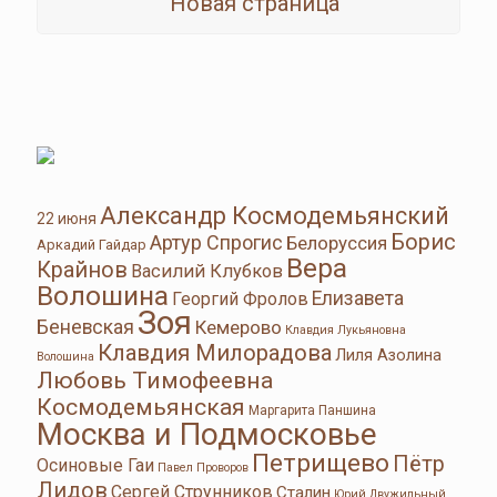
Новая страница
Александр Космодемьянский
22 июня
Борис
Артур Спрогис
Белоруссия
Аркадий Гайдар
Вера
Крайнов
Василий Клубков
Волошина
Елизавета
Георгий Фролов
Зоя
Беневская
Кемерово
Клавдия Лукьяновна
Клавдия Милорадова
Лиля Азолина
Волошина
Любовь Тимофеевна
Космодемьянская
Маргарита Паншина
Москва и Подмосковье
Петрищево
Пётр
Осиновые Гаи
Павел Проворов
Лидов
Сергей Струнников
Сталин
Юрий Двужильный