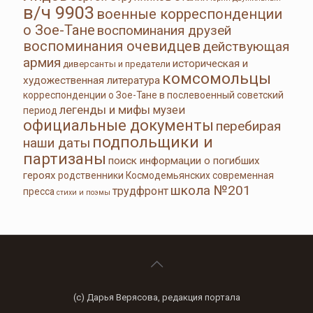
в/ч 9903
военные корреспонденции
о Зое-Тане
воспоминания друзей
воспоминания очевидцев
действующая
армия
историческая и
диверсанты и предатели
комсомольцы
художественная литература
корреспонденции о Зое-Тане в послевоенный советский
легенды и мифы
музеи
период
официальные документы
перебирая
подпольщики и
наши даты
партизаны
поиск информации о погибших
героях
родственники Космодемьянских
современная
школа №201
трудфронт
пресса
стихи и поэмы
(с) Дарья Верясова, редакция портала