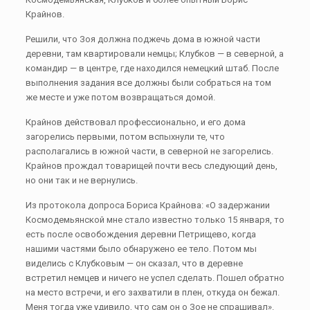
Крайнов.
Решили, что Зоя должна поджечь дома в южной части
деревни, там квартировали немцы; Клубков — в северной, а
командир — в центре, где находился немецкий штаб. После
выполнения задания все должны были собраться на том
же месте и уже потом возвращаться домой.
Крайнов действовал профессионально, и его дома
загорелись первыми, потом вспыхнули те, что
располагались в южной части, в северной не загорелись.
Крайнов прождал товарищей почти весь следующий день,
но они так и не вернулись.
Из протокола допроса Бориса Крайнова: «О задержании
Космодемьянской мне стало известно только 15 января, то
есть после освобождения деревни Петрищево, когда
нашими частями было обнаружено ее тело. Потом мы
виделись с Клубковым — он сказал, что в деревне
встретил немцев и ничего не успел сделать. Пошел обратно
на место встречи, и его захватили в плен, откуда он бежал.
Меня тогда уже удивило, что сам он о Зое не спрашивал».