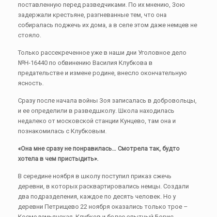
поставленную перед разведчиками. По их мнению, Зою
задержали крестьяне, разгневанные тем, что она
собиралась поджечь их дома, а в селе этом даже немцев не
стояло.
Только рассекреченное уже в наши дни Уголовное дело
№Н-16440 по обвинению Василия Клубкова в
предательстве и измене родине, внесло окончательную
ясность.
Сразу после начала войны Зоя записалась в добровольцы,
и ее определили в разведшколу. Школа находилась
недалеко от московской станции Кунцево, там она и
познакомилась с Клубковым.
«Она мне сразу не понравилась… Смотрела так, будто
хотела в чем пристыдить».
В середине ноября в школу поступил приказ сжечь
деревни, в которых расквартировались немцы. Создали
два подразделения, каждое по десять человек. Но у
деревни Петрищево 22 ноября оказались только трое –
Космодемьянская, Клубков и более опытный Борис