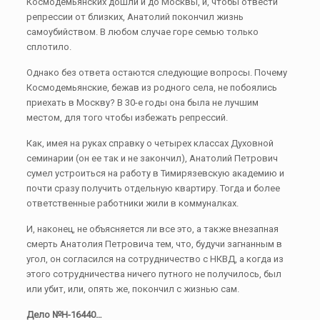
Космодемьянских дошли и до Москвы, и, чтобы отвести
репрессии от близких, Анатолий покончил жизнь
самоубийством. В любом случае горе семью только
сплотило.
Однако без ответа остаются следующие вопросы. Почему
Космодемьянские, бежав из родного села, не побоялись
приехать в Москву? В 30-е годы она была не лучшим
местом, для того чтобы избежать репрессий.
Как, имея на руках справку о четырех классах Духовной
семинарии (он ее так и не закончил), Анатолий Петрович
сумел устроиться на работу в Тимирязевскую академию и
почти сразу получить отдельную квартиру. Тогда и более
ответственные работники жили в коммуналках.
И, наконец, не объясняется ли все это, а также внезапная
смерть Анатолия Петровича тем, что, будучи загнанным в
угол, он согласился на сотрудничество с НКВД, а когда из
этого сотрудничества ничего путного не получилось, был
или убит, или, опять же, покончил с жизнью сам.
Дело №Н-16440…