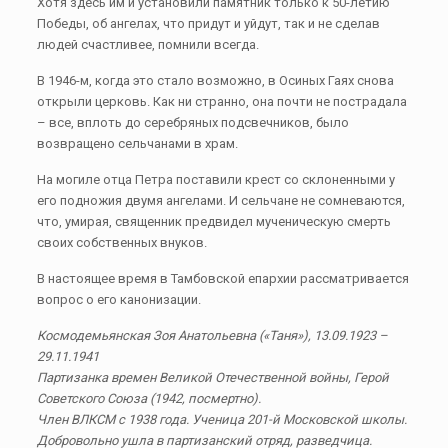
Хотя здесь им и установили памятник только к 50-летию
Победы, об ангелах, что придут и уйдут, так и не сделав
людей счастливее, помнили всегда.
В 1946-м, когда это стало возможно, в Осиных Гаях снова
открыли церковь. Как ни странно, она почти не пострадала
– все, вплоть до серебряных подсвечников, было
возвращено сельчанами в храм.
На могиле отца Петра поставили крест со склоненными у
его подножия двумя ангелами. И сельчане не сомневаются,
что, умирая, священник предвидел мученическую смерть
своих собственных внуков.
В настоящее время в Тамбовской епархии рассматривается
вопрос о его канонизации.
Космодемьянская Зоя Анатольевна («Таня»), 13.09.1923 –
29.11.1941
Партизанка времен Великой Отечественной войны, Герой
Советского Союза (1942, посмертно).
Член ВЛКСМ с 1938 года. Ученица 201-й Московской школы.
Добровольно ушла в партизанский отряд, разведчица.