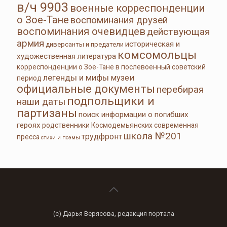
в/ч 9903
военные корреспонденции
о Зое-Тане
воспоминания друзей
воспоминания очевидцев
действующая
армия
историческая и
диверсанты и предатели
комсомольцы
художественная литература
корреспонденции о Зое-Тане в послевоенный советский
легенды и мифы
музеи
период
официальные документы
перебирая
подпольщики и
наши даты
партизаны
поиск информации о погибших
героях
родственники Космодемьянских
современная
школа №201
трудфронт
пресса
стихи и поэмы
(с) Дарья Верясова, редакция портала