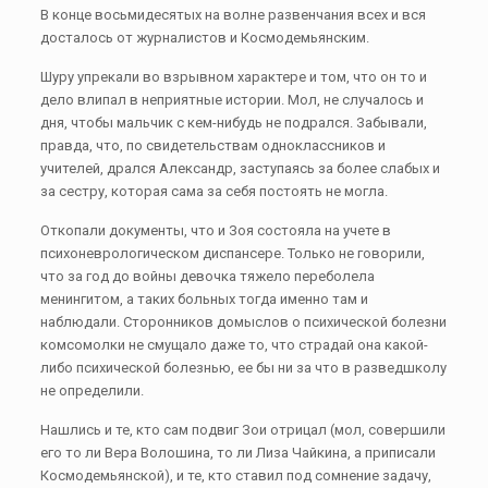
В конце восьмидесятых на волне развенчания всех и вся
досталось от журналистов и Космодемьянским.
Шуру упрекали во взрывном характере и том, что он то и
дело влипал в неприятные истории. Мол, не случалось и
дня, чтобы мальчик с кем-нибудь не подрался. Забывали,
правда, что, по свидетельствам одноклассников и
учителей, дрался Александр, заступаясь за более слабых и
за сестру, которая сама за себя постоять не могла.
Откопали документы, что и Зоя состояла на учете в
психоневрологическом диспансере. Только не говорили,
что за год до войны девочка тяжело переболела
менингитом, а таких больных тогда именно там и
наблюдали. Сторонников домыслов о психической болезни
комсомолки не смущало даже то, что страдай она какой-
либо психической болезнью, ее бы ни за что в разведшколу
не определили.
Нашлись и те, кто сам подвиг Зои отрицал (мол, совершили
его то ли Вера Волошина, то ли Лиза Чайкина, а приписали
Космодемьянской), и те, кто ставил под сомнение задачу,