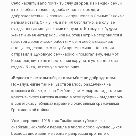
Село насчитывало почти тысячу дворов, из каждой семьи
кто-то обязательно подрабатывал в городе, и
доброжелательный священник пришелся в Осиных Гаях как
нельзя кстати. Он и учил, и лечил бесплатно, а в случае
нужды всегда мог деньгами выручить. К тому же, будучи
женат и имея четырех сыновей, отец Петр не сторонился и
простой деревенской работы – сеял хлеб, выращивал
овощи, содержал скотину. Старшего сына – Анатолия –
отправил в Духовную семинарию и помогал ему, чем мог.
Казалось, ничто не в состоянии нарушить устоявшегося
годами быта, но грянула революция.
«Беднота – не голытьба, а голытьба – не добродетель»
Пожалуй, нигде так не чувствовалось разделения на
красных и белых, как на Тамбовщине. Недаром подавление
крестьянского мятежа именно в этой губернии выделялось
в советских учебниках наравне с основными сражениями
Гражданской войны.
Уже к середине 1918 года Тамбовская губерния из
снабжавших хлебом перешла в число особо нуждающихся.
Беспощадное изъятие зерна и репрессии против его