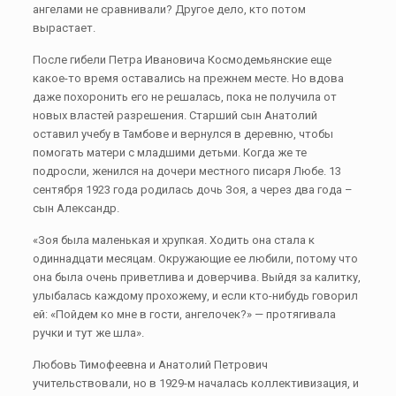
ангелами не сравнивали? Другое дело, кто потом
вырастает.
После гибели Петра Ивановича Космодемьянские еще
какое-то время оставались на прежнем месте. Но вдова
даже похоронить его не решалась, пока не получила от
новых властей разрешения. Старший сын Анатолий
оставил учебу в Тамбове и вернулся в деревню, чтобы
помогать матери с младшими детьми. Когда же те
подросли, женился на дочери местного писаря Любе. 13
сентября 1923 года родилась дочь Зоя, а через два года –
сын Александр.
«Зоя была маленькая и хрупкая. Ходить она стала к
одиннадцати месяцам. Окружающие ее любили, потому что
она была очень приветлива и доверчива. Выйдя за калитку,
улыбалась каждому прохожему, и если кто-нибудь говорил
ей: «Пойдем ко мне в гости, ангелочек?» — протягивала
ручки и тут же шла».
Любовь Тимофеевна и Анатолий Петрович
учительствовали, но в 1929-м началась коллективизация, и