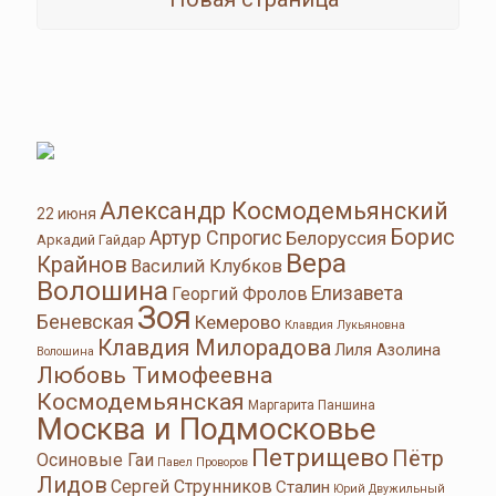
Александр Космодемьянский
22 июня
Борис
Артур Спрогис
Белоруссия
Аркадий Гайдар
Вера
Крайнов
Василий Клубков
Волошина
Елизавета
Георгий Фролов
Зоя
Беневская
Кемерово
Клавдия Лукьяновна
Клавдия Милорадова
Лиля Азолина
Волошина
Любовь Тимофеевна
Космодемьянская
Маргарита Паншина
Москва и Подмосковье
Петрищево
Пётр
Осиновые Гаи
Павел Проворов
Лидов
Сергей Струнников
Сталин
Юрий Двужильный