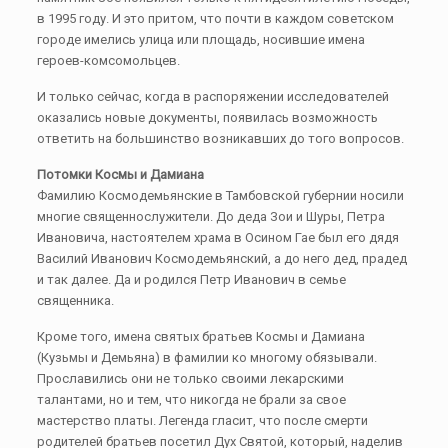
в 1995 году. И это притом, что почти в каждом советском
городе имелись улица или площадь, носившие имена
героев-комсомольцев.
И только сейчас, когда в распоряжении исследователей
оказались новые документы, появилась возможность
ответить на большинство возникавших до того вопросов.
Потомки Космы и Дамиана
Фамилию Космодемьянские в Тамбовской губернии носили
многие священнослужители. До деда Зои и Шуры, Петра
Ивановича, настоятелем храма в Осином Гае был его дядя
Василий Иванович Космодемьянский, а до него дед, прадед
и так далее. Да и родился Петр Иванович в семье
священника.
Кроме того, имена святых братьев Космы и Дамиана
(Кузьмы и Демьяна) в фамилии ко многому обязывали.
Прославились они не только своими лекарскими
талантами, но и тем, что никогда не брали за свое
мастерство платы. Легенда гласит, что после смерти
родителей братьев посетил Дух Святой, который, наделив