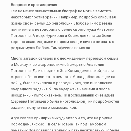
Вопросы и противоречия
Тем не менее внимательный биограф не мог не заметить
некоторых противоречий. Например, подробно описывая
жизнь своей семьи до революции, Любовь Тимофеевна
почти ничего не говорила о семье своего мужа Анатолия
Петровича. А ведь Чуриковы и Космодемьянские были
хорошо знакомы, жили в одном селе, и ничего не знать о
родных мужа Любовь Тимофеевна не могла.
Много загадок связано и с неожиданным переездом семьи
в Москву, и со скоропостижной смертью Анатолия
Петровича. Да и о подвиге Зои Космодемьянской, как ни
странно, было известно немного. Ушла добровольцем на
войну, была зачислена в разведшколу, при выполнении
очередного задания была задержана немцами и после
изощренных пыток казнена. Ни воспоминаний очевидцев
(деревня Петрищево была многолюдной), ни подробностей
задания, полученного комсомолкой.
А уж совсем придирчивых удивляло и то, что на родине
Космодемьянских – в селе Новые Гаи под Тамбовом –
памятник Зое появился только к пятидесятилетию Победы,