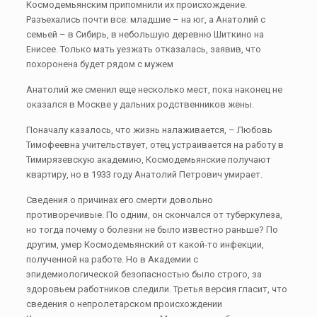
Космодемьянским припомнили их происхождение.
Разъехались почти все: младшие – на юг, а Анатолий с
семьей – в Сибирь, в небольшую деревню Шиткино на
Енисее. Только мать уезжать отказалась, заявив, что
похоронена будет рядом с мужем
Анатолий же сменил еще несколько мест, пока наконец не
оказался в Москве у дальних родственников жены.
Поначалу казалось, что жизнь налаживается, – Любовь
Тимофеевна учительствует, отец устраивается на работу в
Тимирязевскую академию, Космодемьянские получают
квартиру, но в 1933 году Анатолий Петрович умирает.
Сведения о причинах его смерти довольно
противоречивые. По одним, он скончался от туберкулеза,
но тогда почему о болезни не было известно раньше? По
другим, умер Космодемьянский от какой-то инфекции,
полученной на работе. Но в Академии с
эпидемиологической безопасностью было строго, за
здоровьем работников следили. Третья версия гласит, что
сведения о непролетарском происхождении