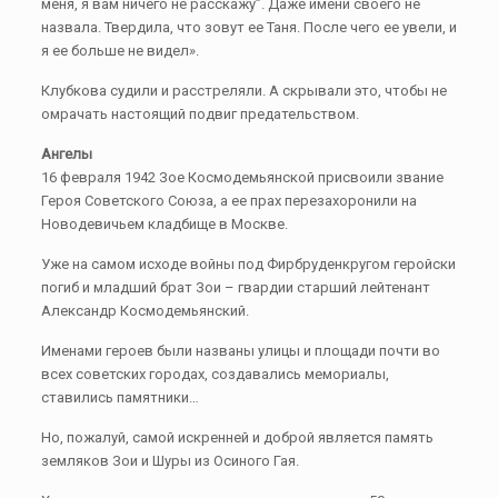
меня, я вам ничего не расскажу”. Даже имени своего не
назвала. Твердила, что зовут ее Таня. После чего ее увели, и
я ее больше не видел».
Клубкова судили и расстреляли. А скрывали это, чтобы не
омрачать настоящий подвиг предательством.
Ангелы
16 февраля 1942 Зое Космодемьянской присвоили звание
Героя Советского Союза, а ее прах перезахоронили на
Новодевичьем кладбище в Москве.
Уже на самом исходе войны под Фирбруденкругом геройски
погиб и младший брат Зои – гвардии старший лейтенант
Александр Космодемьянский.
Именами героев были названы улицы и площади почти во
всех советских городах, создавались мемориалы,
ставились памятники…
Но, пожалуй, самой искренней и доброй является память
земляков Зои и Шуры из Осиного Гая.