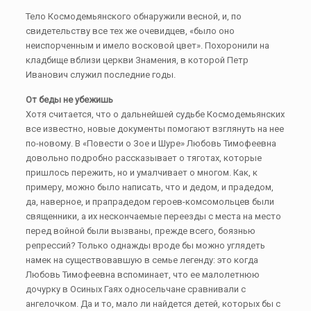
Тело Космодемьянского обнаружили весной, и, по
свидетельству все тех же очевидцев, «было оно
неиспорченным и имело восковой цвет». Похоронили на
кладбище вблизи церкви Знамения, в которой Петр
Иванович служил последние годы.
От беды не убежишь
Хотя считается, что о дальнейшей судьбе Космодемьянских
все известно, новые документы помогают взглянуть на нее
по-новому. В «Повести о Зое и Шуре» Любовь Тимофеевна
довольно подробно рассказывает о тяготах, которые
пришлось пережить, но и умалчивает о многом. Как, к
примеру, можно было написать, что и дедом, и прадедом,
да, наверное, и прапрадедом героев-комсомольцев были
священники, а их нескончаемые переезды с места на место
перед войной были вызваны, прежде всего, боязнью
репрессий? Только однажды вроде бы можно углядеть
намек на существовавшую в семье легенду: это когда
Любовь Тимофеевна вспоминает, что ее малолетнюю
дочурку в Осиных Гаях односельчане сравнивали с
ангелочком. Да и то, мало ли найдется детей, которых бы с