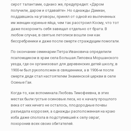
сирот талантами, однако же, предупредил: «Даром
получили, даром и отдавайте». Но однажды Дамиан,
поддавшись на уговоры, принял от одной из вылеченных
им женщин куриные яйца, чем так расстроил Косму, что тот
даже похоронить себя завещал отдельно от брата. В
любом случае, в святые летописи вошли они как
бессребреники и даже после смерти страждущим помогали.
По окончании семинарии Петра Ивановича определили
псаломщиком в храм села Большая Липовка Моршанского
уезда, где он организовал для деревенских детей школу, в
1900-м был рукоположен в священники, а в 1906-м после
смерти дяди стал настоятелем Знаменской церкви в селе
Осиные Гаи.
Когда-то, как вспоминала Любовь Тимофеевна, в этих
местах были густые осиновые леса, но к началу прошлого
века от них ничего не осталось, плодородные почвы
разъедала коррозия, а однажды расположенная на краю
изба даже сползла в подступивший к селу овраг,
похоронив всех своих обитателей.