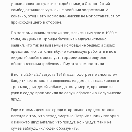
укрывавших коснулись каждой семьи, а Осиногайский
комбед отличался чуть ли не особыми зверствами. И
конечно, отец Петр Космодемьянский не мог оставаться от
происходившего в стороне.
По воспоминаниям старожилов, записанным уже в 1980-е
годы, на День Св. Троицы батюшка недвусмысленно
заявил, что так называемые комбеды не бедных и сирых
представляют, а голытьбу, не желающую работать и под
видом «борьбы с эксплуататорами» занимающуюся
обыкновенными грабежами. Ему этого не простили.
В ночь с 26 на 27 августа 1918 года подогретые алкоголем
бандиты выволокли священника из дома, на глазах жены и
трех младших детей избили до полусмерти, привязав за
руки к седлу, проволокли по селу и сбросили в Сосулинские
пруды.
Еще в восьмидесятые среди старожилов существовала
легенда о том, что перед смертью Петр Иванович говорил
о каких-то двух ангелах, что придут, но и уйдут, так и не
сумев заблудших людей образумить.