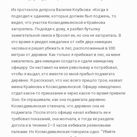
Из протокола допроса Василия Клубкова: «Когда я
подходил к зданиям, которые должен был поджечь, то
видел, что участки Космодемьянской и Крайнова
загорелись. Подойдя к дому, я разбил бутылку
зажигательной смеси и бросил ее, но она не загорелась. В
это время я увидел невдалеке от себя двух немецких
часовых и решил убежать в лес, расположенный в 300
метрах от деревни. Как только я прибежал в лес, на меня
навалились два немецких солдата и сдали немецкому
офицеру. Он наставил на меня револьвер и потребовал,
чтобы я выдал, кто вместе со мной прибыл поджигать
деревню. Я рассказал, что нас всего пришло трое, назвал
имена Крайнова и Космодемьянской. Офицер немедленно
отдал какое-то приказание и через какое-то время привели
Зою. Ее спрашивали, как она поджигала деревню.
Космодемьянская отвечала, что деревню она не
поджигала. После этого офицер начал избивать ее и
требовал показаний, она молчала, и тогда ее раздели
догола и в течение 2—3 часов избивали резиновыми
палками. Но Космодемьянская говорила одно: “Убейте