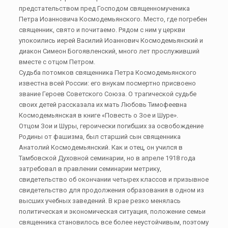
предстательством пред Господом священномученика
Петра Иоанновича Космодемьянского. Место, где погребен
священник, свято и почитаемо. Рядом с ним у церкви
упокоились иерей Василий Иоаннович Космодемьянский и
диакон Симеон Богоявленский, много лет прослуживший
вместе с отцом Петром.
Судьба потомков священника Петра Космодемьянского
известна всей России: его внукам посмертно присвоено
звание Героев Советского Союза. О трагической судьбе
своих детей рассказала их мать Любовь Тимофеевна
Космодемьянская в книге «Повесть о Зое и Шуре».
Отцом Зои и Шуры, героически погибших за освобождение
Родины от фашизма, был старший сын священника
Анатолий Космодемьянский. Как и отец, он учился в
Тамбовской Духовной семинарии, но в апреле 1918 года
затребовал в правлении семинарии метрику,
свидетельство об окончании четырех классов и призывное
свидетельство для продолжения образования в одном из
высших учебных заведений. В крае резко менялась
политическая и экономическая ситуация, положение семьи
священника становилось все более неустойчивым, поэтому