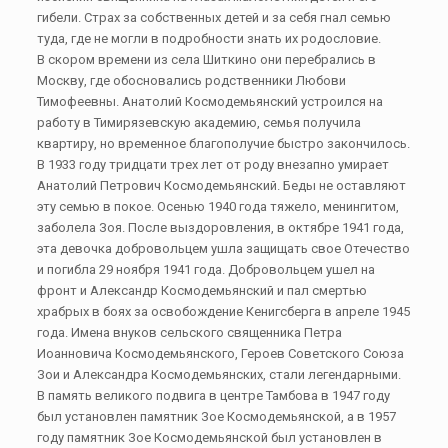
гибели. Страх за собственных детей и за себя гнал семью
туда, где не могли в подробности знать их родословие.
В скором времени из села Шиткино они перебрались в
Москву, где обосновались родственники Любови
Тимофеевны. Анатолий Космодемьянский устроился на
работу в Тимирязевскую академию, семья получила
квартиру, но временное благополучие быстро закончилось.
В 1933 году тридцати трех лет от роду внезапно умирает
Анатолий Петрович Космодемьянский. Беды не оставляют
эту семью в покое. Осенью 1940 года тяжело, менингитом,
заболела Зоя. После выздоровления, в октябре 1941 года,
эта девочка добровольцем ушла защищать свое Отечество
и погибла 29 ноября 1941 года. Добровольцем ушел на
фронт и Александр Космодемьянский и пал смертью
храбрых в боях за освобождение Кенигсберга в апреле 1945
года. Имена внуков сельского священника Петра
Иоанновича Космодемьянского, Героев Советского Союза
Зои и Александра Космодемьянских, стали легендарными.
В память великого подвига в центре Тамбова в 1947 году
был установлен памятник Зое Космодемьянской, а в 1957
году памятник Зое Космодемьянской был установлен в