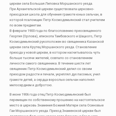
церкви села Большая Липовка Моршанского уезда.
При Архангельской церкви существовала церковно-
приходская школа для обучения грамоте юных сельчан, в
которой псаломщик Петр Космодемьянский стал учителем
по всем предметам.
В феврале 1900 года по благословению преосвященного
Георгия (Орлова), епископа Тамбовского и Шацкого, Петр
Космодемьянский рукоположен во священника Казанской
церкви села Крутец Моршанского уезда. Становление
прихода у новой церкви, в котором насчитывалось чуть
больше тысячи жителей, совпало со становлением
личности самого священника. В течение шести лет
священник Петр Космодемьянский делил со своим
приходом радости и печали, укреплял дух пасомых, учил
грамоте детей, а сердца взрослых сельчан наполнял
милосердием и добротою.
В июне 1906 года отец Петр Космодемьянский был
перемещен по собственному прошению на настоятельское
место в церковь Знамения Божией Матери села Осиновые
Гаи Моршанского уезда. Приход Знаменской церкви был