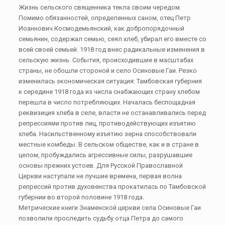
Жизнь сельского священника текла своим чередом.
Помимо обязанностей, определенных саном, отец Петр
Иоаннович Космодемьянский, как добропорядочный
семьянин, содержал семью, сеял хлеб, убирал его вместе со
всей своей семьей. 1918 год внес радикальные изменения в
сельскую жизнь. События, происходившие в масштабах
страны, не обошли стороной и село Осиновые Гаи. Резко
изменилась экономическая ситуация: Тамбовская губерния
к середине 1918 года из числа снабжающих страну хлебом
перешла в число потребляющих. Началась беспощадная
реквизиция хлеба в селе, власти не останавливались перед
репрессиями против лиц, противодействующих изъятию
хлеба. Насильственному изъятию зерна способствовали
местные комбеды. В сельском обществе, как и в стране в
целом, пробуждались агрессивные силы, разрушавшие
основы прежних устоев. Для Русской Православной
Церкви наступали не лучшие времена, первая волна
репрессий против духовенства прокатилась по Тамбовской
губернии во второй половине 1918 года.
Метрические книги Знаменской церкви села Осиновые Гаи
позволили проследить судьбу отца Петра до самого