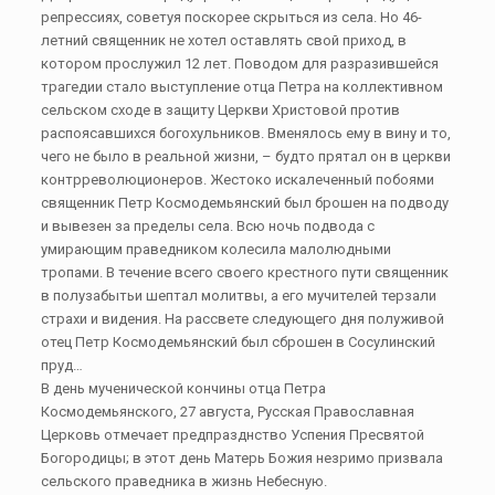
репрессиях, советуя поскорее скрыться из села. Но 46-
летний священник не хотел оставлять свой приход, в
котором прослужил 12 лет. Поводом для разразившейся
трагедии стало выступление отца Петра на коллективном
сельском сходе в защиту Церкви Христовой против
распоясавшихся богохульников. Вменялось ему в вину и то,
чего не было в реальной жизни, – будто прятал он в церкви
контрреволюционеров. Жестоко искалеченный побоями
священник Петр Космодемьянский был брошен на подводу
и вывезен за пределы села. Всю ночь подвода с
умирающим праведником колесила малолюдными
тропами. В течение всего своего крестного пути священник
в полузабытьи шептал молитвы, а его мучителей терзали
страхи и видения. На рассвете следующего дня полуживой
отец Петр Космодемьянский был сброшен в Сосулинский
пруд…
В день мученической кончины отца Петра
Космодемьянского, 27 августа, Русская Православная
Церковь отмечает предпразднство Успения Пресвятой
Богородицы; в этот день Матерь Божия незримо призвала
сельского праведника в жизнь Небесную.