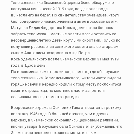
Тело священника Знаменской церкви было обнаружено
пастухами лишь весной 1919 года, когда полая вода
вынесла его на берег. По свидетельству очевидцев, «труп
был совершенно неиспорченным и имел восковой цвет».
Матушка Лидия Федоровна Космодемьянская боялась
забрать тело мужа – местные власти могли оставить ее
несовершеннолетних детей круглыми сиротами. Только по
получении разрешения сельского совета она со старшим
сыном Анатолием похоронила отца Петра
Космодемьянского возле Знаменской церкви 31 мая 1919
года, в Духов день.
По воспоминаниям старожилов, на месте, где обнаружили
тело священника Космодемьянского, жители часто видели
горящие свечи и нередко ходили к тому месту поклониться
памяти страдальца, но местные власти запретили
сельчанам посещать место трагедии.
Возрождение храма в Осиновых Гаях относится к третьему
кварталу 1946 года. В большей степени, чем в других
церквах, в Знаменской сохранились церковные реликвии,
иконы, утварь. Верующие села Осиновые Гаи убеждены, что
Знаменская церковь сохранена молитвенным