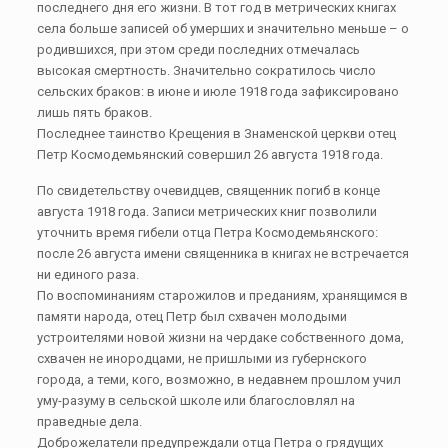
последнего дня его жизни. В тот год в метрических книгах
села больше записей об умерших и значительно меньше – о
родившихся, при этом среди последних отмечалась
высокая смертность. Значительно сократилось число
сельских браков: в июне и июле 1918 года зафиксировано
лишь пять браков.
Последнее таинство Крещения в Знаменской церкви отец
Петр Космодемьянский совершил 26 августа 1918 года.
По свидетельству очевидцев, священник погиб в конце
августа 1918 года. Записи метрических книг позволили
уточнить время гибели отца Петра Космодемьянского:
после 26 августа имени священника в книгах не встречается
ни единого раза.
По воспоминаниям старожилов и преданиям, хранящимся в
памяти народа, отец Петр был схвачен молодыми
устроителями новой жизни на чердаке собственного дома,
схвачен не инородцами, не пришлыми из губернского
города, а теми, кого, возможно, в недавнем прошлом учил
уму-разуму в сельской школе или благословлял на
праведные дела.
Доброжелатели предупреждали отца Петра о грядущих