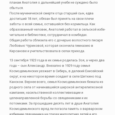
планам Анатолия о дальнейшей учебе не суждено было
сбыться.
После мученической смерти отца старший сын, едва
достигший 18 лет, обязан был принять на свои плечи
заботы о всей семье, оставшейся без кормильца. Как
образованный человек, Анатолий работал в сельской избе-
читальне и библиотеке, сотрудничал в комбедах.
Общая работа сблизила его с дочерью волостного писаря
Любовью Чуриковой, которая окончила гимназию в
Кирсанове и учительствовала в селах прихода.
13 сентября 1923 года в их семье родилась Зоя, а через два
года – сын Александр. Внезапно в 1929 году семья
Космодемьянских уезжает в Сибирь, в далекий Енисейский
округ, и на некоторое время оседает в селе Шиткино под
Канском. Вepнee вcего, ceмья Космодемьянских бежала из
родного села от начинавшейся широкой антирелигиозной
кампании, насильственной коллективизации и
целенаправленной борьбы со священниками и их
потомками. За прошедшие десять лет в душе Анатолия
Космодемьянского вряд ли погасла память о варварском
избиении священника на глазах малолетних детей и его