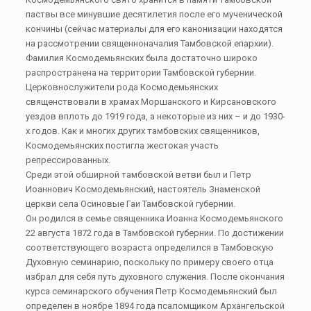
паствы все минувшие десятилетия после его мученической
кончины (сейчас материалы для его канонизации находятся
на рассмотрении священноначалия Тамбовской епархии).
Фамилия Космодемьянских была достаточно широко
распространена на территории Тамбовской губернии.
Церковнослужители рода Космодемьянских
священствовали в храмах Моршанского и Кирсановского
уездов вплоть до 1919 года, а некоторые из них – и до 1930-
х годов. Как и многих других тамбовских священников,
Космодемьянских постигла жестокая участь
репрессированных.
Среди этой обширной тамбовской ветви был и Петр
Иоаннович Космодемьянский, настоятель Знаменской
церкви села Осиновые Гаи Тамбовской губернии.
Он родился в семье священника Иоанна Космодемьянского
22 августа 1872 года в Тамбовской губернии. По достижении
соответствующего возраста определился в Тамбовскую
Духовную семинарию, поскольку по примеру своего отца
избрал для себя путь духовного служения. После окончания
курса семинарского обучения Петр Космодемьянский был
определен в ноябре 1894 года псаломщиком Архангельской