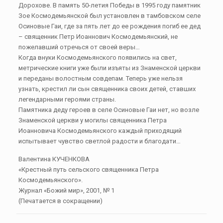
Дорохове. В память 50-летия Победы в 1995 году памятник
Зое Космодемьянской был установлен в тамбовском селе
Осиновые Гаи, где за пять лет до ее рождения погиб ее дед
– священник Петр Иоаннович Космодемьянский, не
пожелавший отречься от своей веры…
Когда внуки Космодемьянского появились на свет,
метрические книги уже были изъяты из Знаменской церкви
и переданы волостным совдепам. Теперь уже нельзя
узнать, крестил ли сын священника своих детей, ставших
легендарными героями страны.
Памятника деду героев в селе Осиновые Гаи нет, но возле
Знаменской церкви у могилы священника Петра
Иоанновича Космодемьянского каждый приходящий
испытывает чувство светлой радости и благодати…
Валентина КУЧЕНКОВА
«Крестный путь сельского священника Петра
Космодемьянского».
Журнал «Божий мир», 2001, № 1
(Печатается в сокращении)