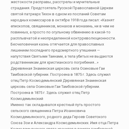
жестокости расправы, расстрелы и мучительные
страдания. Предстоятель Русской Православной Церкви
святой патриарх Тихон в одном из посланий Советам
народных комиссаров в октябре 1918 года писал: «Казнят
епископов, священников, монахов и монахинь, ни в чем не
повинных, а просто по огульному обвинению в какой-то
расплывчатой и неопределенной контрреволюционности.
Бесчеловечная казнь отягчается для православных
лишением последнего предсмертного утешения —
напутствия Святыми Таинами, а тела убитых не выдаются
родственникам для христианского погребения…»
Деревянная Знаменская церковь села Осиновые Гаи
Тамбовской губернии. Построена в 1875 г. Здесь служил
отец Петр Космодемьянский Деревянная Знаменская
церковь села Осиновые Гаи Тамбовской губернии.
Построена в 1875 г. Здесь служил отец Петр
Космодемьянский
Именно так складывался крестный путь простого
сельского священника Петра Иоанновича
Космодемьянского, родного деда Героев Советского
Союза Зои и Александра Космодемьянских. Имя отца Петра
Космодемьянского свято хранится в памяти тамбовской