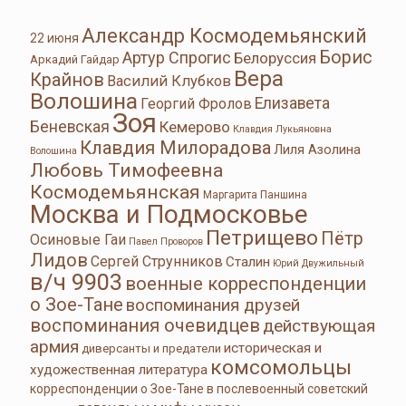
Александр Космодемьянский
22 июня
Борис
Артур Спрогис
Белоруссия
Аркадий Гайдар
Вера
Крайнов
Василий Клубков
Волошина
Елизавета
Георгий Фролов
Зоя
Беневская
Кемерово
Клавдия Лукьяновна
Клавдия Милорадова
Лиля Азолина
Волошина
Любовь Тимофеевна
Космодемьянская
Маргарита Паншина
Москва и Подмосковье
Петрищево
Пётр
Осиновые Гаи
Павел Проворов
Лидов
Сергей Струнников
Сталин
Юрий Двужильный
в/ч 9903
военные корреспонденции
о Зое-Тане
воспоминания друзей
воспоминания очевидцев
действующая
армия
историческая и
диверсанты и предатели
комсомольцы
художественная литература
корреспонденции о Зое-Тане в послевоенный советский