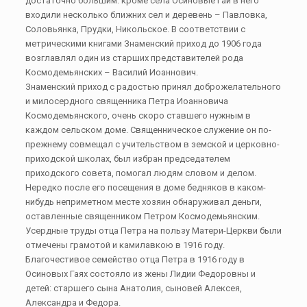
достаточно большим: кроме села Осиновые Гаи в него
входили несколько ближних сел и деревень – Павловка,
Соловьянка, Прудки, Никольское. В соответствии с
метрическими книгами Знаменский приход до 1906 года
возглавлял один из старших представителей рода
Космодемьянских – Василий Иоаннович.
Знаменский приход с радостью принял доброжелательного
и милосердного священника Петра Иоанновича
Космодемьянского, очень скоро ставшего нужным в
каждом сельском доме. Священническое служение он по-
прежнему совмещал с учительством в земской и церковно-
приходской школах, был избран председателем
приходского совета, помогал людям словом и делом.
Нередко после его посещения в доме бедняков в каком-
нибудь неприметном месте хозяин обнаруживал деньги,
оставленные священником Петром Космодемьянским.
Усердные труды отца Петра на пользу Матери-Церкви были
отмечены грамотой и камилавкою в 1916 году.
Благочестивое семейство отца Петра в 1916 году в
Осиновых Гаях состояло из жены Лидии Федоровны и
детей: старшего сына Анатолия, сыновей Алексея,
Александра и Федора.