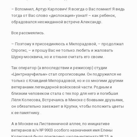
– Вспомнил, Артур Карлович! Я всегда о Вас помнил! Я ведь
тогда от Вас слово «дислокация» узнал! – как ребенок,
обрадовался неожиданной встрече Александр.
Все рассмеялись.
– Поэтому я присоединяюсь к Милорадовой, – продолжал
Спрогис, – и прошу Вас не только любить и жаловать
Шурку-москвича, но и отныне считать его своим.
Так оператор (а впоследствии и режиссер) студии
«Центрнаучфильм» стал спрогисовцем. Он подружился не
только с Клавдией Милорадовой, но и со многими другими
ветеранами легендарной войсковой части. Родным и
близким человеком стала с тех пор для него и погибшая
Лёля Колесова, Встречаясь в Минске с боевыми друзьями,
он обязательно заезжает в Крупки, чтобы положить цветы
к ее памятнику.
А в Москве на Лиственничной аллее, по инициативе
ветеранов в/ч № 9903 особого назначения имя Елены
Колесовой было присвоено школе-интернату № 25, в