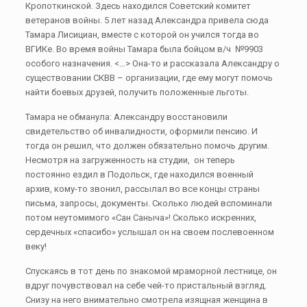
Кропоткинской. Здесь находился Советский комитет
ветеранов войны. 5 лет назад Александра привела сюда
Тамара Лисициан, вместе с которой он учился тогда во
ВГИКе. Во время войны Тамара была бойцом в/ч №9903
особого назначения. <…> Она-то и рассказала Александру о
существовании СКВВ – организации, где ему могут помочь
найти боевых друзей, получить положенные льготы.
Тамара не обманула: Александру восстановили
свидетельство об инвалидности, оформили пенсию. И
тогда он решил, что должен обязательно помочь другим.
Несмотря на загруженность на студии, он теперь
постоянно ездил в Подольск, где находился военный
архив, кому-то звонил, рассылал во все концы страны
письма, запросы, документы. Сколько людей вспоминали
потом неутомимого «Сан Саныча»! Сколько искренних,
сердечных «спасибо» услышал он на своем послевоенном
веку!
Спускаясь в тот день по знакомой мраморной лестнице, он
вдруг почувствовал на себе чей-то пристальный взгляд.
Снизу на него внимательно смотрела изящная женщина в