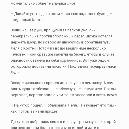
моментально собьет мальчика с ног.
– Давайте уж тогда втроем – так еще надежнее будет, –
предложил Костя.
Взявшись за руки, прощупывая палкой дно, они
перебрались на противоположный берег. Шурка остался
держать шнур, по которому двинулись в обратный путь
Лёля с Костей. Потом из воды вышли еще несколько
человек – они сразу же залегли на берегу, чтобы в случае
опасности отвлечь на себя охранников. Вот уже рядом
осторожно поставили носилки. Последней переправилась
Лёля.
Вскоре «малышок» привел их в какую-то землянку. А сам
опять куда-то убежал – не обсохнув, не передохнув. Потом
вернулся, переговорил о чем-то с Колесовой и опять исчез.
– На хутор пошел, – объяснила Лёля.– Разузнает что там и
как, потом за нами придет.
До хутора добрались лишь к вечеру: тропинку, по которой
они переходили болото, затянуло водой, и идти с