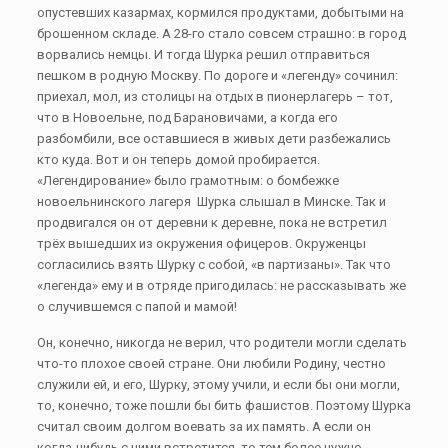
опустевших казармах, кормился продуктами, добытыми на
брошенном складе. А 28-го стало совсем страшно: в город
ворвались немцы. И тогда Шурка решил отправиться
пешком в родную Москву. По дороге и «легенду» сочинил:
приехал, мол, из столицы на отдых в пионерлагерь – тот,
что в Новоельне, под Барановичами, а когда его
разбомбили, все оставшиеся в живых дети разбежались
кто куда. Вот и он теперь домой пробирается.
«Легендирование» было грамотным: о бомбежке
новоельнинского лагеря Шурка слышал в Минске. Так и
продвигался он от деревни к деревне, пока не встретил
трёх вышедших из окружения офицеров. Окруженцы
согласились взять Шурку с собой, «в партизаны». Так что
«легенда» ему и в отряде пригодилась: не рассказывать же
о случившемся с папой и мамой!
Он, конечно, никогда не верил, что родители могли сделать
что-то плохое своей стране. Они любили Родину, честно
служили ей, и его, Шурку, этому учили, и если бы они могли,
то, конечно, тоже пошли бы бить фашистов. Поэтому Шурка
считал своим долгом воевать за их память. А если он
когда-нибудь с ними встретится, то тем более нужно