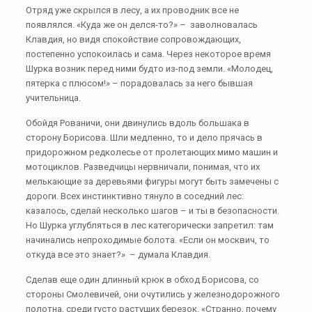
Отряд уже скрылся в лесу, а их проводник все не
появлялся. «Куда же он делся-то?» – заволновалась
Клавдия, но видя спокойствие сопровождающих,
постепенно успокоилась и сама. Через некоторое время
Шурка возник перед ними будто из-под земли. «Молодец,
пятерка с плюсом!» – порадовалась за него бывшая
учительница.
Обойдя Рованичи, они двинулись вдоль большака в
сторону Борисова. Шли медленно, то и дело прячась в
придорожном редколесье от пролетающих мимо машин и
мотоциклов. Разведчицы нервничали, понимая, что их
мелькающие за деревьями фигуры могут быть замечены с
дороги. Всех инстинктивно тянуло в соседний лес:
казалось, сделай несколько шагов – и ты в безопасности.
Но Шурка углубляться в лес категорически запретил: там
начинались непроходимые болота. «Если он москвич, то
откуда все это знает?» – думала Клавдия.
Сделав еще один длинный крюк в обход Борисова, со
стороны Смолевичей, они очутились у железнодорожного
полотна, среди густо растущих березок. «Странно, почему