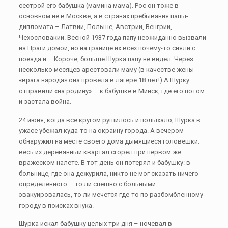
сестрой его бабушка (мамина мама). Рос он тоже в
основном не в Москве, а в странах пребывания папы-
дипломата – Латвии, Польше, Австрии, Венгрии,
Чехословакии. Весной 1937 года папу неожиданно вызвали
из Праги домой, но на границе их всех почему-то сняли с
поезда и…. Короче, больше Шурка папу не видел. Через
несколько месяцев арестовали маму (в качестве жены
«врага народа» она провела в лагере 18 лет!) А Шурку
отправили «на родину» — к бабушке в Минск, где его потом
и застала война.
24 июня, когда всё кругом рушилось и полыхало, Шурка в
ужасе убежал куда-то на окраину города. А вечером
обнаружил на месте своего дома дымящиеся головешки:
весь их деревянный квартал сгорел при первом же
вражеском налете. В тот день он потерял и бабушку: в
больнице, где она дежурила, никто не мог сказать ничего
определенного – то ли спешно с больными
эвакуировалась, то ли мечется где-то по разбомбленному
городу в поисках внука.
Шурка искал бабушку целых три дня – ночевал в