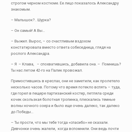
строгом черном костюме. Ее лицо показалось Александру
знакомым.
– Малышок?.. Шурка?
– Он самый! А Вы…
– Выжил. Вырос, – со счастливым вздохом
констатировала вместо ответа собеседница, глядя на
рослого Александра.
– Я – Клава, – спохватившись, добавила она. – Помнишь?
Ты нас летом 42-го на Палик провожал.
Примостившись в креслах, они не заметили, как пролетело
несколько часов. Потому что время потекло вспять – туда,
где горел в пещере партизанский костер, петляла среди
кочек скользкая болотная тропинка, плескались темные
волны ночного озера и было еще очень далеко, так далеко
до Победы…
– Ты прости, что мы тебе тогда «спасибо» не сказали.
Девчонки очень жалели, когда вспомнили. Они ведь почти