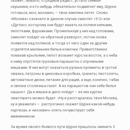
скажет, бывало, отрядный радист, устало снимая
наушники, и кто-нибудь обязательно подмигнет ему, Шурке:
готовься, мол, москвич, – твои земляки летят. Слово
«Москва» означало в данном случае самолет «У-2» или
«Дуглас», которому они будут махать на поляне кепками,
пилотками, фуражками. Промелькнув у них над головами,
самолет пойдет на обратный разворот, потом снова
появится над поляной, и тогда от него один за другим
отделятся маленькие белые комочки. Приветственно
помахав крыльями, пилот возьмет курс на восток, а с неба
к нему спустятся грузовые парашюты с огромными
мешками. В них могут оказаться ручные пулеметы в густой
смазке, патроны в цинковых коробках, гранаты, пистолеты,
автоматные диски, питание для раций, а еще, конечно, табак
и связки столичных газет. А из парашютов они себе белья
нашьют. Да и мешки в дело пойдут – из них куртки
смастерить можно будет. «Ну и расстаралась твоя Москва,
ну и уважила!» – растроганно скажет Шурке какой-нибудь
партизан, и «москвич» опять почувствует себя
именинником.
За время своего боевого пути Шурке пришлось сменить 3