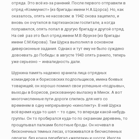
отряда. Это всё из-за ранений. После первого отправили в
отряд «Коммунист» (из бригады имени Н.А.Щорса). Но, как
оказалось, опять не насовсем: в 1942 снова зацепило, и
вновь он очутился в партизанском госпитале, а когда
поправился, опять попал в другую бригаду и другой отряд.
На сей раз это был отряд имени М.В.Фрунзе (из бригады
имени С.М.Кирова). Там Шурка выполнял в основном
диверсионные задания. Однако и тут ему не было суждено
довоевать до Победы: в августе 1943 опять ранило, теперь
уже серьезно – инвалидность дали.
Шуркина память надежно хранила лица отрядных
командиров и борисовских подпольщиков, имена боевых
товарищей; он хорошо помнил свои успешные «подрывы»,
выходы в Борисов, рискованную вылазку в Минск. А вот
многочисленные пути-дороги слились для него со
временем в одну непрерывную «киноленту». В ней Шурка
всё время куда-то шел – то один, то впереди какой-нибудь
группы. Он то пробирался куда-то по окраинам деревень, то
прощупывал палками болотные броды. Он ночевал в
бесконечных темных лесах, отсиживался в бесчисленных
оврагах, без конца перебегал «железки» и шоссе. Иногда