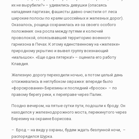
их не вырубили?» – удивились девушки (опасаясь
нападения партизан, фашисты давно очистили от леса
широкие полосы по краям шоссейных и железных дорог).
Оказалось, рощица сохранилась из-за своего особого
положения: она росла между путями и колючей
проволокой, опоясывавшей территорию военного
гарнизона в Печах. К этому единственному на «железке»
природному укрытию и вывел группу всезнающий
«малышок». «Еще одна пятерка!» – оценила его работу
Клавдия.
Железную дорогу переходили ночью, а потом целый день
отсиживались в неглубоком овражке: впереди было
«форсирование» Березины и последний «бросок» – по
правому берегу реки, к переправе через Палик.
Поздно вечером, на пятые сутки пути, подошли к броду. Он
находился у железнодорожного моста, перекинутого через
Березину на окраине Борисова.
– Брод – на виду у охраны, будем ждать безлунной ночи, –
распорядился Шурка.