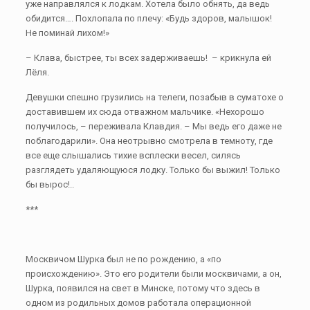
уже направлялся к лодкам. Хотела было обнять, да ведь
обидится…. Похлопала по плечу: «Будь здоров, малышок!
Не поминай лихом!»
– Клава, быстрее, ты всех задерживаешь! – крикнула ей
Лёля.
Девушки спешно грузились на телеги, позабыв в суматохе о
доставившем их сюда отважном мальчике. «Нехорошо
получилось, – переживала Клавдия. – Мы ведь его даже не
поблагодарили». Она неотрывно смотрела в темноту, где
все еще слышались тихие всплески весел, силясь
разглядеть удаляющуюся лодку. Только бы выжил! Только
бы вырос!..
***
Москвичом Шурка был не по рождению, а «по
происхождению». Это его родители были москвичами, а он,
Шурка, появился на свет в Минске, потому что здесь в
одном из родильных домов работала операционной