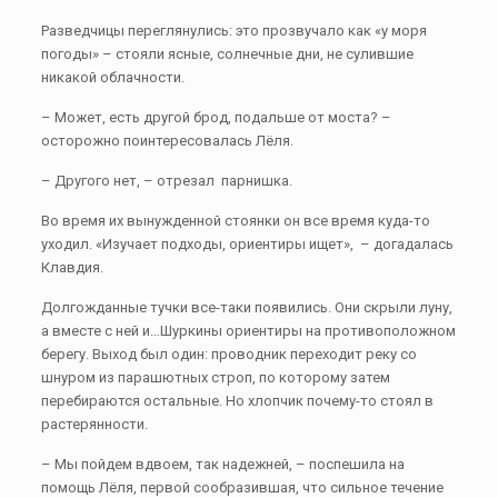
Разведчицы переглянулись: это прозвучало как «у моря
погоды» – стояли ясные, солнечные дни, не сулившие
никакой облачности.
– Может, есть другой брод, подальше от моста? –
осторожно поинтересовалась Лёля.
– Другого нет, – отрезал парнишка.
Во время их вынужденной стоянки он все время куда-то
уходил. «Изучает подходы, ориентиры ищет», – догадалась
Клавдия.
Долгожданные тучки все-таки появились. Они скрыли луну,
а вместе с ней и…Шуркины ориентиры на противоположном
берегу. Выход был один: проводник переходит реку со
шнуром из парашютных строп, по которому затем
перебираются остальные. Но хлопчик почему-то стоял в
растерянности.
– Мы пойдем вдвоем, так надежней, – поспешила на
помощь Лёля, первой сообразившая, что сильное течение