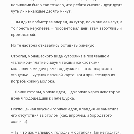
носилками было так тяжело, что ребята сменяли друг друга
чуть ли не каждые десять минут.
– Вы идите побыстрее вперед, на хутор, пока они ее несут, а
то поесть не успеете, – посоветовал девчатам заботливый
провожатый.
Но те наотрез отказались оставить раненую.
Строгая, монашеского вида хуторянка в повязанном
«галочкой» платке с двумя такими же кроткими,
молчаливыми дочерьми водрузили на стол «царское»
угощенье – чугунок вареной картошки и принесенную из
погреба кринку молока.
– Лодки готовы, можно идти, – доложил через некоторое
время подошедший к Лёле Шурка.
Поглощенная вкусной горячей едой, Клавдия не заметила
его отсутствия за столом (как, впрочем, и бородатого
хозяина).
– Ты что же, малышок, голодным остался?! Так не годится!