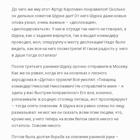
До чего же ему этот Артур Карлович понравился! Сколько
он дельных советов Шурке дал! От него Шурка даже новые
слова узнал, очень важные – «дислокация»,
«дислоцироваться». У них в отряде так никто не говорил, а
Шурка, как с задания вернулся, так и выдал командиру:
проводил, мол, спецгруппу к месту дислокации! Надо было
видеть, как все на него посмотрели! И такая радость у него
в душе тогда осталась!
После третьего ранения Шурку срочно отправили в Москву.
Как же он ревел, когда его на носилках с лесного
аэродрома в «Дуглас» грузили! Всё умолял: «Товарищ
командир! Николай Николаевич! Не отправляйте меня – я
здесь у вас быстрее поправлюсь!» Его все, конечно,
успокаивали: в родную столицу летишь, вот прооперируют
– тогда опять повоюем. А Шурка все равно слезы по лицу
размазывал: не мог же он сказать всем этим людям, что,
кроме них, у него теперь на всем белом свете никого не
осталось. Совсем никого.
Потом была долгая борьба за спасение раненой руки –