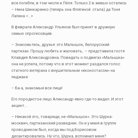
все погибли, в том числе и Лёля. Только 2 в живых остались
– Нина Шинкаренко (теперь она Флягиной стала) да Тоня
Лапина <…>
В феврале Александр Ульянов был принят в дружную
семью спрогисовцев.
– Знакомьтесь, друзья: это Малышок, белорусский
партизан. Прошу любить и жаловать, – представила гостя
Клавдия Александровна. Поведать о подвигах «Малышка»
она не успела, потому что в этот момент раздался голос
статного ветерана с внушительным «иконостасом» на
пиджаке:
– Ба-а, знакомые все лица!
Его породистое лицо Александр явно где-то видел. И этот
акцент…
– Никакой это, товарищи, не «Малышок». Это Шурка-
москвич, партизанский разведчик. Он и у меня в группе
проводником был, когда мы под Борисовом
десантировались. Ну что, Шурка, вспомнил меня?