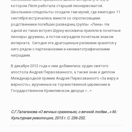
котором Лёля работала старшей пионервожатой.
Школьники-следопыты создали там музей, где ежегодно 11
сентября встречались вместе со спрогисовцами
родственники погибших разведчиц группы «Лена». На
одной из таких встреч Шурку-москвича приняли в почетные
пионеры дружины, а потом наградили почетным знаком
интерната. Сегодня эти драгоценные реликвии хранятся у
него рядом с партизанскими и кинематографическими
наградами.
В декабре 2012 года к ним добавились орден святого
апостола Андрея Первозванного, а также знак и диплом
Международной премии Андрея Первозванного «За веру и
верность», врученные на торжественной церемонии в
Государственном Кремлевском дворце <…>
С.Г.Галаганова «О вечных сраженьях, о вечной любви…» М.:
Культурная революция, 2015 г. С. 236-252.