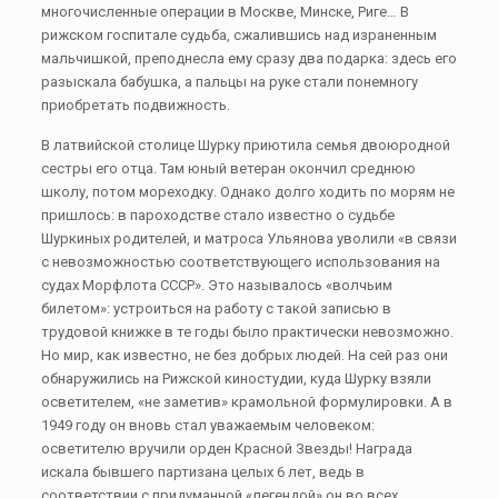
многочисленные операции в Москве, Минске, Риге… В
рижском госпитале судьба, сжалившись над израненным
мальчишкой, преподнесла ему сразу два подарка: здесь его
разыскала бабушка, а пальцы на руке стали понемногу
приобретать подвижность.
В латвийской столице Шурку приютила семья двоюродной
сестры его отца. Там юный ветеран окончил среднюю
школу, потом мореходку. Однако долго ходить по морям не
пришлось: в пароходстве стало известно о судьбе
Шуркиных родителей, и матроса Ульянова уволили «в связи
с невозможностью соответствующего использования на
судах Морфлота СССР». Это называлось «волчьим
билетом»: устроиться на работу с такой записью в
трудовой книжке в те годы было практически невозможно.
Но мир, как известно, не без добрых людей. На сей раз они
обнаружились на Рижской киностудии, куда Шурку взяли
осветителем, «не заметив» крамольной формулировки. А в
1949 году он вновь стал уважаемым человеком:
осветителю вручили орден Красной Звезды! Награда
искала бывшего партизана целых 6 лет, ведь в
соответствии с придуманной «легендой» он во всех