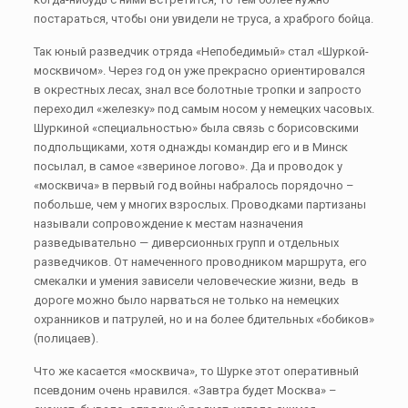
постараться, чтобы они увидели не труса, а храброго бойца.
Так юный разведчик отряда «Непобедимый» стал «Шуркой-
москвичом». Через год он уже прекрасно ориентировался
в окрестных лесах, знал все болотные тропки и запросто
переходил «железку» под самым носом у немецких часовых.
Шуркиной «специальностью» была связь с борисовскими
подпольщиками, хотя однажды командир его и в Минск
посылал, в самое «звериное логово». Да и проводок у
«москвича» в первый год войны набралось порядочно –
побольше, чем у многих взрослых. Проводками партизаны
называли сопровождение к местам назначения
разведывательно — диверсионных групп и отдельных
разведчиков. От намеченного проводником маршрута, его
смекалки и умения зависели человеческие жизни, ведь в
дороге можно было нарваться не только на немецких
охранников и патрулей, но и на более бдительных «бобиков»
(полицаев).
Что же касается «москвича», то Шурке этот оперативный
псевдоним очень нравился. «Завтра будет Москва» –