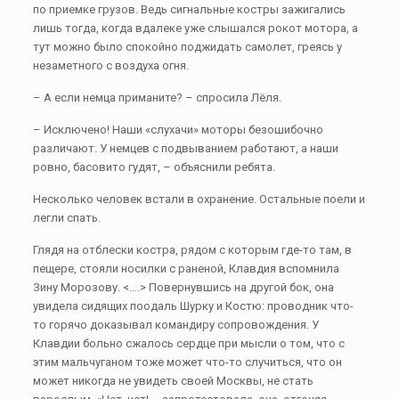
по приемке грузов. Ведь сигнальные костры зажигались
лишь тогда, когда вдалеке уже слышался рокот мотора, а
тут можно было спокойно поджидать самолет, греясь у
незаметного с воздуха огня.
– А если немца приманите? – спросила Лёля.
– Исключено! Наши «слухачи» моторы безошибочно
различают. У немцев с подвыванием работают, а наши
ровно, басовито гудят, – объяснили ребята.
Несколько человек встали в охранение. Остальные поели и
легли спать.
Глядя на отблески костра, рядом с которым где-то там, в
пещере, стояли носилки с раненой, Клавдия вспомнила
Зину Морозову. <….> Повернувшись на другой бок, она
увидела сидящих поодаль Шурку и Костю: проводник что-
то горячо доказывал командиру сопровождения. У
Клавдии больно сжалось сердце при мысли о том, что с
этим мальчуганом тоже может что-то случиться, что он
может никогда не увидеть своей Москвы, не стать