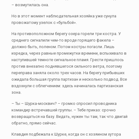
– возмутилась она.
Но в этот момент наблюдательная хозяйка уже сунула
провожатому узелок с «бульбой».
На противоположном берегу озера горели три костра. У
среднего сигналили чем-то вроде горящего факела –
должно быть, поленом. Потом костры погасли. Лишь
изредка, через равные промежутки времени, вспыхивало в
наступившей темноте сигнальное пламя. Грести пришлось
против внезапно поднявшегося сильного ветра, поэтому
переправа заняла около трех часов. На берегу прибывших
ожидала большая группа партизан и несколько подвод. Все
вздохнули с облегчением: здесь начиналась партизанская
зона.
– Ты – Шурка-москвич? – громко спросил проводника
командир встречавшей группы. – Тебе приказ: срочно
возвращаться на базу. Видать, нужен ты там, так что двигай
обратно, прямо сейчас.
Клавдия подбежала к Шурке, когда он с хозяином хутора