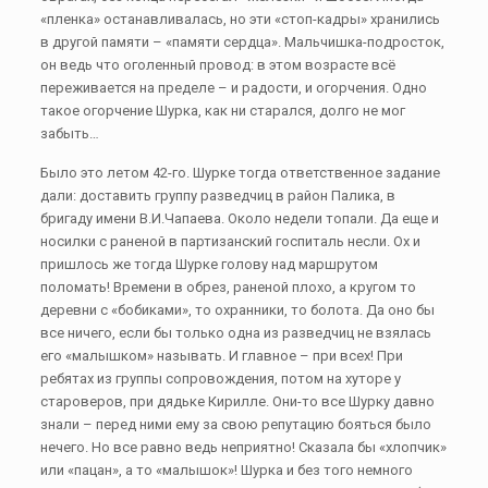
«пленка» останавливалась, но эти «стоп-кадры» хранились
в другой памяти – «памяти сердца». Мальчишка-подросток,
он ведь что оголенный провод: в этом возрасте всё
переживается на пределе – и радости, и огорчения. Одно
такое огорчение Шурка, как ни старался, долго не мог
забыть…
Было это летом 42-го. Шурке тогда ответственное задание
дали: доставить группу разведчиц в район Палика, в
бригаду имени В.И.Чапаева. Около недели топали. Да еще и
носилки с раненой в партизанский госпиталь несли. Ох и
пришлось же тогда Шурке голову над маршрутом
поломать! Времени в обрез, раненой плохо, а кругом то
деревни с «бобиками», то охранники, то болота. Да оно бы
все ничего, если бы только одна из разведчиц не взялась
его «малышком» называть. И главное – при всех! При
ребятах из группы сопровождения, потом на хуторе у
староверов, при дядьке Кирилле. Они-то все Шурку давно
знали – перед ними ему за свою репутацию бояться было
нечего. Но все равно ведь неприятно! Сказала бы «хлопчик»
или «пацан», а то «малышок»! Шурка и без того немного