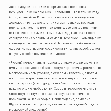
Зато с другой проводки он прямо как с праздника
вернулся. Тоже на всю жизнь запомнил. Это в том же году
было, в сентябре. Кто-то из партизанских разведчиков
доложил, что недалеко от их лагеря незнакомые люди
расположились – в военной форме, без знаков различия,
зато с пистолетами и автоматами ПДД. Называют себя
спецгруппой из Москвы. А самое интересное – командир их
с немецким акцентом говорит! Начальник штаба вместе с
еще одним партизаном сразу же на ту поляну засобирались
и Шурку с собой прихватили – упросил.
«Русский немец» нашим подполковником оказался, хоть и
имя у него нерусское было – Артур Карлович Спрогис. Он их
московским чаем угостил, с сахаром и галетами, а потом
попросил разрешения «немного поэксплуатировать сего
юного отрока» (это Шурку, стало быть), сказал, что им
надо по округе «побродить». Самое интересное, что этот
Спрогис уже откуда-то знал, как Шурка тех девчат с
носилками на Палик водил. Поблагодарил, похвалил.
Шурку, конечно, отпустили, и он несколько дней «бродил» с
московской спецгруппой.