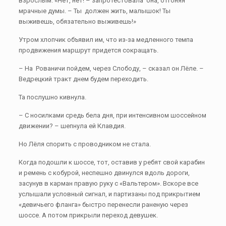
взрослым. «Нет, нет! – запротестовала она, отгоняя
мрачные думы. – Ты должен жить, малышок! Ты
выживешь, обязательно выживешь!»
Утром хлопчик объявил им, что из-за медленного темпа
продвижения маршрут придется сокращать.
– На Рованичи пойдем, через Слободу, – сказал он Лёле. –
Ведрецкий тракт днем будем переходить.
Та послушно кивнула.
– С носилками средь бела дня, при интенсивном шоссейном
движении? – шепнула ей Клавдия.
Но Лёля спорить с проводником не стала.
Когда подошли к шоссе, тот, оставив у ребят свой карабин
и ремень с кобурой, неспешно двинулся вдоль дороги,
засунув в карман правую руку с «Вальтером». Вскоре все
услышали условный сигнал, и партизаны под прикрытием
«девичьего фланга» быстро перенесли раненую через
шоссе. А потом прикрыли переход девушек.