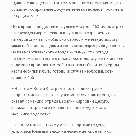
единственной целью этого рискованного предприятия, но, к
сожалению, архивные документы не позволяют прояснить
ситуацию. <…>
Путь предстоял долгий и трудный – около 150 километров
с переходом через несколько усиленно охраняемых
гитлеровцами автомобильных трасс и железную дорогу,
мимо набитых полицаями и фольксжандармерией деревень.
На базе партизанского отряда «Коммунист», откуда
девушкам предстояло отправиться в дорогу, им выделили
надежных провожатых: ребята должны были по очереди
нести носилки и быть готовы в случае необходимости
принять бой.
– Вот это – Костя Костроменко, старший группы
сопровождения, а это – Шурка-москвич, ваш проводник, –
сказал командир отряда Василий Карпович Деруго,
показав на крепкого высокого парня и худенького
мальчика-подростка.
– Совсем малыш! Такие у меня за партами сидели, –
умилилась Клавдия, глядя на нежное детское личико