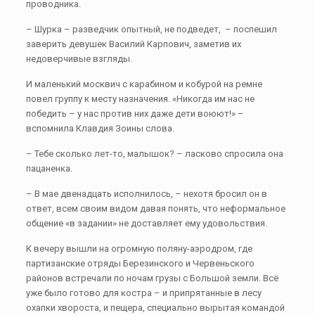
проводника.
– Шурка – разведчик опытный, не подведет, – поспешил
заверить девушек Василий Карпович, заметив их
недоверчивые взгляды.
И маленький москвич с карабином и кобурой на ремне
повел группу к месту назначения. «Никогда им нас не
победить – у нас против них даже дети воюют!» –
вcпомнила Клавдия Зоины слова.
– Тебе сколько лет-то, малышок? – ласково спросила она
пацаненка.
– В мае двенадцать иcполнилось, – нехотя бросил он в
ответ, всем своим видом давая понять, что неформальное
общение «в задании» не доставляет ему удовольствия.
К вечеру вышли на огромную поляну-аэродром, где
партизанские отряды Березинского и Червеньского
районов встречали по ночам грузы с Большой земли. Всё
уже было готово для костра – и припрятанные в лесу
охапки хвороста, и пещера, специально вырытая командой