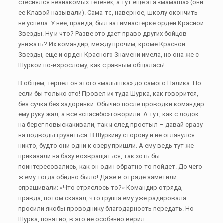
стеснялся незнакомых тетенек, а тут еще эта «мамаша» (они
ее Клавой называли). Сама-то, наверное, школу окончить
не успела. У нее, правда, был на гимнастерке орден Красной
Звезды. Ну и что? Разве это дает право других бойцов
унижать? Их командир, между прочим, кроме Красной
Звезды, еще и орден Красного Знамени имела, но она же с
Шуркой по-взрослому, как с равным общалась!
В общем, терпел он этого «малышка» до самого Палика. Но
если бы только это! Провел их туда Шурка, как говорится,
без сучка без задоринки. Обычно после проводки командир
ему руку жал, а все «спасибо» говорили. А тут, как с лодок
на берег повыскакивали, так и след простыл – давай сразу
на подводы грузиться. В Шуркину сторону и не оглянулся
никто, будто они одни к озеру пришли. А ему ведь тут же
приказали на базу возвращаться, так хоть бы
поинтересовались, как он один обратно-то пойдет. До чего
ж ему тогда обидно было! Даже в отряде заметили –
спрашивали: «Что стряслось-то?» Командир отряда,
правда, потом сказал, что группа ему уже радировала –
просили якобы проводнику благодарность передать. Но
Шурка, понятно, в это не особенно верил.