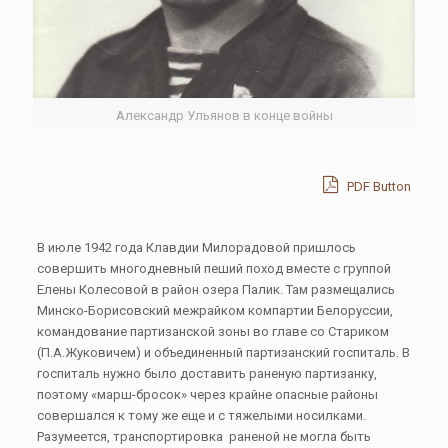
Александр Ульянов в конце войны
PDF Button
В июле 1942 года Клавдии Милорадовой пришлось
совершить многодневный пеший поход вместе с группой
Елены Колесовой в район озера Палик. Там размещались
Минско-Борисовский межрайком компартии Белоруссии,
командование партизанской зоны во главе со Стариком
(П.А.Жуковичем) и объединенный партизанский госпиталь. В
госпиталь нужно было доставить раненую партизанку,
поэтому «марш-бросок» через крайне опасные районы
совершался к тому же еще и с тяжелыми носилками.
Разумеется, транспортировка раненой не могла быть