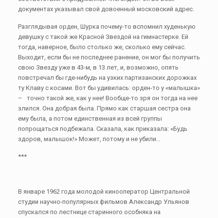
документах указывал свой довоенный московский адрес.
Разглядывая орден, Шурка почему-то вспомнил худенькую
девушку с такой же Красной Звездой на гимнастерке. Ей
тогда, наверное, было столько же, сколько ему сейчас.
Выходит, если бы не последнее ранение, он мог бы получить
свою Звезду уже в 43-м, в 13 лет, и, возможно, опять
повстречал бы где-нибудь на узких партизанских дорожках
ту Клаву с косами. Вот бы удивилась: орден-то у «малышка»
– точно такой же, как у нее! Вообще-то зря он тогда на нее
злился. Она добрая была. Прямо как старшая сестра она
ему была, а потом единственная из всей группы
попрощаться подбежала. Сказала, как приказала: «Будь
здоров, малышок!» Может, потому и не убили…
***
В январе 1962 года молодой кинооператор Центральной
студии научно-популярных фильмов Александр Ульянов
спускался по лестнице старинного особняка на