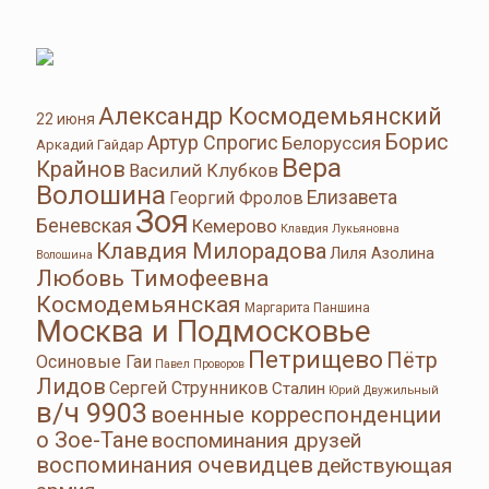
Александр Космодемьянский
22 июня
Борис
Артур Спрогис
Белоруссия
Аркадий Гайдар
Вера
Крайнов
Василий Клубков
Волошина
Елизавета
Георгий Фролов
Зоя
Беневская
Кемерово
Клавдия Лукьяновна
Клавдия Милорадова
Лиля Азолина
Волошина
Любовь Тимофеевна
Космодемьянская
Маргарита Паншина
Москва и Подмосковье
Петрищево
Пётр
Осиновые Гаи
Павел Проворов
Лидов
Сергей Струнников
Сталин
Юрий Двужильный
в/ч 9903
военные корреспонденции
о Зое-Тане
воспоминания друзей
воспоминания очевидцев
действующая