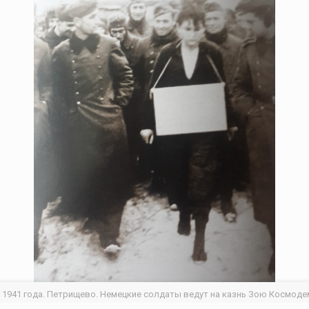
я 1941 года. Петрищево. Немецкие солдаты ведут на казнь Зою Космоде