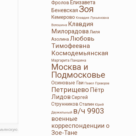
Елизавета
Фролов
Зоя
Беневская
Кемерово
Клавдия Лукьяновна
Клавдия
Волошина
Милорадова
Лиля
Любовь
Азолина
Тимофеевна
Космодемьянская
Маргарита Паншина
Москва и
Подмосковье
Осиновые Гаи
Павел Проворов
Петрищево
Пётр
Лидов
Сергей
Струнников
Сталин
Юрий
в/ч 9903
Двужильный
военные
корреспонденции о
мьянскую.
Зое-Тане