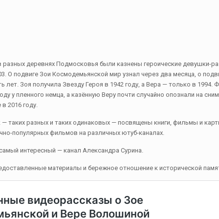
 в разных деревнях Подмосковья были казнены героические девушки-р
3. О подвиге Зои Космодемьянской мир узнал через два месяца, о под
 лет. Зоя получила Звезду Героя в 1942 году, а Вера — только в 1994.
году у пленного немца, а казённую Веру почти случайно опознали на сн
 в 2016 году.
 — таких разных и таких одинаковых — посвящены книги, фильмы и карт
чно-популярных фильмов на различных ютуб-каналах.
самый интересный — канал Александра Сурина.
редоставленные материалы и бережное отношение к исторической памя