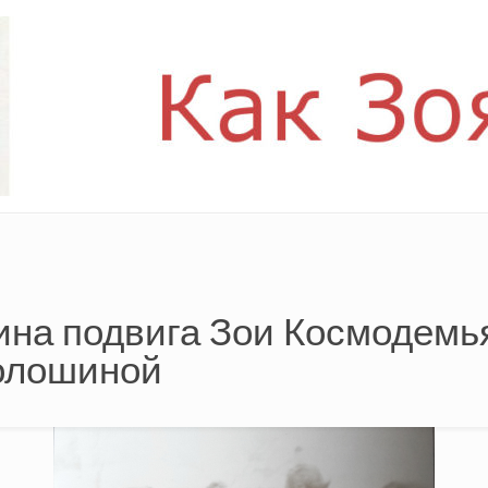
на подвига Зои Космодемь
олошиной