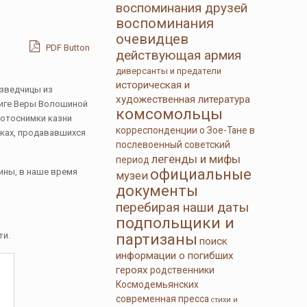
воспоминания друзей
воспоминания
очевидцев
PDF Button
действующая армия
диверсанты и предатели
историческая и
азведчицы из
художественная литература
виге Веры Волошиной
комсомольцы
 Фотоснимки казни
корреспонденции о Зое-Тане в
имках, продававшихся
послевоенный советский
легенды и мифы
период
официальные
ины, в наше время
музеи
документы
перебирая наши даты
подпольщики и
партизаны
ти.
поиск
информации о погибших
героях
родственники
Космодемьянских
современная пресса
стихи и