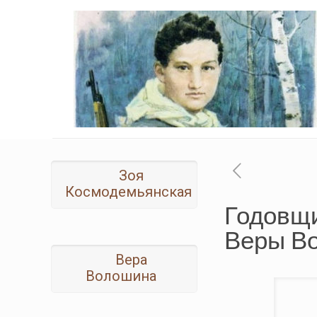
Зоя
Космодемьянская
Годовщи
Веры В
Вера
Волошина