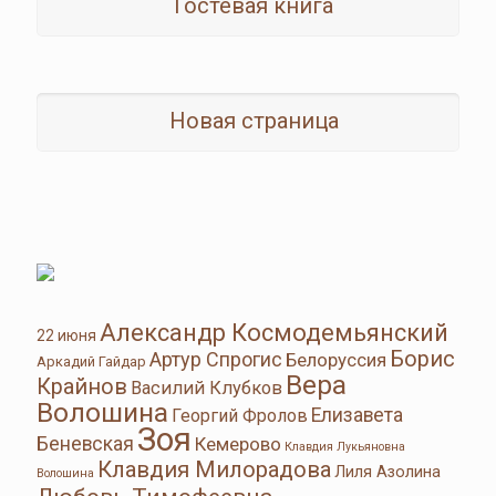
Гостевая книга
Новая страница
Александр Космодемьянский
22 июня
Борис
Артур Спрогис
Белоруссия
Аркадий Гайдар
Вера
Крайнов
Василий Клубков
Волошина
Елизавета
Георгий Фролов
Зоя
Беневская
Кемерово
Клавдия Лукьяновна
Клавдия Милорадова
Лиля Азолина
Волошина