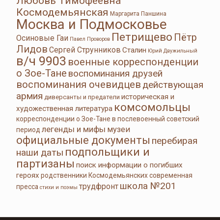
Любовь Тимофеевна
Космодемьянская
Маргарита Паншина
Москва и Подмосковье
Петрищево
Пётр
Осиновые Гаи
Павел Проворов
Лидов
Сергей Струнников
Сталин
Юрий Двужильный
в/ч 9903
военные корреспонденции
о Зое-Тане
воспоминания друзей
воспоминания очевидцев
действующая
армия
историческая и
диверсанты и предатели
комсомольцы
художественная литература
корреспонденции о Зое-Тане в послевоенный советский
легенды и мифы
музеи
период
официальные документы
перебирая
подпольщики и
наши даты
партизаны
поиск информации о погибших
героях
родственники Космодемьянских
современная
школа №201
трудфронт
пресса
стихи и поэмы