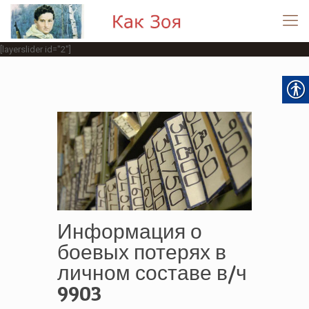
[layerslider id="2"]
Информация о
боевых потерях в
личном составе в/ч
9903