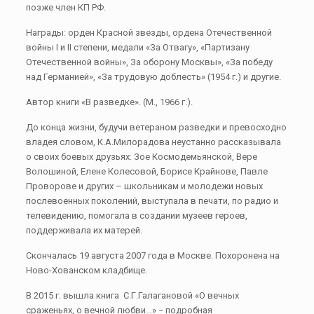
позже член КП РФ.
Награды: орден Красной звезды, ордена Отечественной
войны I и II степени, медали «За Отвагу», «Партизану
Отечественной войны», За оборону Москвы», «За победу
над Германией», «За трудовую доблесть» (1954 г.) и другие.
Автор книги «В разведке». (М., 1966 г.).
До конца жизни, будучи ветераном разведки и превосходно
владея словом, К.А.Милорадова неустанно рассказывала
о своих боевых друзьях: Зое Космодемьянской, Вере
Волошиной, Елене Колесовой, Борисе Крайнове, Павле
Проворове и других – школьникам и молодежи новых
послевоенных поколений, выступала в печати, по радио и
телевидению, помогала в создании музеев героев,
поддерживала их матерей.
Скончалась 19 августа 2007 года в Москве. Похоронена на
Ново-Хованском кладбище.
В 2015 г. вышла книга С.Г.Галагановой «О вечных
сраженьях, о вечной любви…» − подробная