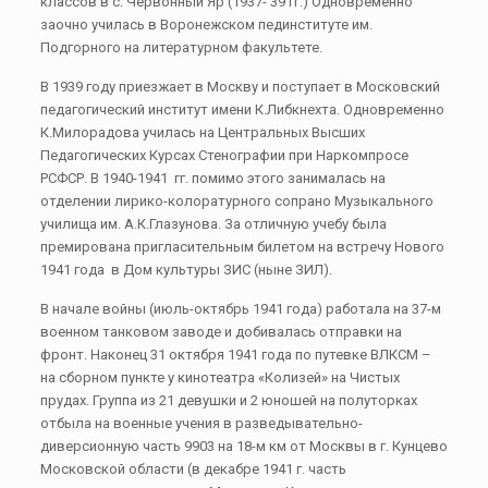
классов в с. Червонный Яр (1937- 39 гг.) Одновременно
заочно училась в Воронежском пединституте им.
Подгорного на литературном факультете.
В 1939 году приезжает в Москву и поступает в Московский
педагогический институт имени К.Либкнехта. Одновременно
К.Милорадова училась на Центральных Высших
Педагогических Курсах Стенографии при Наркомпросе
РСФСР. В 1940-1941 гг. помимо этого занималась на
отделении лирико-колоратурного сопрано Музыкального
училища им. А.К.Глазунова. За отличную учебу была
премирована пригласительным билетом на встречу Нового
1941 года в Дом культуры ЗИС (ныне ЗИЛ).
В начале войны (июль-октябрь 1941 года) работала на 37-м
военном танковом заводе и добивалась отправки на
фронт. Наконец 31 октября 1941 года по путевке ВЛКСМ –
на сборном пункте у кинотеатра «Колизей» на Чистых
прудах. Группа из 21 девушки и 2 юношей на полуторках
отбыла на военные учения в разведывательно-
диверсионную часть 9903 на 18-м км от Москвы в г. Кунцево
Московской области (в декабре 1941 г. часть