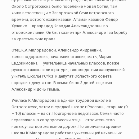
Около Острогожска было поселение Новая Сотня, там
жили переселенцы с Запорожской Сечи петровского
времени, острогожские казаки. Атаман казаков Федор
Хупавко – прапрадед Клавдии Александровны по
отцовской линии. Он был казнен при Александре I за борьбу
за крестьянские права.
Отец К.А.Милорадовой, Александр Андреевич, –
железнодорожник, начальник станции, мать, Мария
Евдокимовна, – учительница начальных классов, позже
русского языка и литературы, впоследствии заслуженный
учитель школы РСФСР и депутат Областного совета
народных депутатов. В семье было 3 детей: еще сын
Александр и дочь Римма.
Училась К.Милорадова в Единой трудовой школе в
Острогожске, затем в средней школе г.Россошь, старшие (9
– 10) классы – на ст. Подгорное в педклассе. Семья часто
переезжала в силу профессии отца – строительство
новых участков железной дороги. По окончании средней
школы К.Милорадова работала учительницей начальных