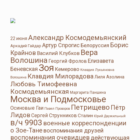
Александр Космодемьянский
22 июня
Борис
Артур Спрогис
Белоруссия
Аркадий Гайдар
Вера
Крайнов
Василий Клубков
Волошина
Елизавета
Георгий Фролов
Зоя
Беневская
Кемерово
Клавдия Лукьяновна
Клавдия Милорадова
Лиля Азолина
Волошина
Любовь Тимофеевна
Космодемьянская
Маргарита Паншина
Москва и Подмосковье
Петрищево
Пётр
Осиновые Гаи
Павел Проворов
Лидов
Сергей Струнников
Сталин
Юрий Двужильный
в/ч 9903
военные корреспонденции
о Зое-Тане
воспоминания друзей
воспоминания очевидцев
действующая