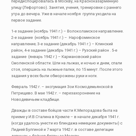
передислоцировалась в Москву, на Красноказарменную
улицу (Лефортово). Занятия, учения, тренировки с раннего
утра до вечера. Уже в начале ноября группа уходила на
первое задание.
1-е задание (ноябрь 1941 г.) – Волоколамское направление.
2-е задание (ноябрь 1941 г.) – Нарофоминское
направление; 3-е задание (декабрь 1941 г.) – Клинский
район, 4-е задание (декабрь 1941 г.) – Рузский район . 5-е
задание (январь 1942 г.) – Кармановский район
Смоленской области. Шли на лыжах, и ночью и днем, спали
стоя, опершись на лыжные палки, по 15 минут. После этого
задания у всех были обморожены руки и ноги.
Февраль 1942 г. – эксгумация Зои Космодемьянской в
Петрищево. В мае 1942 г. – перезахоронение на
Новодевичьем кладбище.
Дважды в составе бойцов части К.Милорадова была на
приеме у И.В.Сталина в Кремле – в начале декабря 1941 г.
(когда удалось унести из блиндажа немецкие документы) с
Лидией Булгиной и 7 марта 1942 г. в составе делегации
девушек – бойцов битвы за Москву.