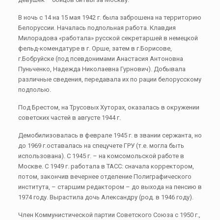
В ночь с 14 на 15 мая 1942 г. была заброшена на территорию
Белоруссии. Началась подпольная работа. Клавдия
Милорадова «работала» русской секретаршей в немецкой
фельд-комендатуре в г. Орше, затем в г.Борисове,
г.Бобруйске (под псевдонимами Анастасия Антоновна
Пуньченко, Надежда Николаевна Гурнович). Добывала
различные сведения, передавала их по рации белорусскому
подполью.
Под Брестом, на Трусовых Хуторах, оказалась в окружении
советских частей в августе 1944 г.
Демобилизовалась в феврале 1945 г. в звании сержанта, но
до 1969 г.оставалась на спецучете ГРУ (т.е. могла быть
использована). С 1945 г. – на комсомольской работе в
Москве. С 1949 г. работала в ТАСС: сначала корректором,
потом, закончив вечернее отделение Полиграфического
института, – старшим редактором – до выхода на пенсию в
1974 году. Вырастила дочь Александру (род. в 1946 году).
Член Коммунистической партии Советского Союза c 1950 г.,