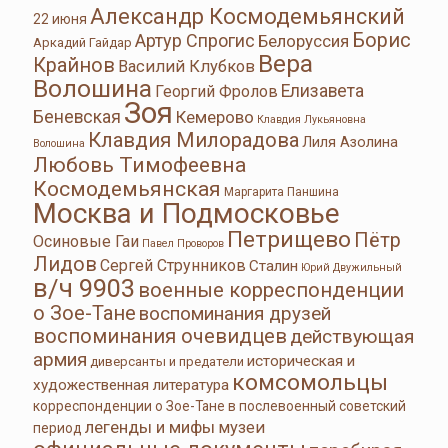
Александр Космодемьянский
22 июня
Борис
Артур Спрогис
Белоруссия
Аркадий Гайдар
Вера
Крайнов
Василий Клубков
Волошина
Елизавета
Георгий Фролов
Зоя
Беневская
Кемерово
Клавдия Лукьяновна
Клавдия Милорадова
Лиля Азолина
Волошина
Любовь Тимофеевна
Космодемьянская
Маргарита Паншина
Москва и Подмосковье
Петрищево
Пётр
Осиновые Гаи
Павел Проворов
Лидов
Сергей Струнников
Сталин
Юрий Двужильный
в/ч 9903
военные корреспонденции
о Зое-Тане
воспоминания друзей
воспоминания очевидцев
действующая
армия
историческая и
диверсанты и предатели
комсомольцы
художественная литература
корреспонденции о Зое-Тане в послевоенный советский
легенды и мифы
музеи
период