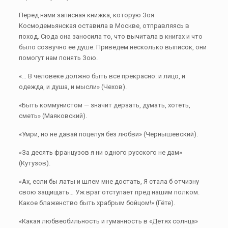
Перед нами записная книжка, которую Зоя
Космодемьянская оставила в Москве, отправляясь в
поход. Сюда она заносила то, что вычитала в книгах и что
было созвучно ее душе. Приведем несколько выписок, они
помогут нам понять Зою.
«… В человеке должно быть все прекрасно: и лицо, и
одежда, и душа, и мысли» (Чехов).
«Быть коммунистом — значит дерзать, думать, хотеть,
сметь» (Маяковский).
«Умри, но не давай поцелуя без любви» (Чернышевский).
«За десять французов я ни одного русского не дам»
(Кутузов).
«Ах, если бы латы и шлем мне достать, Я стала б отчизну
свою защищать… Уж враг отступает пред нашим полком.
Какое блаженство быть храбрым бойцом!» (Гёте).
«Какая любвеобильность и гуманность в «Детях солнца»