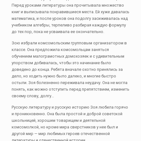
Перед уроками литературы она прочитывала множество
книг и выписывала понравившиеся места. Ей хуже давалась
математика, и после уроков она подолгу засиживалась над
учебником алгебры, терпеливо разбирая каждую формулу
до тех пор, пока не усваивала ее окончательно.
Зою избрали комсомольским групповым организатором в
классе. Она предложила комсомольцам заняться
обучением малограмотных домохозяек и с удивительным
упорством добивалась, чтобы это начинание было
доведено до конца. Ребята вначале охотно принялись за
дело, но ходить нужно было далеко, и многие быстро
остыли. Зоя болезненно переживала неудачу. Она не могла
понять, как можно отступить перед препятствием, изменить
своему слову, долгу…
Русскую литературу и русскую историю Зоя любила горячо
и проникновенно. Она была простой и доброй советской
школьницей, хорошим товарищем и деятельной
комсомолкой, но кроме мира сверстников у нее был и
другой мир — мир любимых героев отечественной
литературы и отечественной истории.