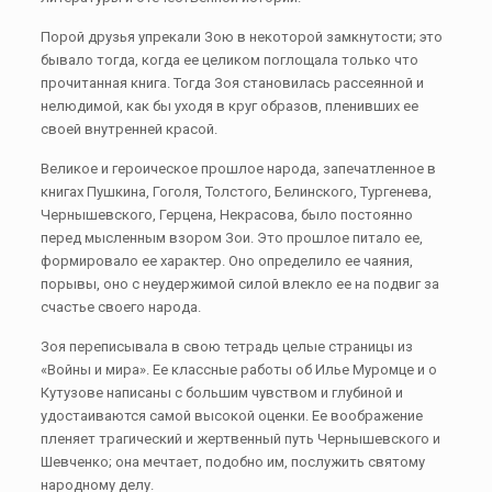
Порой друзья упрекали Зою в некоторой замкнутости; это
бывало тогда, когда ее целиком поглощала только что
прочитанная книга. Тогда Зоя становилась рассеянной и
нелюдимой, как бы уходя в круг образов, пленивших ее
своей внутренней красой.
Великое и героическое прошлое народа, запечатленное в
книгах Пушкина, Гоголя, Толстого, Белинского, Тургенева,
Чернышевского, Герцена, Некрасова, было постоянно
перед мысленным взором Зои. Это прошлое питало ее,
формировало ее характер. Оно определило ее чаяния,
порывы, оно с неудержимой силой влекло ее на подвиг за
счастье своего народа.
Зоя переписывала в свою тетрадь целые страницы из
«Войны и мира». Ее классные работы об Илье Муромце и о
Кутузове написаны с большим чувством и глубиной и
удостаиваются самой высокой оценки. Ее воображение
пленяет трагический и жертвенный путь Чернышевского и
Шевченко; она мечтает, подобно им, послужить святому
народному делу.