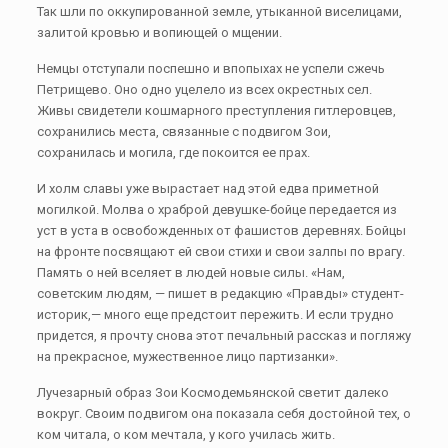
Так шли по оккупированной земле, утыканной виселицами,
залитой кровью и вопиющей о мщении.
Немцы отступали поспешно и впопыхах не успели сжечь
Петрищево. Оно одно уцелело из всех окрестных сел.
Живы свидетели кошмарного преступления гитлеровцев,
сохранились места, связанные с подвигом Зои,
сохранилась и могила, где покоится ее прах.
И холм славы уже вырастает над этой едва приметной
могилкой. Молва о храброй девушке-бойце передается из
уст в уста в освобожденных от фашистов деревнях. Бойцы
на фронте посвящают ей свои стихи и свои залпы по врагу.
Память о ней вселяет в людей новые силы. «Нам,
советским людям, — пишет в редакцию «Правды» студент-
историк,— много еще предстоит пережить. И если трудно
придется, я прочту снова этот печальный рассказ и погляжу
на прекрасное, мужественное лицо партизанки».
Лучезарный образ Зои Космодемьянской светит далеко
вокруг. Своим подвигом она показала себя достойной тех, о
ком читала, о ком мечтала, у кого училась жить.