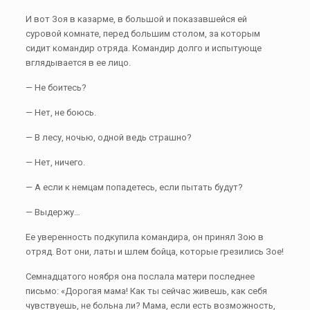
И вот Зоя в казарме, в большой и показавшейся ей
суровой комнате, перед большим столом, за которым
сидит командир отряда. Командир долго и испытующе
вглядывается в ее лицо.
— Не боитесь?
— Нет, не боюсь.
— В лесу, ночью, одной ведь страшно?
— Нет, ничего.
— А если к немцам попадетесь, если пытать будут?
— Выдержу…
Ее уверенность подкупила командира, он принял Зою в
отряд. Вот они, латы и шлем бойца, которые грезились Зое!
Семнадцатого ноября она послала матери последнее
письмо: «Дорогая мама! Как ты сейчас живешь, как себя
чувствуешь, не больна ли? Мама, если есть возможность,