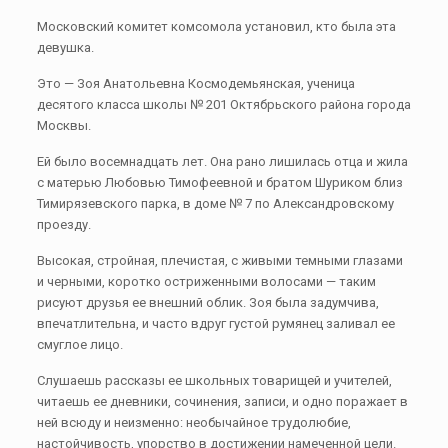
Московский комитет комсомола установил, кто была эта
девушка.
Это — Зоя Анатольевна Космодемьянская, ученица
десятого класса школы № 201 Октябрьского района города
Москвы.
Ей было восемнадцать лет. Она рано лишилась отца и жила
с матерью Любовью Тимофеевной и братом Шуриком близ
Тимирязевского парка, в доме № 7 по Александровскому
проезду.
Высокая, стройная, плечистая, с живыми темными глазами
и черными, коротко остриженными волосами — таким
рисуют друзья ее внешний облик. Зоя была задумчива,
впечатлительна, и часто вдруг густой румянец заливал ее
смуглое лицо.
Слушаешь рассказы ее школьных товарищей и учителей,
читаешь ее дневники, сочинения, записи, и одно поражает в
ней всюду и неизменно: необычайное трудолюбие,
настойчивость, упорство в достижении намеченной цели.