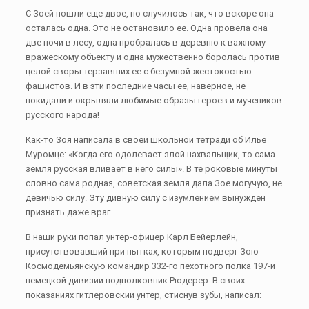
С Зоей пошли еще двое, но случилось так, что вскоре она
осталась одна. Это не остановило ее. Одна провела она
две ночи в лесу, одна пробралась в деревню к важному
вражескому объекту и одна мужественно боролась против
целой своры терзавших ее с безумной жестокостью
фашистов. И в эти последние часы ее, наверное, не
покидали и окрыляли любимые образы героев и мучеников
русского народа!
Как-то Зоя написала в своей школьной тетради об Илье
Муромце: «Когда его одолевает злой нахвальщик, то сама
земля русская вливает в него силы». В те роковые минуты
словно сама родная, советская земля дала Зое могучую, не
девичью силу. Эту дивную силу с изумлением вынужден
признать даже враг.
В наши руки попал унтер-офицер Карл Бейерлейн,
присутствовавший при пытках, которым подверг Зою
Космодемьянскую командир 332-го пехотного полка 197-й
немецкой дивизии подполковник Рюдерер. В своих
показаниях гитлеровский унтер, стиснув зубы, написал: