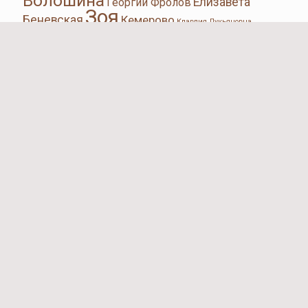
Волошина
Елизавета
Георгий Фролов
Зоя
Беневская
Кемерово
Клавдия Лукьяновна
Клавдия Милорадова
Лиля Азолина
Волошина
Любовь Тимофеевна
Космодемьянская
Маргарита Паншина
Москва и Подмосковье
Петрищево
Пётр
Осиновые Гаи
Павел Проворов
Лидов
Сергей Струнников
Сталин
Юрий Двужильный
в/ч 9903
военные корреспонденции
о Зое-Тане
воспоминания друзей
воспоминания очевидцев
действующая
армия
историческая и
диверсанты и предатели
комсомольцы
художественная литература
корреспонденции о Зое-Тане в послевоенный советский
легенды и мифы
музеи
период
официальные документы
перебирая
подпольщики и
наши даты
партизаны
поиск информации о погибших
героях
родственники Космодемьянских
современная