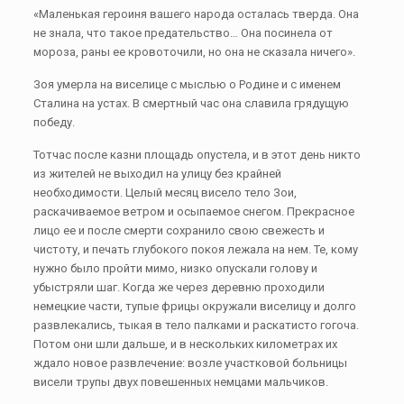
«Маленькая героиня вашего народа осталась тверда. Она
не знала, что такое предательство… Она посинела от
мороза, раны ее кровоточили, но она не сказала ничего».
Зоя умерла на виселице с мыслью о Родине и с именем
Сталина на устах. В смертный час она славила грядущую
победу.
Тотчас после казни площадь опустела, и в этот день никто
из жителей не выходил на улицу без крайней
необходимости. Целый месяц висело тело Зои,
раскачиваемое ветром и осыпаемое снегом. Прекрасное
лицо ее и после смерти сохранило свою свежесть и
чистоту, и печать глубокого покоя лежала на нем. Те, кому
нужно было пройти мимо, низко опускали голову и
убыстряли шаг. Когда же через деревню проходили
немецкие части, тупые фрицы окружали виселицу и долго
развлекались, тыкая в тело палками и раскатисто гогоча.
Потом они шли дальше, и в нескольких километрах их
ждало новое развлечение: возле участковой больницы
висели трупы двух повешенных немцами мальчиков.