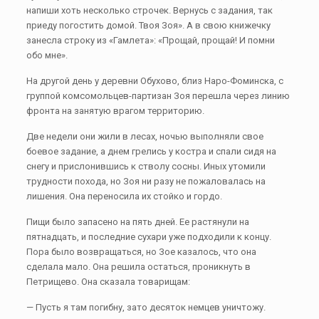
напиши хоть несколько строчек. Вернусь с задания, так
приеду погостить домой. Твоя Зоя». А в свою книжечку
занесла строку из «Гамлета»: «Прощай, прощай! И помни
обо мне».
На другой день у деревни Обухово, близ Наро-Фоминска, с
группой комсомольцев-партизан Зоя перешла через линию
фронта на занятую врагом территорию.
Две недели они жили в лесах, ночью выполняли свое
боевое задание, а днем грелись у костра и спали сидя на
снегу и прислонившись к стволу сосны. Иных утомили
трудности похода, но Зоя ни разу не пожаловалась на
лишения. Она переносила их стойко и гордо.
Пищи было запасено на пять дней. Ее растянули на
пятнадцать, и последние сухари уже подходили к концу.
Пора было возвращаться, но Зое казалось, что она
сделала мало. Она решила остаться, проникнуть в
Петрищево. Она сказала товарищам:
— Пусть я там погибну, зато десяток немцев уничтожу.