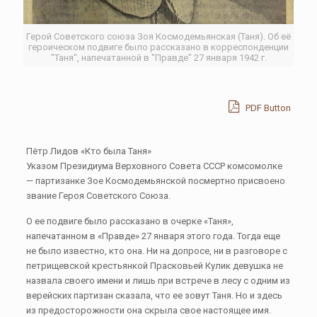
Герой Советского союза Зоя Космодемьянская (Таня). Об её
героическом подвиге было рассказано в корреспонденции
"Таня", напечатанной в "Правде" 27 января 1942 г.
PDF Button
Пётр Лидов «Кто была Таня»
Указом Президиума Верховного Совета СССР комсомолке
— партизанке Зое Космодемьянской посмертно присвоено
звание Героя Советского Союза.
О ее подвиге было рассказано в очерке «Таня»,
напечатанном в «Правде» 27 января этого года. Тогда еще
не было известно, кто она. Ни на допросе, ни в разговоре с
петрищевской крестьянкой Прасковьей Кулик девушка не
назвала своего имени и лишь при встрече в лесу с одним из
верейских партизан сказала, что ее зовут Таня. Но и здесь
из предосторожности она скрыла свое настоящее имя.