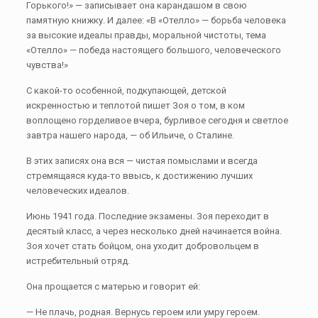
Горького!» — записывает она карандашом в свою
памятную книжку. И далее: «В «Отелло» — борьба человека
за высокие идеалы правды, моральной чистоты, тема
«Отелло» — победа настоящего большого, человеческого
чувства!»
С какой-то особенной, подкупающей, детской
искренностью и теплотой пишет Зоя о том, в ком
воплощено горделивое вчера, бурливое сегодня и светлое
завтра нашего народа, — об Ильиче, о Сталине.
В этих записях она вся — чистая помыслами и всегда
стремящаяся куда-то ввысь, к достижению лучших
человеческих идеалов.
Июнь 1941 года. Последние экзамены. Зоя переходит в
десятый класс, а через несколько дней начинается война.
Зоя хочет стать бойцом, она уходит добровольцем в
истребительный отряд.
Она прощается с матерью и говорит ей:
— Не плачь, родная. Вернусь героем или умру героем.