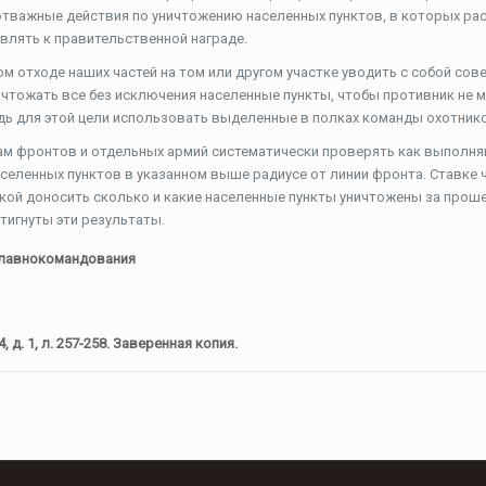
отважные действия по уничтожению населенных пунктов, в которых р
влять к правительственной награде.
 отходе наших частей на том или другом участке уводить с собой сове
ичтожать все без исключения населенные пункты, чтобы противник не м
дь для этой цели использовать выделенные в полках команды охотник
м фронтов и отдельных армий систематически проверять как выполня
селенных пунктов в указанном выше радиусе от линии фронта. Ставке 
кой доносить сколько и какие населенные пункты уничтожены за прош
тигнуты эти результаты.
Главнокомандования
, д. 1, л. 257-258. Заверенная копия.