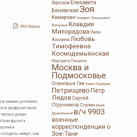
Елизавета
Фролов
Зоя
Беневская
Кемерово
Клавдия Лукьяновна
Клавдия
Волошина
PDF Button
Милорадова
Лиля
Любовь
Азолина
Тимофеевна
Космодемьянская
Маргарита Паншина
Москва и
Подмосковье
Осиновые Гаи
Павел Проворов
Петрищево
Пётр
Лидов
Сергей
 в зимних условиях,
Струнников
Сталин
Юрий
тся в прифронтовой
в/ч 9903
Двужильный
 теплых домах
военные
астках фронта
корреспонденции о
ороне и
Зое-Тане
е солдаты живут, как