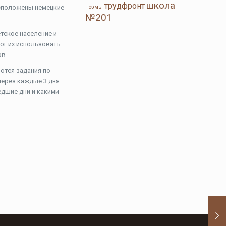
школа
трудфронт
асположены немецкие
поэмы
№201
тское население и
ог их использовать.
ов.
ются задания по
через каждые 3 дня
едшие дни и какими