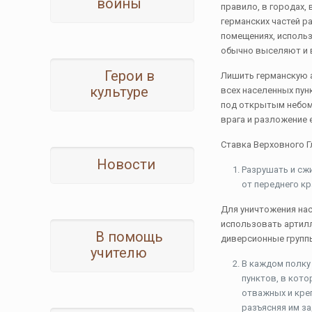
войны
правило, в городах, 
германских частей р
помещениях, использ
обычно выселяют и 
Герои в
Лишить германскую а
культуре
всех населенных пун
под открытым небом 
врага и разложение 
Ставка Верховного 
Новости
Разрушать и сжи
от переднего кр
Для уничтожения нас
использовать артил
В помощь
диверсионные групп
учителю
В каждом полку
пунктов, в кот
отважных и кре
разъясняя им з