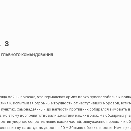
А З
О ГЛАВНОГО КОМАНДОВАНИЯ
яца войны показал, что германская армия плохо приспособлена к войне
еяния и, испытывая огромные трудности от наступивших морозов, юти
 пунктах. Самонадеянный до наглости противник собирался зимовать в
, но этому воспрепятствовали действия наших войск. На обширных уч
третив упорное сопротивление наших частей, вынужденно перешли к об
еленных пунктах вдоль дорог на 20 — 30 кмпо обе их стороны. Немецки