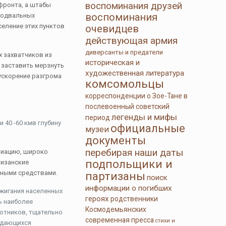
воспоминания друзей
з фронта, а штабы
воспоминания
 подвальных
селение этих пунктов
очевидцев
действующая армия
диверсанты и предатели
х захватчиков из
историческая и
и заставить мерзнуть
художественная литература
ускорение разгрома
комсомольцы
корреспонденции о Зое-Тане в
послевоенный советский
легенды и мифы
период
 40 -60 кмв глубину
официальные
музеи
документы
перебирая наши даты
виацию, широко
подпольщики и
тизанские
вными средствами.
партизаны
поиск
информации о погибших
сжигания населенных
героях
родственники
ь наиболее
Космодемьянских
отников, тщательно
современная пресса
стихи и
Выдающихся