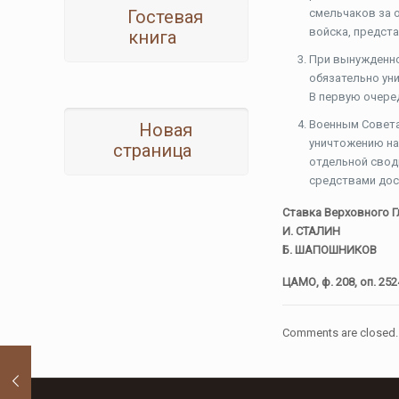
Гостевая
смельчаков за 
войска, предста
книга
При вынужденном
обязательно ун
В первую очере
Военным Совета
Новая
уничтожению на
страница
отдельной свод
средствами дос
Ставка Верховного 
И. СТАЛИН
Б. ШАПОШНИКОВ
ЦАМО, ф. 208, оп. 2524
Comments are closed.