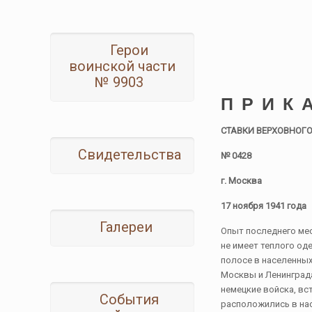
Герои
воинской части
№ 9903
П Р И К 
СТАВКИ ВЕРХОВНОГ
Свидетельства
№ 0428
г. Москва
17 ноября 1941 года
Галереи
Опыт последнего мес
не имеет теплого од
полосе в населенных
Москвы и Ленинграда
немецкие войска, вс
События
расположились в нас