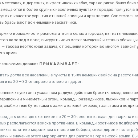
в местечках, в деревнях, в крестьянских избах, сараях, ригах, банях бли
азмещаются в более крупных населенных пунктах и городах, прячутся в
уя их в качестве укрытия от нашей авиации и артиллерии. Советское на
выбрасывают вон немецкие захватчики.
рмию возможности располагаться в селах и городах, выгнать немецки
ктов на холод в поле, выкурить их из всех помещений и теплых убежищ 
— такова неотложная задача, от решения которой во многом зависит 
его армии.
Главнокомандования
П Р И К А З Ы В А Е Т
:
гать дотла все населенные пункты в тылу немецких войск на расстоянии
ая и на 20 — 30 км вправо и влево от дорог.
еленных пунктов в указанном радиусе действия бросить немедленно а
лерийский и минометный огонь, команды разведчиков, лыжников и пар
ы, снабженные бутылками с зажигательной смесью, гранатами и подры
 создать команды охотников по 20 — 30 человек каждая для взрыва и 
орых располагаются войска противника. В команды охотников подбират
пких в политико-моральном отношении бойцов, командиров и политраб
адачи и значение этого мероприятия для разгрома германской армии. 