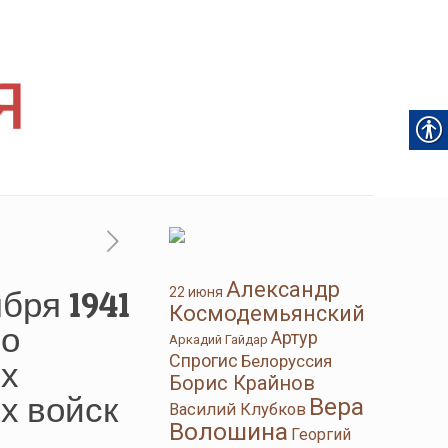
Александр
бря 1941
22 июня
Космодемьянский
по
Артур
Аркадий Гайдар
Спрогис
Белоруссия
ых
Борис Крайнов
х войск
Вера
Василий Клубков
Волошина
Георгий