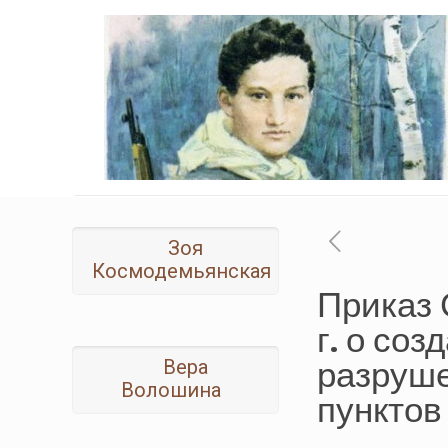
Зоя
Космодемьянская
Приказ 
г. о со
разруш
Вера
Волошина
пунктов