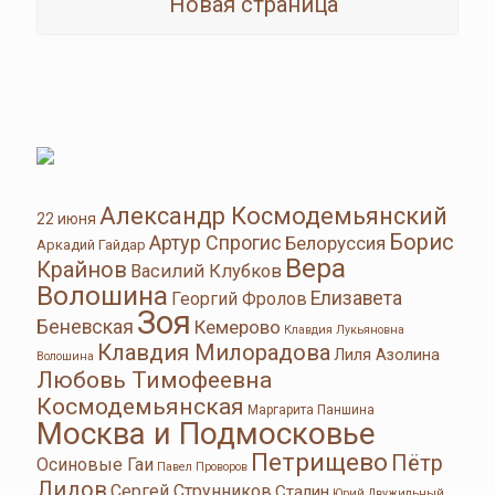
Новая страница
Александр Космодемьянский
22 июня
Борис
Артур Спрогис
Белоруссия
Аркадий Гайдар
Вера
Крайнов
Василий Клубков
Волошина
Елизавета
Георгий Фролов
Зоя
Беневская
Кемерово
Клавдия Лукьяновна
Клавдия Милорадова
Лиля Азолина
Волошина
Любовь Тимофеевна
Космодемьянская
Маргарита Паншина
Москва и Подмосковье
Петрищево
Пётр
Осиновые Гаи
Павел Проворов
Лидов
Сергей Струнников
Сталин
Юрий Двужильный