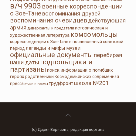
в/ч 9903
военные корреспонденции
о Зое-Тане
воспоминания друзей
воспоминания очевидцев
действующая
армия
историческая и
диверсанты и предатели
комсомольцы
художественная литература
корреспонденции о Зое-Тане в послевоенный советский
легенды и мифы
музеи
период
официальные документы
перебирая
подпольщики и
наши даты
партизаны
поиск информации о погибших
героях
родственники Космодемьянских
современная
школа №201
трудфронт
пресса
стихи и поэмы
(с) Дарья Верясова, редакция портала