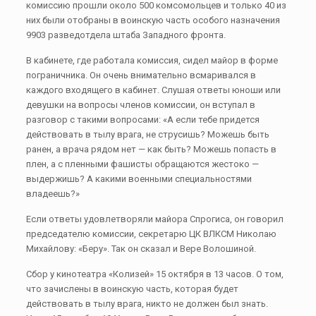
комиссию прошли около 500 комсомольцев и только 40 из
них были отобраны в воинскую часть особого назначения
9903 разведотдела штаба Западного фронта.
В кабинете, где работала комиссия, сидел майор в форме
пограничника. Он очень внимательно всмаривался в
каждого входящего в кабинет. Слушая ответы юноши или
девушки на вопросы членов комиссии, он вступал в
разговор с такими вопросами: «А если тебе придется
действовать в тылу врага, не струсишь? Можешь быть
ранен, а врача рядом нет — как быть? Можешь попасть в
плен, а с пленными фашисты обращаются жестоко —
выдержишь? А какими военными специальностями
владеешь?»
Если ответы удовлетворяли майора Спрогиса, он говорил
председателю комиссии, секретарю ЦК ВЛКСМ Николаю
Михайлову: «Беру». Так он сказал и Вере Волошиной.
Сбор у кинотеатра «Колизей» 15 октября в 13 часов. О том,
что зачислены в воинскую часть, которая будет
действовать в тылу врага, никто не должен был знать.