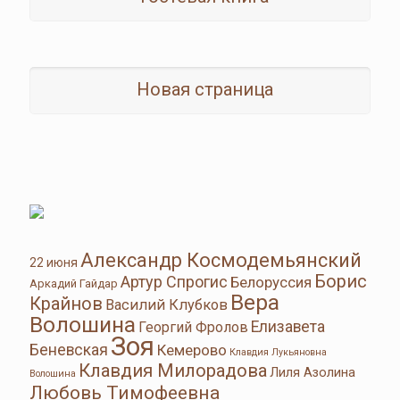
Новая страница
Александр Космодемьянский
22 июня
Борис
Артур Спрогис
Белоруссия
Аркадий Гайдар
Вера
Крайнов
Василий Клубков
Волошина
Елизавета
Георгий Фролов
Зоя
Беневская
Кемерово
Клавдия Лукьяновна
Клавдия Милорадова
Лиля Азолина
Волошина
Любовь Тимофеевна