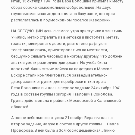
Итак, 15 октября 1941 года Вера Волошина прибыла к месту
сбора сорока комсомольцев-добровольцев. На двух
грузовых машинах их доставили на базу части, которая
располагалась в подмосковном поселке Жаворонки.
НА СЛЕДУЮЩИЙ день с самого утра приступили к занятиям.
Учились метко стрелять из винтовки и пистолета, метать
гранаты, минировать дороги, рвать телеграфную и
телефонную связь, ориентироваться на местности,
бесшумно снимать часовых и многому другому, что должен
знать и уметь разведчик-диверсант. Но учеба была
короткой. Фашистские войска на подступах к Москве!
Вскоре стали комплектоваться разведывательно-
диверсионные группы для переброски в тыл врага.
Вера Волошина вышла на первое задание 24 октября 1941
года в составе группы Григория Павловича Соколова.
Группа действовала в районах Московской и Калининской
областей.
А после небольшого отдыха 21 ноября Вера вышла на
второе задание, но уже в составе другой группы — Павла
Проворова. В ней была и Зоя Космодемьянская. Линию