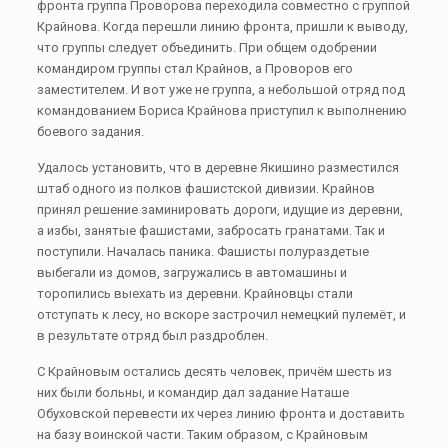
фронта группа Проворова переходила совместно с группой
Крайнова. Когда перешли линию фронта, пришли к выводу,
что группы следует объединить. При общем одобрении
командиром группы стал Крайнов, а Проворов его
заместителем. И вот уже не группа, а небольшой отряд под
командованием Бориса Крайнова приступил к выполнению
боевого задания.
Удалось установить, что в деревне Якишино разместился
штаб одного из полков фашистской дивизии. Крайнов
принял решение заминировать дороги, идущие из деревни,
а избы, занятые фашистами, забросать гранатами. Так и
поступили. Началась паника. Фашисты полураздетые
выбегали из домов, загружались в автомашины и
торопились выехать из деревни. Крайновцы стали
отступать к лесу, но вскоре застрочил немецкий пулемёт, и
в результате отряд был раздроблен.
С Крайновым остались десять человек, причём шесть из
них были больны, и командир дал задание Наташе
Обуховской перевести их через линию фронта и доставить
на базу воинской части. Таким образом, с Крайновым