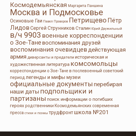
Космодемьянская
Маргарита Паншина
Москва и Подмосковье
Петрищево
Пётр
Осиновые Гаи
Павел Проворов
Лидов
Сергей Струнников
Сталин
Юрий Двужильный
в/ч 9903
военные корреспонденции
о Зое-Тане
воспоминания друзей
воспоминания очевидцев
действующая
армия
историческая и
диверсанты и предатели
комсомольцы
художественная литература
корреспонденции о Зое-Тане в послевоенный советский
легенды и мифы
музеи
период
официальные документы
перебирая
подпольщики и
наши даты
партизаны
поиск информации о погибших
героях
родственники Космодемьянских
современная
школа №201
трудфронт
пресса
стихи и поэмы