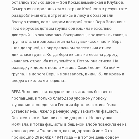
остались только двое — Зоя Космодемьянская и Клубков.
Семеро из оторвавшихся от отряда Крайнова в результате
раздробления его, встретились в лесу и образовали
боевую группу, командиром которой стала Вера Волошина.
Под ее руководством группа совершила несколько
диверсий. Но закончились боеприпасы, продукты питания, и
группа стала возвращается на базу воинской части. Вера
шла дозорной, на определенном расстоянии от нее
двигалась группа. Когда Вера вышла из леса на дорогу,
началась стрельба из пулемётов. Потом она стихла. На
разведку к дороге пошла Наташа Самойлович. За ней —
группа. На дороге Веры не оказалось, видны были кровь и
следы от колес мотоцикла…
ВЕРА Волошина пятнадцать лет считалась без вести
пропавшей, и только благодаря упорному поиску
журналиста-следопыта Георгия Фролова истина была
установлена. Тяжело раненую Веру захватили фашисты.
Они жестоко избивали ее при допросах. Но девушка
молчала, и тогда фашисты в бешеной злобе повесили ее на
краю деревни Головково, на придорожной иве. Это
произошло 29 ноября 1941 года — в тот же день совсем