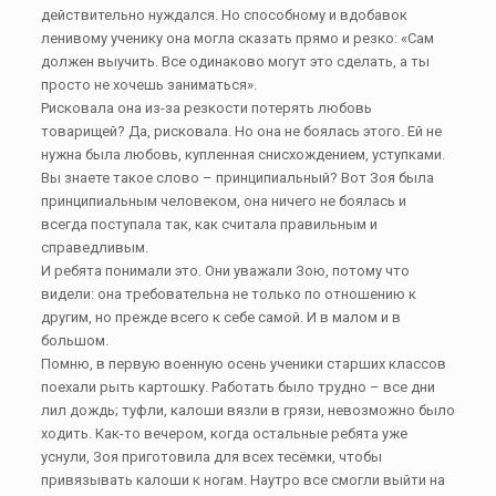
действительно нуждался. Но способному и вдобавок
ленивому ученику она могла сказать прямо и резко: «Сам
должен выучить. Все одинаково могут это сделать, а ты
просто не хочешь заниматься».
Рисковала она из-за резкости потерять любовь
товарищей? Да, рисковала. Но она не боялась этого. Ей не
нужна была любовь, купленная снисхождением, уступками.
Вы знаете такое слово – принципиальный? Вот Зоя была
принципиальным человеком, она ничего не боялась и
всегда поступала так, как считала правильным и
справедливым.
И ребята понимали это. Они уважали Зою, потому что
видели: она требовательна не только по отношению к
другим, но прежде всего к себе самой. И в малом и в
большом.
Помню, в первую военную осень ученики старших классов
поехали рыть картошку. Работать было трудно – все дни
лил дождь; туфли, калоши вязли в грязи, невозможно было
ходить. Как-то вечером, когда остальные ребята уже
уснули, Зоя приготовила для всех тесёмки, чтобы
привязывать калоши к ногам. Наутро все смогли выйти на