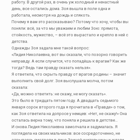
работу. В другой раз, в очень уж холодный и ненастный
день, все остались дома. Зоя вышла в поле одна и
работала, несмотря на дождь и слякоть.
Почему я вам это рассказываю? Потому что хочу, чтобы вы
поняли: всё, за что мы уважаем и любим Зою: прямота,
стойкость, мужество, – всё это вырастало и крепло в ней с
детства.
Однажды Зоя задала мне такой вопрос:
«Лидия Николаевна, вот вы сказали, что позорно говорить
неправду. А если случится, что попадёшь к врагам? Как же
тогда? Ведь там правду сказать нельзя».
Я ответила, что скрыть правду от врагов родины – значит
выполнить свой долг. Зоя выслушала молча, потом
сказала:
«Да, можно ответить: не скажу, не могу сказать».
Это было в тридцать пятом году. А двадцать седьмого
января сорок второго года я прочитала в «Правде» о том,
как Зоя ответила на допросе у немцев: «Нет, не скажу!» Она
осталась верна тому, что поняла и решила в детстве…
И снова Лидия Николаевна замолчала и задумалась. Я
поглядела на своих мальчиков: все сосредоточенно, не
отрываясь смотрели в лицо Зоиной учительницы и ждали