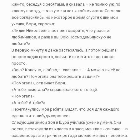
Как-то, беседуя с ребятами, я сказала – не помню уж, по
какому поводу, – что у меня нет «любимчиков». Со мною
все согласились, но некоторое время спустя один мой
ученик, Боря, спросил:
«Лидия Николаевна, вот вы говорите, что у вас нет
любимчиков, а разве вы Зою Космодемьянскую не
любите?»
В первую минуту я даже растерялась, а потом решила:
вопрос задан просто, значит и ответить надо так же
просто.
«Зою? Конечно, люблю, – сказала я. – А можно ли её не
любить? Помогала она тебе решать задачи?»
«Помогала», отвечает Боря.
«А тебе помогала?» спрашиваю кого-то ещё.
«Помогала».
«А тебе? А тебе?»
Переглянулись мои ребята. Видят, что Зоя для каждого
сделала что-нибудь хорошее.
Следующей зимой Зоя и Шура учились уже не у меня. Они
росли, переходили из класса в класс, менялись конечно – в
вашем возрасте три-четыре года сильно меняют человека.