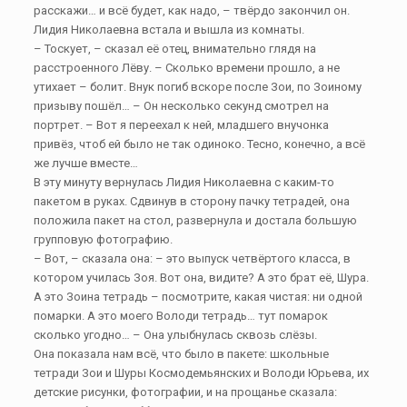
расскажи… и всё будет, как надо, – твёрдо закончил он.
Лидия Николаевна встала и вышла из комнаты.
– Тоскует, – сказал её отец, внимательно глядя на
расстроенного Лёву. – Сколько времени прошло, а не
утихает – болит. Внук погиб вскоре после Зои, по Зоиному
призыву пошёл… – Он несколько секунд смотрел на
портрет. – Вот я переехал к ней, младшего внучонка
привёз, чтоб ей было не так одиноко. Тесно, конечно, а всё
же лучше вместе…
В эту минуту вернулась Лидия Николаевна с каким-то
пакетом в руках. Сдвинув в сторону пачку тетрадей, она
положила пакет на стол, развернула и достала большую
групповую фотографию.
– Вот, – сказала она: – это выпуск четвёртого класса, в
котором училась Зоя. Вот она, видите? А это брат её, Шура.
А это Зоина тетрадь – посмотрите, какая чистая: ни одной
помарки. А это моего Володи тетрадь… тут помарок
сколько угодно… – Она улыбнулась сквозь слёзы.
Она показала нам всё, что было в пакете: школьные
тетради Зои и Шуры Космодемьянских и Володи Юрьева, их
детские рисунки, фотографии, и на прощанье сказала: