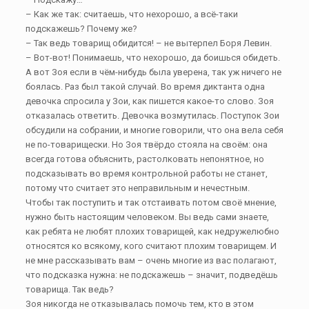
– Как же так: считаешь, что нехорошо, а всё-таки
подскажешь? Почему же?
– Так ведь товарищ обидится! – не вытерпел Боря Левин.
– Вот-вот! Понимаешь, что нехорошо, да боишься обидеть.
А вот Зоя если в чём-нибудь была уверена, так уж ничего не
боялась. Раз был такой случай. Во время диктанта одна
девочка спросила у Зои, как пишется какое-то слово. Зоя
отказалась ответить. Девочка возмутилась. Поступок Зои
обсудили на собрании, и многие говорили, что она вела себя
не по-товарищески. Но Зоя твёрдо стояла на своём: она
всегда готова объяснить, растолковать непонятное, но
подсказывать во время контрольной работы не станет,
потому что считает это неправильным и нечестным.
Чтобы так поступить и так отстаивать потом своё мнение,
нужно быть настоящим человеком. Вы ведь сами знаете,
как ребята не любят плохих товарищей, как недружелюбно
относятся ко всякому, кого считают плохим товарищем. И
не мне рассказывать вам – очень многие из вас полагают,
что подсказка нужна: не подскажешь – значит, подведёшь
товарища. Так ведь?
Зоя никогда не отказывалась помочь тем, кто в этом