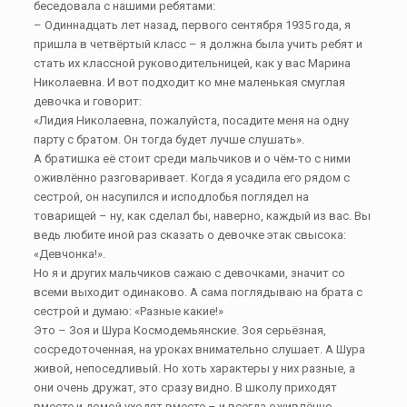
беседовала с нашими ребятами:
– Одиннадцать лет назад, первого сентября 1935 года, я
пришла в четвёртый класс – я должна была учить ребят и
стать их классной руководительницей, как у вас Марина
Николаевна. И вот подходит ко мне маленькая смуглая
девочка и говорит:
«Лидия Николаевна, пожалуйста, посадите меня на одну
парту с братом. Он тогда будет лучше слушать».
А братишка её стоит среди мальчиков и о чём-то с ними
оживлённо разговаривает. Когда я усадила его рядом с
сестрой, он насупился и исподлобья поглядел на
товарищей – ну, как сделал бы, наверно, каждый из вас. Вы
ведь любите иной раз сказать о девочке этак свысока:
«Девчонка!».
Но я и других мальчиков сажаю с девочками, значит со
всеми выходит одинаково. А сама поглядываю на брата с
сестрой и думаю: «Разные какие!»
Это – Зоя и Шура Космодемьянские. Зоя серьёзная,
сосредоточенная, на уроках внимательно слушает. А Шура
живой, непоседливый. Но хоть характеры у них разные, а
они очень дружат, это сразу видно. В школу приходят
вместе и домой уходят вместе – и всегда оживлённо