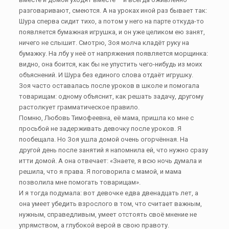
разговаривают, смеются. А на уроках иной раз бывает так:
Шура сперва сидит тихо, а потом у него на парте откуда-то
появляется бумажная игрушка, и он уже целиком ею занят,
ничего не слышит. Смотрю, Зоя молча кладёт руку на
бумажку. На лбу у неё от напряжения появляется морщинка:
видно, она боится, как бы не упустить чего-нибудь из моих
объяснений. И Шура без единого слова отдаёт игрушку.
Зоя часто оставалась после уроков в школе и помогала
товарищам: одному объяснит, как решать задачу, другому
растолкует грамматическое правило.
Помню, Любовь Тимофеевна, её мама, пришла ко мне с
просьбой не задерживать девочку после уроков. Я
пообещала. Но Зоя ушла домой очень огорчённая. На
другой день после занятий я напомнила ей, что нужно сразу
итти домой. А она отвечает: «Знаете, я всю ночь думала и
решила, что я права. Я поговорила с мамой, и мама
позволила мне помогать товарищам».
И я тогда подумала: вот девочке едва двенадцать лет, а
она умеет убедить взрослого в том, что считает важным,
нужным, справедливым, умеет отстоять своё мнение не
упрямством, а глубокой верой в свою правоту.