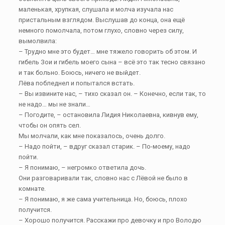
маленькая, хрупкая, слушала и молча изучала нас
пристальным взглядом. Выслушав до конца, она ещё
немного помолчала, потом глухо, словно через силу,
вымолвила:
– Трудно мне это будет… мне тяжело говорить об этом. И
гибель Зои и гибель моего сына – всё это так тесно связано
и так больно. Боюсь, ничего не выйдет.
Лёва побледнел и попытался встать.
– Вы извините нас, – тихо сказал он. – Конечно, если так, то
не надо… мы не знали…
– Погодите, – остановила Лидия Николаевна, кивнув ему,
чтобы он опять сел.
Мы молчали, как мне показалось, очень долго.
– Надо пойти, – вдруг сказал старик. – По-моему, надо
пойти.
– Я понимаю, – негромко ответила дочь.
Они разговаривали так, словно нас с Лёвой не было в
комнате.
– Я понимаю, я же сама учительница. Но, боюсь, плохо
получится.
– Хорошо получится. Расскажи про девочку и про Володю