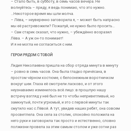
– Стало быть, в субботу, в семь часов вечера. Не
волнуйтесь – приду, я ведь понимаю, что это нужно.
…Некоторое время мы шли молча.
– Лёва, – неуверенно заговорила я, – может быть напрасно
мы её растревожили? Пожалуй, не нужно было просить…
– Сам старик сказал, что нужно, – убеждённо возразил
Лёва. – А уж он-то понимает!
И я не могла не согласиться с ним.
ГЕРОИ РЯДОМ С ТОБОЙ
Лидия Николаевна пришла на сбор отряда минута в минуту
– ровно в семь часов. Она была гладко причёсана, в
простом чёрном костюме, с белоснежным воротничком
вокруг шеи. Глаза её смотрели ласково, и от этого
неузнаваемо изменилось всё лицо: в прошлую нашу
встречу взгляд у неё был не то чтобы неприветливый, но
замкнутый, почти угрюмый, и это с первой минуты так
смутило нас с Лёвой. А тут, увидев наших ребят, она совсем
просветлела. Она села за столик, спокойно положила на
него руки и заговорила так просто и естественно, словно
полжизни провела за этим самым столом и уже сотни раз