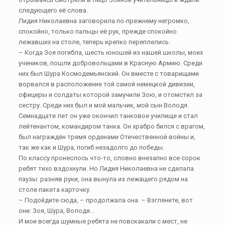
следующего её слова.
Лидия Николаевна заговорила по-прежнему негромко,
спокойно, только пальцы её рук, прежде спокойно
лежавших на столе, теперь крепко переплелись.
– Когда Зоя погибла, шесть юношей из нашей школы, моих
учеников, пошли добровольцами в Красную Армию. Среди
них был Шура Космодемьянский. Он вместе с товарищами
ворвался в расположение той самой немецкой дивизии,
офицеры и солдаты которой замучили Зою, и отомстил за
сестру. Среди них был и мой мальчик, мой сын Володя.
Семнадцати лет он уже окончил танковое училище и стал
лейтенантом, командиром танка. Он храбро бился с врагом,
был награждён тремя орденами Отечественной войны и,
так же как и Шура, погиб незадолго до победы.
По классу пронеслось что-то, словно внезапно все сорок
ребят тихо вздохнули. Но Лидия Николаевна не сделала
паузы: разняв руки, она вынула из лежащего рядом на
столе пакета карточку.
– Подойдите сюда, – продолжала она. – Взгляните, вот
они: Зоя, Шура, Володя…
И мои всегда шумные ребята не повскакали с мест, не