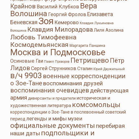
Вера
Крайнов
Василий Клубков
Волошина
Елизавета
Георгий Фролов
Зоя
Беневская
Кемерово
Клавдия Лукьяновна
Клавдия Милорадова
Лиля Азолина
Волошина
Любовь Тимофеевна
Космодемьянская
Маргарита Паншина
Москва и Подмосковье
Петрищево
Пётр
Осиновые Гаи
Павел Проворов
Лидов
Сергей Струнников
Сталин
Юрий Двужильный
в/ч 9903
военные корреспонденции
о Зое-Тане
воспоминания друзей
воспоминания очевидцев
действующая
армия
историческая и
диверсанты и предатели
комсомольцы
художественная литература
корреспонденции о Зое-Тане в послевоенный советский
легенды и мифы
музеи
период
официальные документы
перебирая
подпольщики и
наши даты