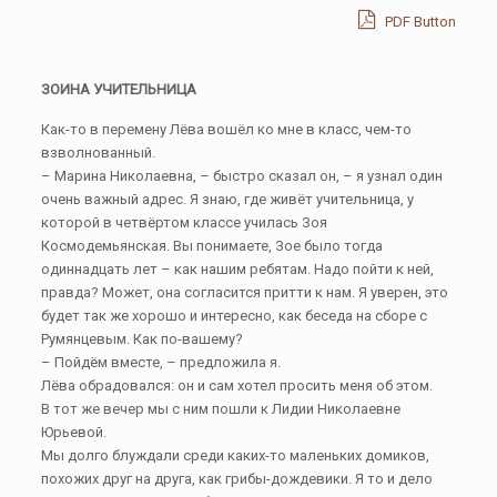
PDF Button
ЗОИНА УЧИТЕЛЬНИЦА
Как-то в перемену Лёва вошёл ко мне в класс, чем-то
взволнованный.
– Марина Николаевна, – быстро сказал он, – я узнал один
очень важный адрес. Я знаю, где живёт учительница, у
которой в четвёртом классе училась Зоя
Космодемьянская. Вы понимаете, Зое было тогда
одиннадцать лет – как нашим ребятам. Надо пойти к ней,
правда? Может, она согласится притти к нам. Я уверен, это
будет так же хорошо и интересно, как беседа на сборе с
Румянцевым. Как по-вашему?
– Пойдём вместе, – предложила я.
Лёва обрадовался: он и сам хотел просить меня об этом.
В тот же вечер мы с ним пошли к Лидии Николаевне
Юрьевой.
Мы долго блуждали среди каких-то маленьких домиков,
похожих друг на друга, как грибы-дождевики. Я то и дело