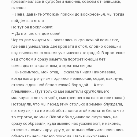
проваливалась в сугробы и наконец, совсем отчаявшись,
сказала:
– Лёва, давайте отложим поиски до воскресенья, мы тогда
пойдём засветло.
Но тут он воскликнул:
– Да вот же он, дом семь!
Через две минуты мы оказались в крошечной комнатке,
где едва умещались две кровати и стол, словно осевший
под высокими стопками ученических тетрадей. В простенке
над столом я сразу заметила портрет юноши лет
семнадцати с красивым, открытым лицом.
– Знакомьтесь, мой отец, – сказала Лидия Николаевна,
когда навстречу нам поднялся невысокий, седой, как лунь,
старик с длинной белоснежной бородой. – А это –
племянник… (Тут только мы заметили круглолицего
мальчугана лет четырёх, смотревшего на нас во все глаза.)
Потому ли, что мы перед этим столько времени блуждали,
потому ли, что во всей обстановке этой комнаты было что-
то строгое, но мы с Лёвой оба одинаково смутились, не
сразу сообразили, куда именно нас усаживают, и наконец,
стараясь помочь друг другу, довольно сбивчиво принялись
объяснять цель своего прихода. Лидия Николаевна,