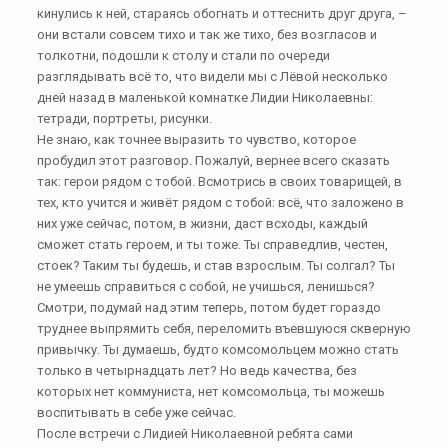
кинулись к ней, стараясь обогнать и оттеснить друг друга, –
они встали совсем тихо и так же тихо, без возгласов и
толкотни, подошли к столу и стали по очереди
разглядывать всё то, что видели мы с Лёвой несколько
дней назад в маленькой комнатке Лидии Николаевны:
тетради, портреты, рисунки.
Не знаю, как точнее выразить то чувство, которое
пробудил этот разговор. Пожалуй, вернее всего сказать
так: герои рядом с тобой. Всмотрись в своих товарищей, в
тех, кто учится и живёт рядом с тобой: всё, что заложено в
них уже сейчас, потом, в жизни, даст всходы, каждый
сможет стать героем, и ты тоже. Ты справедлив, честен,
стоек? Таким ты будешь, и став взрослым. Ты солгал? Ты
не умеешь справиться с собой, не учишься, ленишься?
Смотри, подумай над этим теперь, потом будет гораздо
труднее выпрямить себя, переломить въевшуюся скверную
привычку. Ты думаешь, будто комсомольцем можно стать
только в четырнадцать лет? Но ведь качества, без
которых нет коммуниста, нет комсомольца, ты можешь
воспитывать в себе уже сейчас.
После встречи с Лидией Николаевной ребята сами