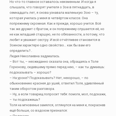
Но что-то главное оставалось неизменным. И когда я
слышала, что говорят учителя о Зое в пятнадцать, в
семнадцать лет, я снова узнавала маленькую Зою – ту,
которая училась у меня в четвёртом классе. Она
попрежнему скромная. Как и прежде, хорошо учится. Всё
так же дружит с братом, и он попрежнему слушается её, но
не как младший старшую, не по обязанности, а потому, что
любит и уважает сестру. И всё отчётливее становится в
Зоином характере одно свойство… как бы вам его
определить?..
Лидия Николаевна задумалась.
– Вот ты, – неожиданно сказала она, обращаясь к Толе
Горюнову, сидевшему прямо перед нею, – как ты думаешь:
подсказывать – хорошо?
– На уроке? Подсказывать? Нет, нехорошо, – по
обыкновению краснея до ушей, ответил Толя, удивлённый
таким оборотом разговора.
– Ну, а если товарищ попросит тебя: помоги, мол, подскажи,
– ты подскажешь?
Толя на мгновенье замялся, оглянулся на меня и, покраснев
ещё больше, со вздохом признался:
– Подскажу…