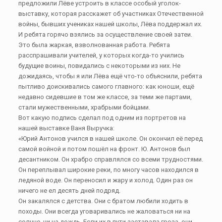
предложили Лёве устроить в классе особый уголок-
выставку, которая расскажет об участниках Отечественной
войны, бывших учениках нашей школы, Лёва поддержал их.
И ребята горячо взялись за осуществление своей затеи.
Это была жаркая, взволнованная работа. Ребята
расспрашивали учителей, у которых когда-то учились
будущие воины, повидались с некоторыми из них. Не
дожидаясь, чтобы я или Лёва ещё что-то объяснили, ребята
пытливо доискивались самого главного: как юноши, ещё
недавно сидевшие в том же классе, за теми же партами,
стали мужественными, храбрыми бойцами.
Вот какую подпись сделал под одним из портретов на
нашей выставке Ваня Выручка:
«Юрий Антонов учился в нашей школе. Он окончил её перед
самой войной и потом пошёл на фронт. Ю. Антонов был
десантником. Он храбро справлялся со всеми трудностями.
Он переплывал широкие реки, по многу часов находился в
ледяной воде. Он переносил и жару и холод. Один раз он
ничего не ел десять дней подряд.
Он закалялся с детства. Они с братом любили ходить в
походы. Они всегда уговаривались не жаловаться ни на
солнце, ни на дождь. Если их в пути заставала гроза, они