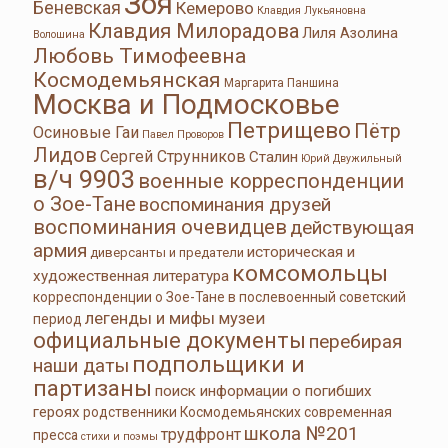
Зоя
Беневская
Кемерово
Клавдия Лукьяновна
Клавдия Милорадова
Лиля Азолина
Волошина
Любовь Тимофеевна
Космодемьянская
Маргарита Паншина
Москва и Подмосковье
Петрищево
Пётр
Осиновые Гаи
Павел Проворов
Лидов
Сергей Струнников
Сталин
Юрий Двужильный
в/ч 9903
военные корреспонденции
о Зое-Тане
воспоминания друзей
воспоминания очевидцев
действующая
армия
историческая и
диверсанты и предатели
комсомольцы
художественная литература
корреспонденции о Зое-Тане в послевоенный советский
легенды и мифы
музеи
период
официальные документы
перебирая
подпольщики и
наши даты
партизаны
поиск информации о погибших
героях
родственники Космодемьянских
современная
школа №201
трудфронт
пресса
стихи и поэмы