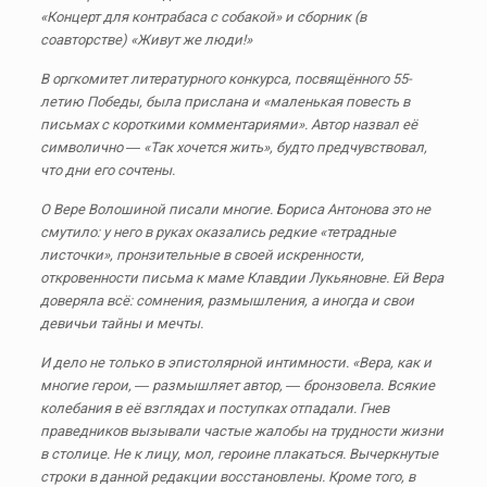
«Концерт для контрабаса с собакой» и сборник (в
соавторстве) «Живут же люди!»
В оргкомитет литературного конкурса, посвящённого 55-
летию Победы, была прислана и «маленькая повесть в
письмах с короткими комментариями». Автор назвал её
символично ― «Так хочется жить», будто предчувствовал,
что дни его сочтены.
О Вере Волошиной писали многие. Бориса Антонова это не
смутило: у него в руках оказались редкие «тетрадные
листочки», пронзительные в своей искренности,
откровенности письма к маме Клавдии Лукьяновне. Ей Вера
доверяла всё: сомнения, размышления, а иногда и свои
девичьи тайны и мечты.
И дело не только в эпистолярной интимности. «Вера, как и
многие герои, ― размышляет автор, ― бронзовела. Всякие
колебания в её взглядах и поступках отпадали. Гнев
праведников вызывали частые жалобы на трудности жизни
в столице. Не к лицу, мол, героине плакаться. Вычеркнутые
строки в данной редакции восстановлены. Кроме того, в