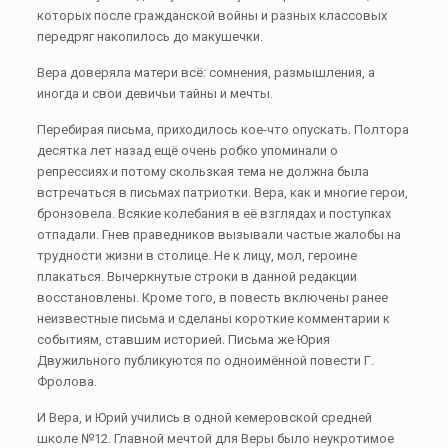
которых после гражданской войны и разных классовых
передряг накопилось до макушечки.
Вера доверяла матери всё: сомнения, размышления, а
иногда и свои девичьи тайны и мечты.
Перебирая письма, приходилось кое-что опускать. Полтора
десятка лет назад ещё очень робко упоминали о
репрессиях и потому скользкая тема не должна была
встречаться в письмах патриотки. Вера, как и многие герои,
бронзовела. Всякие колебания в её взглядах и поступках
отпадали. Гнев праведников вызывали частые жалобы на
трудности жизни в столице. Не к лицу, мол, героине
плакаться. Вычеркнутые строки в данной редакции
восстановлены. Кроме того, в повесть включены ранее
неизвестные письма и сделаны короткие комментарии к
событиям, ставшим историей. Письма же Юрия
Двужильного публикуются по одноимённой повести Г.
Фролова.
И Вера, и Юрий учились в одной кемеровской средней
школе №12. Главной мечтой для Веры было неукротимое