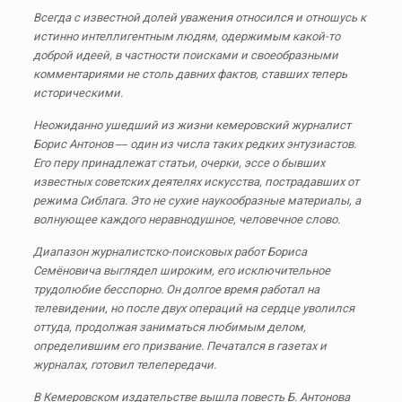
Всегда с известной долей уважения относился и отношусь к
истинно интеллигентным людям, одержимым какой-то
доброй идеей, в частности поисками и своеобразными
комментариями не столь давних фактов, ставших теперь
историческими.
Неожиданно ушедший из жизни кемеровский журналист
Борис Антонов ― один из числа таких редких энтузиастов.
Его перу принадлежат статьи, очерки, эссе о бывших
известных советских деятелях искусства, пострадавших от
режима Сиблага. Это не сухие наукообразные материалы, а
волнующее каждого неравнодушное, человечное слово.
Диапазон журналистско-поисковых работ Бориса
Семёновича выглядел широким, его исключительное
трудолюбие бесспорно. Он долгое время работал на
телевидении, но после двух операций на сердце уволился
оттуда, продолжая заниматься любимым делом,
определившим его призвание. Печатался в газетах и
журналах, готовил телепередачи.
В Кемеровском издательстве вышла повесть Б. Антонова