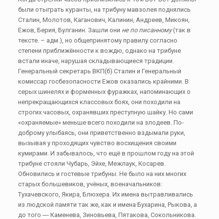
были отыграть куранты, на трибуну мавзолея поднялись
Сталин, Молотов, Каганович, Калинин, Андреев, Микоян,
Ежов, Берия, Булганин. Зашли они
не по писанному
(так в
тексте. – адм.), но общепринятому правилу согласно
степени приближённости к вождю, однако на трибуне
встали иначе, нарушая складывающиеся традиции.
Генеральный секретарь ВКП(б) Сталин и Генеральный
комиссар госбезопасности Ежов оказались крайними. В
серых шинелях и форменных фуражках, напоминающих о
непрекращающихся классовых боях, они походили на
строгих часовых, охранявших преступную шайку. Но сами
«охраняемые» меньше всего походили на злодеев. По-
доброму улыбаясь, они приветственно вздымали руки,
вызывая у проходящих чувство восхищения своими
кумирами. И забывалось, что ещё в прошлом году на этой
трибуне стояли Чубарь, Эйхе, Межлаук, Косарев.
Обновились и гостевые трибуны. Не было на них многих
старых большевиков, учёных, военачальников:
Тухачевского, Якира, Блюхера. Их имена вытравливались
из людской памяти так же, как и имена Бухарина, Рыкова, а
до того ― Каменева, Зиновьева, Пятакова, Сокольникова.