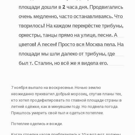
площади дошли в 2 часа дня. Продвигались
очень медленно, часто останавливаясь. Что
творилось! На каждом перекрёстке трибуны,
оркестры, танцы прямо на улице, песни. А
цветов! А песен! Просто вся Москва пела. На
площади мы шли далеко от трибуны, где
был т. Сталин, но всё же я видела его.
7 ноября выпало на воскресенье. Ночью землю
неожиданно прихватил добрый морозец, спутав планы тех,
кто хотел продефилировать по главной площади страны в
летней одёжке, как в минувшем году. Но подвела погода.
Пришлось умерить свой пыл и одеться потеплее.
Потеплее оделись и вожди.
Когда стрелки часов приблизились к 10 и вот-вот должны