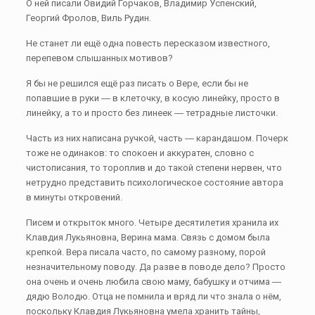
О ней писали Овидий Горчаков, Владимир Успенский,
Георгий Фролов, Виль Рудин.
Не станет ли ещё одна повесть пересказом известного,
перепевом слышанных мотивов?
Я бы не решился ещё раз писать о Вере, если бы не
попавшие в руки ― в клеточку, в косую линейку, просто в
линейку, а то и просто без линеек ― тетрадные листочки.
Часть из них написана ручкой, часть ― карандашом. Почерк
тоже не одинаков: то спокоен и аккуратен, словно с
чистописания, то тороплив и до такой степени нервен, что
нетрудно представить психологическое состояние автора
в минуты откровений.
Писем и открыток много. Четыре десятилетия хранила их
Клавдия Лукьяновна, Верина мама. Связь с домом была
крепкой. Вера писала часто, по самому разному, порой
незначительному поводу. Да разве в поводе дело? Просто
она очень и очень любила свою маму, бабушку и отчима ―
дядю Володю. Отца не помнила и вряд ли что знала о нём,
поскольку Клавдия Лукьяновна умела хранить тайны,