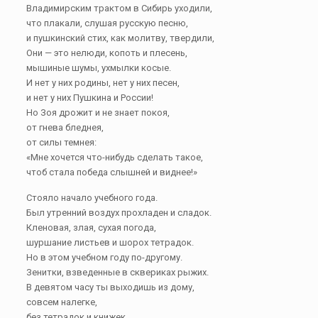
Владимирским трактом в Сибирь уходили,
что плакали, слушая русскую песню,
и пушкинский стих, как молитву, твердили,
Они — это нелюди, копоть и плесень,
мышиные шумы, ухмылки косые.
И нет у них родины, нет у них песен,
и нет у них Пушкина и России!
Но Зоя дрожит и не знает покоя,
от гнева бледнея,
от силы темнея:
«Мне хочется что-нибудь сделать такое,
чтоб стала победа слышней и виднее!»
Стояло начало учебного года.
Был утренний воздух прохладен и сладок.
Кленовая, злая, сухая погода,
шуршание листьев и шорох тетрадок.
Но в этом учебном году по-другому.
Зенитки, взведенные в сквериках рыжих.
В девятом часу ты выходишь из дому,
совсем налегке,
без тетрадок и книжек.