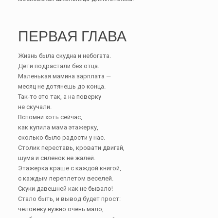
ПЕРВАЯ ГЛАВА
Жизнь была скудна и небогата.
Дети подрастали без отца.
Маленькая мамина зарплата —
месяц не дотянешь до конца.
Так-то это так, а на поверку
не скучали.
Вспомни хоть сейчас,
как купила мама этажерку,
сколько было радости у нас.
Столик переставь, кровати двигай,
шума и силенок не жалей.
Этажерка краше с каждой книгой,
с каждым переплетом веселей.
Скуки давешней как не бывало!
Стало быть, и вывод будет прост:
человеку нужно очень мало,