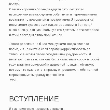
посту».
С тех пор прошло более двадцати пяти лет, густо
насыщенных всенародными событиями и переживаниями,
грозными потресениями и прозрениями. Я пережила их
всем своим существом и существованием, а Зоя нет. Я
знаю оценку, данную Сталину и его деятельности историей,
и этим я сегодня отличаюсь от Зои.
Такого различия не было между нами, когда писалась
поэма, и я не считаю себя вправе корректировать ее
теперь с высоты своей сегодняшней умудренности. Я
печатаю поэму так, как она была написана в сорок втором
году, ради исторической и душевной правды той эпохи,
потому что нужно знать правду о прошлом, чтобы полной
мерой понимать правду настоящего.
1968
ВСТУПЛЕНИЕ
Я так приступаю к решенью задачи,