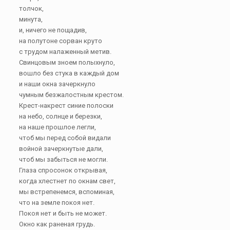
толчок,
минута,
и, ничего не пощадив,
на полутоне сорван круто
с трудом налаженный метив.
Свинцовым зноем полыхнуло,
вошло без стука в каждый дом
и наши окна зачеркнуло
чумным безжалостным крестом.
Крест-накрест синие полоски
на небо, солнце и березки,
на наше прошлое легли,
чтоб мы перед собой видали
войной зачеркнутые дали,
чтоб мы забыться не могли.
Глаза спросонок открывая,
когда хлестнет по окнам свет,
мы встрепенемся, вспоминая,
что на земле покоя нет.
Покоя нет и быть не может.
Окно как раненая грудь.