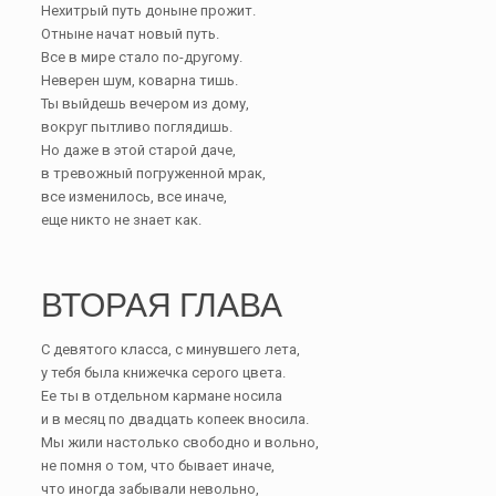
Нехитрый путь доныне прожит.
Отныне начат новый путь.
Все в мире стало по-другому.
Неверен шум, коварна тишь.
Ты выйдешь вечером из дому,
вокруг пытливо поглядишь.
Но даже в этой старой даче,
в тревожный погруженной мрак,
все изменилось, все иначе,
еще никто не знает как.
ВТОРАЯ ГЛАВА
С девятого класса, с минувшего лета,
у тебя была книжечка серого цвета.
Ее ты в отдельном кармане носила
и в месяц по двадцать копеек вносила.
Мы жили настолько свободно и вольно,
не помня о том, что бывает иначе,
что иногда забывали невольно,