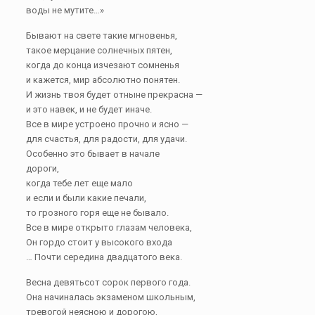
воды не мутите…»
Бывают на свете такие мгновенья,
такое мерцание солнечных пятен,
когда до конца изчезают сомненья
и кажется, мир абсолютно понятен.
И жизнь твоя будет отныне прекрасна —
и это навек, и не будет иначе.
Все в мире устроено прочно и ясно —
для счастья, для радости, для удачи.
Особенно это бывает в начале
дороги,
когда тебе лет еще мало
и если и были какие печали,
то грозного горя еще не бывало.
Все в мире открыто глазам человека,
Он гордо стоит у высокого входа
… Почти середина двадцатого века.
Весна девятьсот сорок первого года.
Она начиналась экзаменом школьным,
тревогой неясною и дорогою,