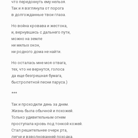
что передохнуть ему нельзя.
Так и я взглянула от порога
в долгожданные твои глаза.
Но война кровава и жестока,
и, вернувшись с дальнего пути,
можно на земле
ни милых окон,
ни родного дома не найти.
Но осталась мне моя отвага,
тех, что не вернутся, голоса
да еще безгрешная бумага,
быстролетной песни паруса.)
***
Так и проходили день за днем.
Жизнь была обычной и похожей.
Только удивительным огнем
проступала кровь под тонкой кожей.
Стал решительнее очерк рта,
легче и взволнованней походка,