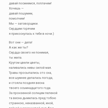
давай посмеемся, поплачем!
Хочешь —
давай пошумим,
помолчим!
Мы — заговорщики.
Сердцем горячим
я прикоснулась к тебе в ночи.)
Вот они — дела!
А как же ты?
Сердца своего не понимая,
ты жила.
Кругом цвели цветы,
наливались нивы силой мая.
Травы просыпались ото сна,
все шумнее делалась погода,
и стояла поздняя весна
твоего осьмнадцатого года.
За пронзенной солнцем пеленой
та весна дымилась пред тобою
странною, неназванной, иной,