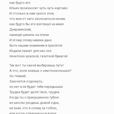
как будто его
Ильич произносит чуть-чуть картаво.
И столько в нем сухого огня,
что мне от него заслониться нечем,
как будто бы это взглянул на меня
Дзержинский,
накинув шинель на плечи.
И этому слову навеки дано
быть нашим знаменем и присягой.
Издали пахнет для нас оно
печатною краской, газетной бумагой.
Так вот ты какой выбираешь путь!
А что, если знаешь о нем понаслышке?
Он тяжкий.
Захочется отдохнуть,
но нет и не будет тебе передышки.
Трудна будет доля твоя, трудна.
Когда ты с прикушенною губою
из школы уходишь домой одна,
не зная, что я слежу за тобою,
или когда отвернешься вдруг,