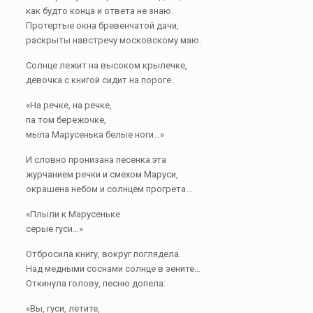
как будто конца и ответа не знаю.
Протертые окна бревенчатой дачи,
раскрыты навстречу московскому маю.
Солнце лежит на высоком крылечке,
девочка с книгой сидит на пороге.
«На речке, на речке,
па том бережочке,
мыла Марусенька белые ноги…»
И словно пронизана песенка эта
журчанием речки и смехом Маруси,
окрашена небом и солнцем прогрета…
«Плыли к Марусеньке
серые гуси…»
Отбросила книгу, вокруг поглядела.
Над медными соснами солнце в зените…
Откинула голову, песню допела:
«Вы, гуси, летите,