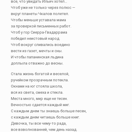
все, что увидать Ильич хотел…
Чтоб уже не только через полюс —
вкруг планеты Чкалов полетел.
Чтобы меньше уставала мама
за проверкой письменных работ.
Чтоб у гор Сиерра-Гвадаррама
победил неистовый народ.
Чтоб вокруг сливались воедино
вести из газет, мечты и сны.
И чтобы папанинская льдина
доплыла отважно до весны.
Стала жизнь богатой и веселой,
ручейком прозрачным потекла.
Окнами на юг стояла школа,
вся из света, смеха и стекла.
Места много, мир еще не тесен.
Вечностью сдается каждый миг.
С каждым днем ты знаешь больше песен,
с каждым днем читаешь больше книг.
Девочка, ты все чему-то рада,
все взволнованней, чем день назад.