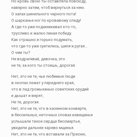
Но кровь свою ты оставляла повсюду,
наверно затем, чтоб вернуться за нею.
О запах шинельного черного пота!
О шарканье ног по кровавому следу!
А где-то уже подхихикивал кто-то,
трусливо и жалко пиная победу.
Как страшно и горько подумать,
что где-то уже суетились, шипя и ругая…
О чем ты?
Не вздрагивай, девочка, это
не те, за кого ты стоишь, дорогая.
Нет, это не те, чьи любимые люди
в окопах лежат у переднего края,
что в лад громыханью советских орудий
и дышат и верят,
Не те, дорогая.
Нет, это не те, что в казенном конверте,
в бессильных, неточных словах извещенья
услышали тихое сердце бессмертья,
увидели дальнее зарево мщенья.
Нет, это не те, что вставали за Пресню,