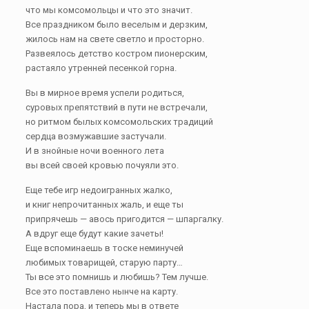
что мы комсомольцы и что это значит.
Все праздником было веселым и дерзким,
жилось нам на свете светло и просторно.
Развеялось детство костром пионерским,
растаяло утренней песенкой горна.
Вы в мирное время успели родиться,
суровых препятствий в пути не встречали,
но ритмом былых комсомольских традиций
сердца возмужавшие застучали.
И в знойные ночи военного лета
вы всей своей кровью почуяли это.
Еще тебе игр недоигранных жалко,
и книг непрочитанных жаль, и еще ты
припрячешь — авось пригодится — шпаргалку.
А вдруг еще будут какие зачеты!
Еще вспоминаешь в тоске неминучей
любимых товарищей, старую парту…
Ты все это помнишь и любишь? Тем лучше.
Все это поставлено нынче на карту.
Настала пора, и теперь мы в ответе