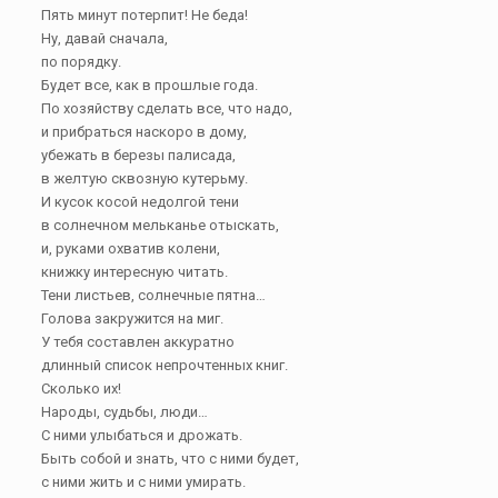
Пять минут потерпит! Не беда!
Ну, давай сначала,
по порядку.
Будет все, как в прошлые года.
По хозяйству сделать все, что надо,
и прибраться наскоро в дому,
убежать в березы палисада,
в желтую сквозную кутерьму.
И кусок косой недолгой тени
в солнечном мельканье отыскать,
и, руками охватив колени,
книжку интересную читать.
Тени листьев, солнечные пятна…
Голова закружится на миг.
У тебя составлен аккуратно
длинный список непрочтенных книг.
Сколько их!
Народы, судьбы, люди…
С ними улыбаться и дрожать.
Быть собой и знать, что с ними будет,
с ними жить и с ними умирать.