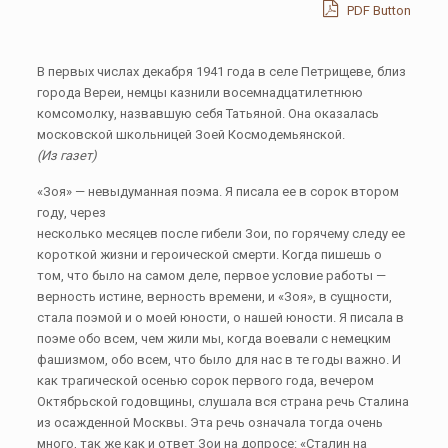
PDF Button
В первых числах декабря 1941 года в селе Петрищеве, близ
города Вереи, немцы казнили восемнадцатилетнюю
комсомолку, назвавшую себя Татьяной. Она оказалась
московской школьницей Зоей Космодемьянской.
(Из газет)
«Зоя» — невыдуманная поэма. Я писала ее в сорок втором
году, через
несколько месяцев после гибели Зои, по горячему следу ее
короткой жизни и героической смерти. Когда пишешь о
том, что было на самом деле, первое условие работы —
верность истине, верность времени, и «Зоя», в сущности,
стала поэмой и о моей юности, о нашей юности. Я писала в
поэме обо всем, чем жили мы, когда воевали с немецким
фашизмом, обо всем, что было для нас в те годы важно. И
как трагической осенью сорок первого года, вечером
Октябрьской годовщины, слушала вся страна речь Сталина
из осажденной Москвы. Эта речь означала тогда очень
много, так же как и ответ Зои на допросе: «Сталин на