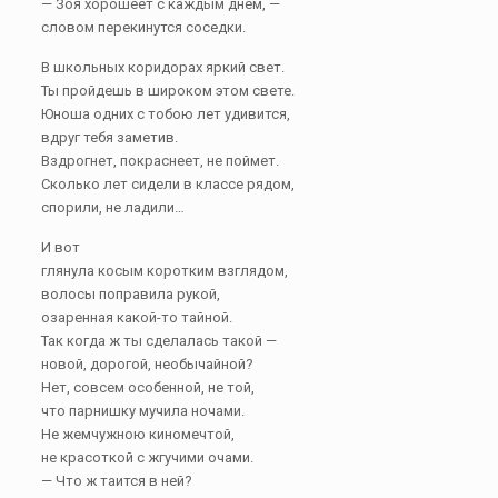
— Зоя хорошеет с каждым днем, —
словом перекинутся соседки.
В школьных коридорах яркий свет.
Ты пройдешь в широком этом свете.
Юноша одних с тобою лет удивится,
вдруг тебя заметив.
Вздрогнет, покраснеет, не поймет.
Сколько лет сидели в классе рядом,
спорили, не ладили…
И вот
глянула косым коротким взглядом,
волосы поправила рукой,
озаренная какой-то тайной.
Так когда ж ты сделалась такой —
новой, дорогой, необычайной?
Нет, совсем особенной, не той,
что парнишку мучила ночами.
Не жемчужною киномечтой,
не красоткой с жгучими очами.
— Что ж таится в ней?