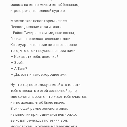
манила на волю мячом волейбольным,
игрою реки, тополиной пургою.
Московские неповторимые весны.
Лесное дыхание хвои и влаги.
…Район Тимирязевки, медные сосны,
белья на веревках веселые флаги.
Как мудро, что люди не знают заране
того, что стоит неуклонно пред ними.
— Как звать тебя, девочка?
— Зоей.
— А Таня?
— Да, есть и такое хорошее имя.
Ну что же, поскольку в моей это власти
тебя отыскать в этой солнечной даче,
мне хочется верить, что ждет тебя счастье,
и я не желаю, чтоб было иначе.
В сияющей рамке зеленого зноя,
на цыпочки приподымаясь немножко,
выходит семнадцатилетняя Зоя,
московская школьница-длинноножка.