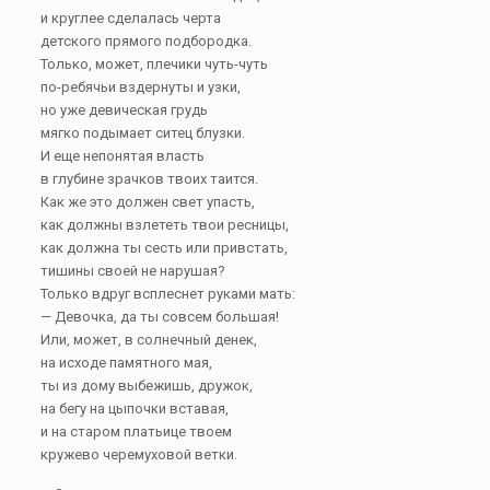
и круглее сделалась черта
детского прямого подбородка.
Только, может, плечики чуть-чуть
по-ребячьи вздернуты и узки,
но уже девическая грудь
мягко подымает ситец блузки.
И еще непонятая власть
в глубине зрачков твоих таится.
Как же это должен свет упасть,
как должны взлететь твои ресницы,
как должна ты сесть или привстать,
тишины своей не нарушая?
Только вдруг всплеснет руками мать:
— Девочка, да ты совсем большая!
Или, может, в солнечный денек,
на исходе памятного мая,
ты из дому выбежишь, дружок,
на бегу на цыпочки вставая,
и на старом платьице твоем
кружево черемуховой ветки.