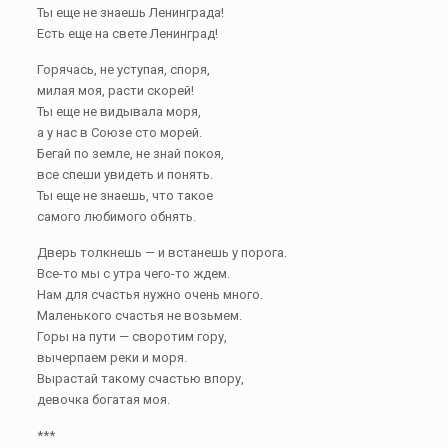
Ты еще не знаешь Ленинграда!
Есть еще на свете Ленинград!
Горячась, не уступая, споря,
милая моя, расти скорей!
Ты еще не видывала моря,
а у нас в Союзе сто морей.
Бегай по земле, не знай покоя,
все спеши увидеть и понять.
Ты еще не знаешь, что такое
самого любимого обнять.
Дверь толкнешь — и встанешь у порога.
Все-то мы с утра чего-то ждем.
Нам для счастья нужно очень много.
Маленького счастья не возьмем.
Горы на пути — своротим гору,
вычерпаем реки и моря.
Вырастай такому счастью впору,
девочка богатая моя.
***