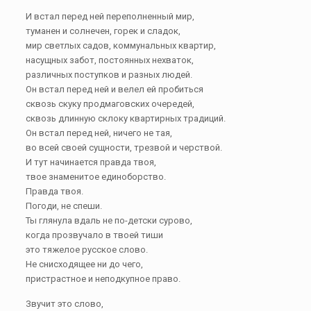
И встал перед ней переполненный мир,
туманен и солнечен, горек и сладок,
мир светлых садов, коммунальных квартир,
насущных забот, постоянных нехваток,
различных поступков и разных людей.
Он встал перед ней и велел ей пробиться
сквозь скуку продмаговских очередей,
сквозь длинную склоку квартирных традиций.
Он встал перед ней, ничего не тая,
во всей своей сущности, трезвой и черствой.
И тут начинается правда твоя,
твое знаменитое единоборство.
Правда твоя.
Погоди, не спеши.
Ты глянула вдаль не по-детски сурово,
когда прозвучало в твоей тиши
это тяжелое русское слово.
Не снисходящее ни до чего,
пристрастное и неподкупное право.
Звучит это слово,