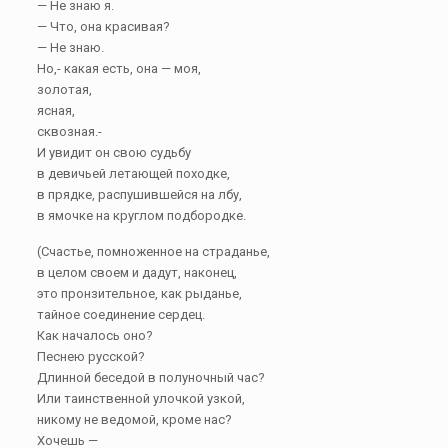
— Не знаю я.
— Что, она красивая?
— Не знаю.
Но,- какая есть, она — моя,
золотая,
ясная,
сквозная.-
И увидит он свою судьбу
в девичьей летающей походке,
в прядке, распушившейся на лбу,
в ямочке на круглом подбородке.
(Счастье, помноженное на страданье,
в целом своем и дадут, наконец,
это пронзительное, как рыданье,
тайное соединение сердец.
Как началось оно?
Песнею русской?
Длинной беседой в полуночный час?
Или таинственной улочкой узкой,
никому не ведомой, кроме нас?
Хочешь —