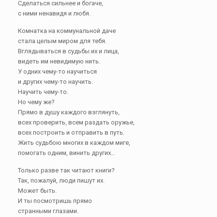
Сделаться сильнее и богаче,
с ними ненавидя и любя.
Комнатка на коммунальной даче
стала целым миром для тебя.
Вглядываться в судьбы их и лица,
видеть им невидимую нить.
У одних чему-то научиться
и других чему-то научить.
Научить чему-то.
Но чему же?
Прямо в душу каждого взглянуть,
всех проверить, всем раздать оружье,
всех построить и отправить в путь.
Жить судьбою многих в каждом миге,
помогать одним, винить других…
Только разве так читают книги?
Так, пожалуй, люди пишут их.
Может быть.
И ты посмотришь прямо
странными глазами.