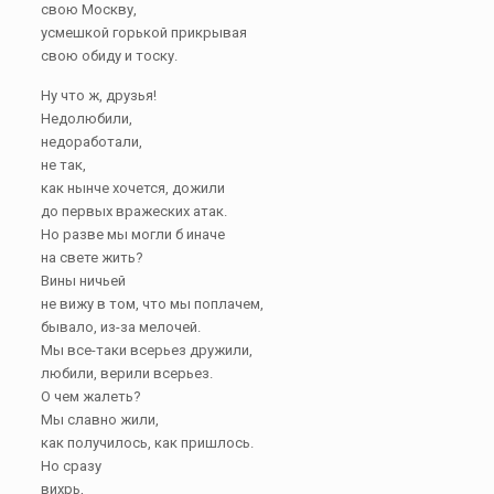
свою Москву,
усмешкой горькой прикрывая
свою обиду и тоску.
Ну что ж, друзья!
Недолюбили,
недоработали,
не так,
как нынче хочется, дожили
до первых вражеских атак.
Но разве мы могли б иначе
на свете жить?
Вины ничьей
не вижу в том, что мы поплачем,
бывало, из-за мелочей.
Мы все-таки всерьез дружили,
любили, верили всерьез.
О чем жалеть?
Мы славно жили,
как получилось, как пришлось.
Но сразу
вихрь,