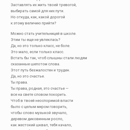
Заставлять их жить твоей тревогой,
выбирать самой для них пути.
Но откуда, как, какой дорогой
к этому величию прийти?
Можно стать учительницей в школе.
Этим ты еще не увлеклась?
Да, но это только класс, не боле.
Это мало, если только класс.
Встать бы так, чтоб слышны стали людям
сказанные шепотом слова.
Этот путь безжалостен и труден.
Да, но это счастье.
Ты права.
Ты права, родная, это счастье —
все на свете словом покорить.
Чтоб в твоей неоспоримой власти
было с целым миром говорить,
чтобы слово музыкой звучало,
деревом диковинным росло,
как жестокий шквал, тебя качало,