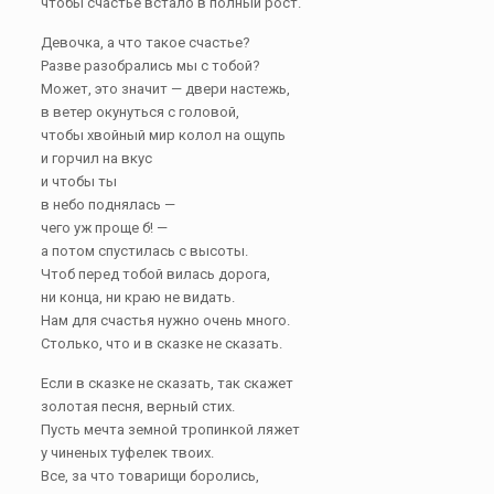
чтобы счастье встало в полный рост.
Девочка, а что такое счастье?
Разве разобрались мы с тобой?
Может, это значит — двери настежь,
в ветер окунуться с головой,
чтобы хвойный мир колол на ощупь
и горчил на вкус
и чтобы ты
в небо поднялась —
чего уж проще б! —
а потом спустилась с высоты.
Чтоб перед тобой вилась дорога,
ни конца, ни краю не видать.
Нам для счастья нужно очень много.
Столько, что и в сказке не сказать.
Если в сказке не сказать, так скажет
золотая песня, верный стих.
Пусть мечта земной тропинкой ляжет
у чиненых туфелек твоих.
Все, за что товарищи боролись,