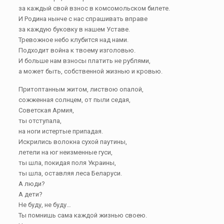
за каждый свой взнос в комсомольском билете.
И Родина нынче с нас спрашивать вправе
за каждую буковку в нашем Уставе.
Тревожное небо клубится над нами.
Подходит война к твоему изголовью.
И больше нам взносы платить не рублями,
а может быть, собственной жизнью и кровью.
Притоптанным житом, листвою опалой,
сожженная солнцем, от пыли седая,
Советская Армия,
ты отступала,
на ноги истертые припадая.
Искрились волокна сухой паутины,
летели на юг неизменные гуси,
ты шла, покидая поля Украины,
ты шла, оставляя леса Беларуси.
А люди?
А дети?
Не буду, не буду…
Ты помнишь сама каждой жизнью своею.