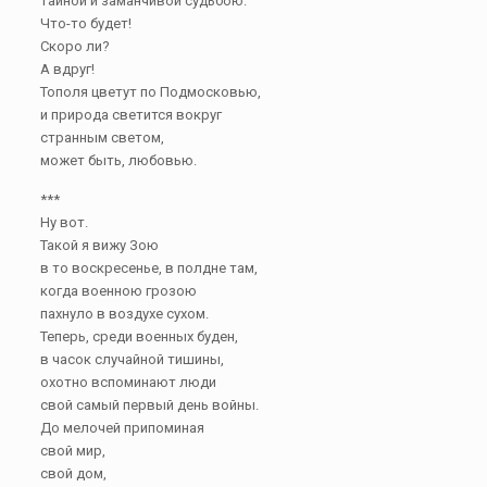
тайной и заманчивой судьбою.
Что-то будет!
Скоро ли?
А вдруг!
Тополя цветут по Подмосковью,
и природа светится вокруг
странным светом,
может быть, любовью.
***
Ну вот.
Такой я вижу Зою
в то воскресенье, в полдне там,
когда военною грозою
пахнуло в воздухе сухом.
Теперь, среди военных буден,
в часок случайной тишины,
охотно вспоминают люди
свой самый первый день войны.
До мелочей припоминая
свой мир,
свой дом,