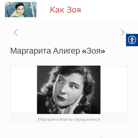
Маргарита Алигер «Зоя»
Маргарита Алигер перед войной