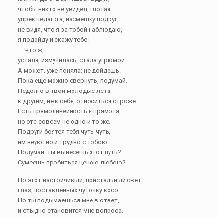
чтобы никто не увидел, глотая
упрек педагога, насмешку подруг,
не видя, что я за тобой наблюдаю,
я подойду и скажу тебе:
— Что ж,
устала, измучилась, стала угрюмой.
А может, уже поняла: не дойдешь.
Пока еще можно свернуть, подумай.
Недолго в твои молодые лета
к другим, не к себе, относиться строже.
Есть прямолинейность и прямота,
но это совсем не одно и то же.
Подруги боятся тебя чуть-чуть,
им неуютно и трудно с тобою.
Подумай: ты вынесешь этот путь?
Сумеешь пробиться ценою любою?
Но этот настойчивый, пристальный свет
глаз, поставленных чуточку косо.
Но ты подымаешься мне в ответ,
и стыдно становится мне вопроса.