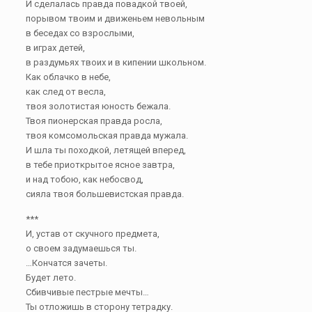
И сделалась правда повадкой твоей,
порывом твоим и движеньем невольным
в беседах со взрослыми,
в играх детей,
в раздумьях твоих и в кипении школьном.
Как облачко в небе,
как след от весла,
твоя золотистая юность бежала.
Твоя пионерская правда росла,
твоя комсомольская правда мужала.
И шла ты походкой, летящей вперед,
в тебе приоткрытое ясное завтра,
и над тобою, как небосвод,
сияла твоя большевистская правда.
***
И, устав от скучного предмета,
о своем задумаешься ты.
…Кончатся зачеты.
Будет лето.
Сбивчивые пестрые мечты…
Ты отложишь в сторону тетрадку.