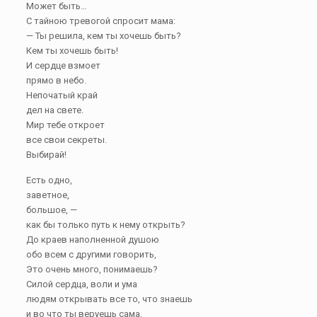
Может быть…
С тайною тревогой спросит мама:
— Ты решила, кем ты хочешь быть?
Кем ты хочешь быть!
И сердце взмоет
прямо в небо.
Непочатый край
дел на свете.
Мир тебе откроет
все свои секреты.
Выбирай!
Есть одно,
заветное,
большое, —
как бы только путь к нему открыть?
До краев наполненной душою
обо всем с другими говорить,
Это очень много, понимаешь?
Силой сердца, воли и ума
людям открывать все то, что знаешь
и во что ты веруешь сама.